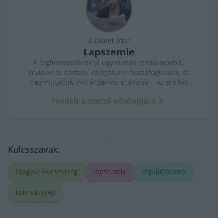
A cikket írta:
Lapszemle
A legfontosabb helyi ügyek más médiumokból,
röviden és tisztán. Válogatunk, összefoglalunk, és
megmutatjuk, mit érdemes elolvasni – az eredeti
forrásokra mutatva. Gyors tájékozódás, egy helyen.
Tovább a szerző adatlapjára
Kulcsszavak:
Magyar Honvédség
lapszemle
repülőjáratok
kormánygép