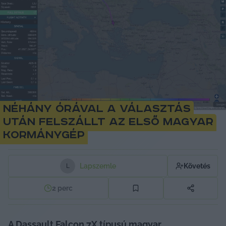
Néhány órával a választás
után felszállt az első magyar
kormánygép
Lapszemle
Követés
L
2
perc
A Dassault Falcon 7X típusú magyar 