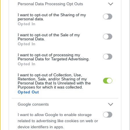
kormányzati gépek repülésének követése ismét 
Please note that this website/app uses one or more Google
Personal Data Processing Opt Outs
elég népszerű hobbi lesz.
services and may gather and store information including but
not limited to your visit or usage behaviour. You may click to
I want to opt-out of the Sharing of my
personal data.
grant or deny consent to Google and its third-party tags to
Opted In
use your data for below specified purposes in below Google
consent section.
I want to opt-out of the Sale of my
Érdekesség: Panyi Szabolcs nemrég a KecsUP 
Personal Data.
Opted In
Est vendége volt. Összefoglaló cikk 
ITT
olvasható, a teljes beszélgetés pedig 
ITT
I want to opt-out of processing my
Personal Data for Targeted Advertising.
nézhető meg:
Opted In
I want to opt-out of Collection, Use,
Retention, Sale, and/or Sharing of my
Personal Data that Is Unrelated with the
Purposes for which it was collected.
Opted Out
Google consents
I want to allow Google to enable storage
related to advertising like cookies on web or
device identifiers in apps.