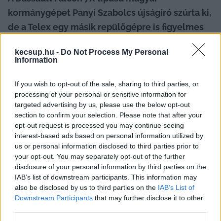
kormánygépet Panyi Szabolcs újságíró szúrta ki, 
de a Telex egy másik repülőgépre is figyelmes 
lett. Lapszemle.
kecsup.hu -
Do Not Process My Personal
Information
Hétfő reggel az egyik Dassault Falcon 7X típusú 
magyar kormánygép útra kelt és elindult déli 
If you wish to opt-out of the sale, sharing to third parties, or
irányba – 
közölte Panyi Szabolcs
 a Facebookon. 
processing of your personal or sensitive information for
targeted advertising by us, please use the below opt-out
Az oknyomozó újságíró tippje szerint a gép 
section to confirm your selection. Please note that after your
Egyiptom felett az Emirátusok (Egyesült Arab 
opt-out request is processed you may continue seeing
Emírségek) irányába fordul. 
„Moszkva 
interest-based ads based on personal information utilized by
us or personal information disclosed to third parties prior to
mindenesetre másfele van – persze ha a lengyelek 
your opt-out. You may separately opt-out of the further
nem engednék már át, akkor viszont errefele kell 
disclosure of your personal information by third parties on the
IAB’s list of downstream participants. This information may
menni”
 – olvasható a posztban. Végül Panyi azzal 
also be disclosed by us to third parties on the
IAB’s List of
zárta a bejegyzését, hogy érzése szerint a 
Downstream Participants
that may further disclose it to other
következő napokban, hetekben a magyar 
third parties.