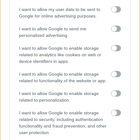
I want to allow my user data to be sent to
Google for online advertising purposes.
I want to allow Google to send me
personalized advertising.
I want to allow Google to enable storage
Mindeközben a Telex szerint egy másik gép, a 
related to analytics like cookies on web or
device identifiers in apps.
honvédség Embraer KC-390 szállítógépe is 
felszállt Kecskemétről, majd reggel ötkor 
I want to allow Google to enable storage
related to functionality of the website or app.
megérkezett Líbia partjaihoz.
I want to allow Google to enable storage
A hírre röviden reagált a 
Telexnek
 a Honvéd 
related to personalization.
Vezérkar. Közölték, idén április 11. és május 3. 
I want to allow Google to enable storage
között Elefántcsontpart és Líbia ad otthont a 
related to security, including authentication
Flintlock 26 nemzetközi különleges műveleti 
functionality and fraud prevention, and other
user protection.
gyakorlatnak, amelyen a Magyar Honvédség 