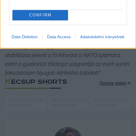
kijelölt erői is részt vesznek. A Flintlockról azt 
írták, hogy az Afrika legnagyobb különleges 
CONFIRM
műveleti, többnemzeti kiképzése, 2005 óta 
minden évben más országban rendezik meg, az 
Data Deletion
Data Access
Adatvédelmi irányelvek
aktuális biztonsági helyzettől és logisztikai 
adottságoktól függően. 
„Jelenleg a Száhel-övezet 
stabilitása jelenti a fő kihívást a NATO számára, 
ezért a gyakorlat földrajzi súlypontja az évek során 
fokozatosan Nyugat-Afrikába tolódott.”
K
ECSUP SHORTS
Összes videó