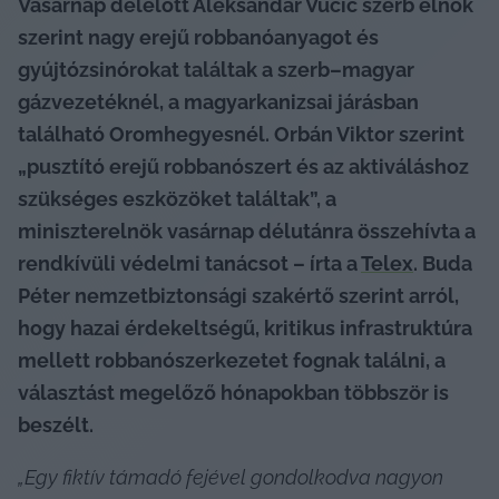
Vasárnap délelőtt Aleksandar Vučić szerb elnök 
szerint nagy erejű robbanóanyagot és 
gyújtózsinórokat találtak a szerb–magyar 
gázvezetéknél, a magyarkanizsai járásban 
található Oromhegyesnél. Orbán Viktor szerint 
„pusztító erejű robbanószert és az aktiváláshoz 
szükséges eszközöket találtak”, a 
miniszterelnök vasárnap délutánra összehívta a 
rendkívüli védelmi tanácsot – írta a 
Telex
. Buda 
Péter nemzetbiztonsági szakértő szerint arról, 
hogy hazai érdekeltségű, kritikus infrastruktúra 
mellett robbanószerkezetet fognak találni, a 
választást megelőző hónapokban többször is 
beszélt.
„Egy fiktív támadó fejével gondolkodva nagyon 