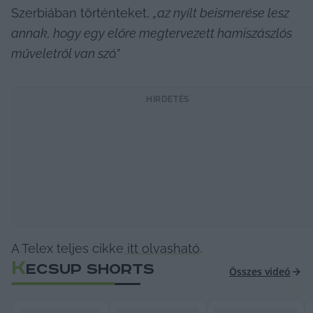
Szerbiában történteket, 
„az nyílt beismerése lesz 
annak, hogy egy előre megtervezett hamiszászlós 
műveletről van szó.”
HIRDETÉS
A Telex teljes cikke
 itt olvasható
.
K
ECSUP SHORTS
Összes videó