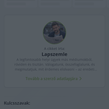
A cikket írta:
Lapszemle
A legfontosabb helyi ügyek más médiumokból,
röviden és tisztán. Válogatunk, összefoglalunk, és
megmutatjuk, mit érdemes elolvasni – az eredeti
forrásokra mutatva. Gyors tájékozódás, egy helyen.
Tovább a szerző adatlapjára
Kulcsszavak: