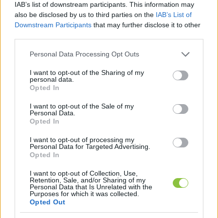
alapján” 
– írta Buda Péter nemzetbiztonsági 
IAB’s list of downstream participants. This information may
also be disclosed by us to third parties on the
IAB’s List of
szakértő, volt nemzetbiztonsági főtiszt. 
Downstream Participants
that may further disclose it to other
Kaufmann Balázs, a 444 újságírója pedig 
arról 
third parties.
posztolt
, hogy február 25-én kapott egy olyan 
Please note that this website/app uses one or more Google
Personal Data Processing Opt Outs
üzenetet, amely a mostani helyzethez 
services and may gather and store information including but
kísértetiesen hasonló orosz beavatkozásról szólt.
not limited to your visit or usage behaviour. You may click to
I want to opt-out of the Sharing of my
personal data.
grant or deny consent to Google and its third-party tags to
Opted In
use your data for below specified purposes in below Google
consent section.
I want to opt-out of the Sale of my
Personal Data.
Opted In
I want to opt-out of processing my
Personal Data for Targeted Advertising.
Opted In
I want to opt-out of Collection, Use,
Retention, Sale, and/or Sharing of my
Personal Data that Is Unrelated with the
Purposes for which it was collected.
Opted Out