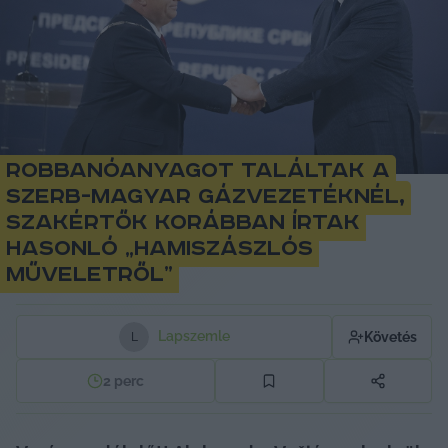
Robbanóanyagot találtak a
szerb-magyar gázvezetéknél,
szakértők korábban írtak
hasonló „hamiszászlós
műveletről”
Lapszemle
Követés
L
2
perc