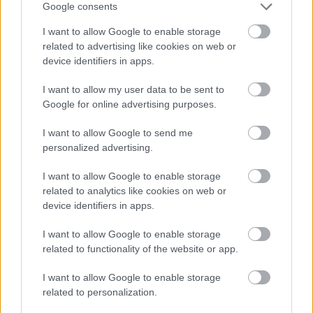
Google consents
I want to allow Google to enable storage
related to advertising like cookies on web or
device identifiers in apps.
I want to allow my user data to be sent to
Google for online advertising purposes.
I want to allow Google to send me
personalized advertising.
I want to allow Google to enable storage
related to analytics like cookies on web or
device identifiers in apps.
Fotó: Kaufmann Balázs/444
I want to allow Google to enable storage
Orbán és Vucic bejelentésére Magyar Péter, a 
related to functionality of the website or app.
Tisza Párt miniszterelnök-jelöltje is reagált. 
„Már 
I want to allow Google to enable storage
hetek óta több helyről kapjuk a jelzéseket, hogy a 
related to personalization.
korábbi besült hamiszászlós műveleteket 