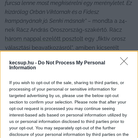
furcsa lenne most megkísérelni egy merényletet. Ez 
kizárólag Orbán Viktornak és a Fidesz 
kampányának jó. Senki másnak”
 – mondta a 24-
nek Rácz András Oroszország-szakértő. Rácz 
három nappal ezelőtt posztolt
 egy „fiktív orosz 
választási beavatkozásról”, amiben kicserélt 
nevekkel, de lényegében azt a helyzetet 
kecsup.hu -
Do Not Process My Personal
mesélte el, ami jelenleg Szerbiában zajlik 
– írta a 
Information
Telex.
If you wish to opt-out of the sale, sharing to third parties, or
processing of your personal or sensitive information for
targeted advertising by us, please use the below opt-out
section to confirm your selection. Please note that after your
„…a határ szerbiai oldalán egy magyar 
opt-out request is processed you may continue seeing
érdekeltségű kritikus infrastruktúra ellen tervezett 
interest-based ads based on personal information utilized by
hamiszászlós műveletről bizonyos körökben már 
us or personal information disclosed to third parties prior to
your opt-out. You may separately opt-out of the further
korábban lehetett tudni kiszivárgott információk 
disclosure of your personal information by third parties on the