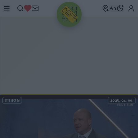
HIRDETÉS
ITTHON
2026. 04. 09.