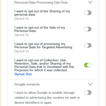
hangfelvételt is bemutatott, amely szerinte arra 
Please note that this website/app uses one or more Google
Personal Data Processing Opt Outs
services and may gather and store information including but
utal, hogy titkosszolgálati tisztek közéleti 
not limited to your visit or usage behaviour. You may click to
I want to opt-out of the Sharing of my
personal data.
szereplők lejáratására alkalmas anyagok 
grant or deny consent to Google and its third-party tags to
Opted In
use your data for below specified purposes in below Google
összegyűjtését kérték egy végrehajtótól. Állítása 
consent section.
I want to opt-out of the Sale of my
szerint a felvételen elhangzó utalások – köztük 
Personal Data.
Opted In
Magyar Péter nevének említése – nem 
véletlenszerűek, és beleillenek abba a 
I want to opt-out of processing my
Personal Data for Targeted Advertising.
mintázatba, amely szerint a hivatal ellenzéki 
Opted In
szereplőkkel foglalkozhatott.
I want to opt-out of Collection, Use,
Retention, Sale, and/or Sharing of my
Personal Data that Is Unrelated with the
Sebők Krisztián az interjúban arról is beszélt, 
Purposes for which it was collected.
hogy 2010 után a titkosszolgálatok működése 
Opted Out
egyre inkább politikai irányba tolódott, példaként 
Google consents
említve a Pegasus-ügyet. Saját tapasztalatai 
I want to allow Google to enable storage
alapján azt állítja, hogy vele szemben is 
related to advertising like cookies on web or
alkalmaztak lejárató módszereket, miután 2024-
device identifiers in apps.