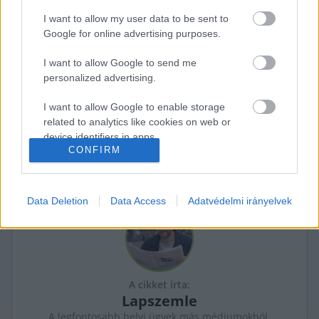
ben szerepet vállalt a Tisza Párt európai 
I want to allow my user data to be sent to
parlamenti kampányában.
Google for online advertising purposes.
I want to allow Google to send me
personalized advertising.
K
ECSUP SHORTS
Összes videó
I want to allow Google to enable storage
related to analytics like cookies on web or
device identifiers in apps.
CONFIRM
I want to allow Google to enable storage
related to functionality of the website or app.
Data Deletion
Data Access
Adatvédelmi irányelvek
I want to allow Google to enable storage
related to personalization.
I want to allow Google to enable storage
related to security, including authentication
A cikket írta:
functionality and fraud prevention, and other
Lapszemle
user protection.
A legfontosabb helyi ügyek más médiumokból,