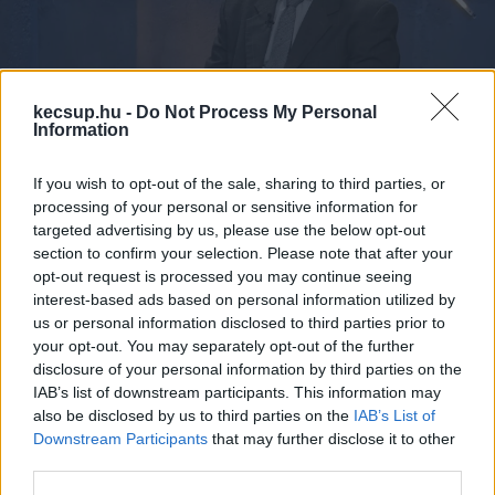
kecsup.hu -
Do Not Process My Personal
Information
Sebők Krisztián, a kecskeméti volt
titkosszolga állítja: politikai
If you wish to opt-out of the sale, sharing to third parties, or
lejáratásra gyűjthettek anyagokat
processing of your personal or sensitive information for
az AH-nál (videó)
targeted advertising by us, please use the below opt-out
section to confirm your selection. Please note that after your
opt-out request is processed you may continue seeing
1
perc
L
interest-based ads based on personal information utilized by
us or personal information disclosed to third parties prior to
your opt-out. You may separately opt-out of the further
disclosure of your personal information by third parties on the
A Partizán interjújában megszólaló kecskeméti 
IAB’s list of downstream participants. This information may
Sebők Krisztián
 – aki korábban az 
also be disclosed by us to third parties on the
IAB’s List of
Alkotmányvédelmi Hivatalnál és a Magyar 
Downstream Participants
that may further disclose it to other
third parties.
Bírósági Végrehajtói Karnál dolgozott – egy 