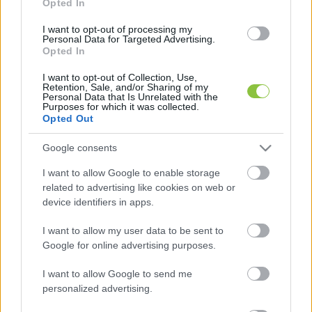
Opted In
hiszen sűrű hétvége előtt állunk”
 – 
reagált
 Orbán 
Anita
 a hírre. Mielőtt a Tisza Párt leigazolta volna, 
I want to opt-out of processing my
Personal Data for Targeted Advertising.
a Vodafone Global kormányzati kapcsolatokért 
Opted In
felelős vezetője volt – írta a 
Telex
.
I want to opt-out of Collection, Use,
Retention, Sale, and/or Sharing of my
Personal Data that Is Unrelated with the
Purposes for which it was collected.
Opted Out
Google consents
I want to allow Google to enable storage
related to advertising like cookies on web or
A 
lap kiemelte
: Orbán Anita pályája elején az 
device identifiers in apps.
egyetem után a Matávnál pénzügyi 
kontrollerként dolgozott, majd akkori férjével, 
I want to allow my user data to be sent to
Google for online advertising purposes.
Orbán Krisztiánnal együtt az Egyesült Államokba 
költözött. Bostonban két master fokozatú 
I want to allow Google to send me
personalized advertising.
diplomát szerzett történelemből és 