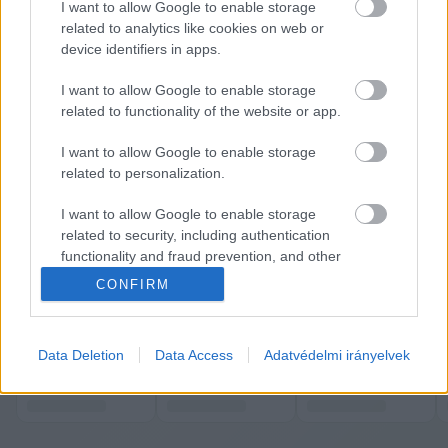
diplomáciából, majd pedig a nemzetközileg 
I want to allow Google to enable storage
elismert Fletcher School of Law and Diplomacy 
related to analytics like cookies on web or
device identifiers in apps.
posztgraduális iskolában doktorált 2007-ben.
I want to allow Google to enable storage
Elődje, az új kormány megalakulásáig még 
related to functionality of the website or app.
miniszterelnök-helyettes 
Semjén Zsolt
I want to allow Google to enable storage
pénteken 
a Facebookon jelentette be
, hogy 
related to personalization.
benyújtotta lemondását a KDNP elnöki 
I want to allow Google to enable storage
tisztségéről – de ezt az Országos Elnökség titkos 
related to security, including authentication
szavazással, egyhangúlag nem fogadott el.
functionality and fraud prevention, and other
user protection.
CONFIRM
A Telex teljes cikke 
ITT OLVASHATÓ
.
K
ECSUP SHORTS
Összes videó
Data Deletion
Data Access
Adatvédelmi irányelvek