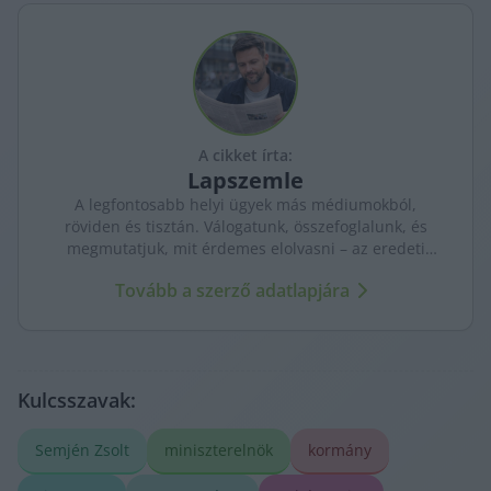
A cikket írta:
Lapszemle
A legfontosabb helyi ügyek más médiumokból,
röviden és tisztán. Válogatunk, összefoglalunk, és
megmutatjuk, mit érdemes elolvasni – az eredeti
forrásokra mutatva. Gyors tájékozódás, egy helyen.
Tovább a szerző adatlapjára
Kulcsszavak:
Semjén Zsolt
miniszterelnök
kormány