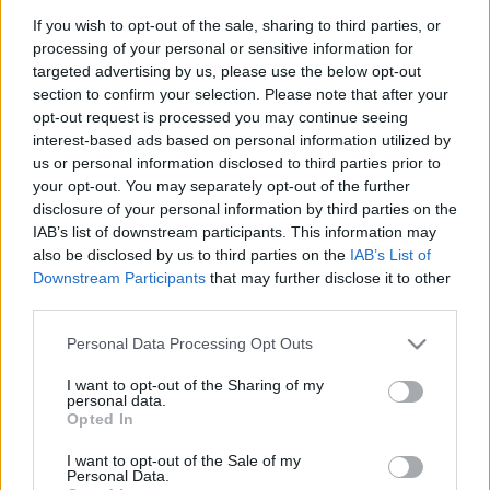
If you wish to opt-out of the sale, sharing to third parties, or
Magyar Péter
 bejelentése szerint a 
processing of your personal or sensitive information for
targeted advertising by us, please use the below opt-out
miniszterelnök akadályoztatása esetén a 
section to confirm your selection. Please note that after your
miniszterelnök-helyettes teljes körűen képviseli 
opt-out request is processed you may continue seeing
őt a kormányüléseken és más hivatalos 
interest-based ads based on personal information utilized by
us or personal information disclosed to third parties prior to
eseményeken. 
„Orbán Anita ma Kármán András, 
your opt-out. You may separately opt-out of the further
Kapitány István és Melléthei-Barna Márton 
disclosure of your personal information by third parties on the
IAB’s list of downstream participants. This information may
társaságában az Európai Bizottság vezetőivel 
also be disclosed by us to third parties on the
IAB’s List of
tárgyal Brüsszelben a Magyarországnak járó uniós 
Downstream Participants
that may further disclose it to other
pénzek hazahozataláról”
 – tette hozzá a leendő 
third parties.
miniszterelnök szombaton.
Please note that this website/app uses one or more Google
Personal Data Processing Opt Outs
services and may gather and store information including but
not limited to your visit or usage behaviour. You may click to
I want to opt-out of the Sharing of my
personal data.
grant or deny consent to Google and its third-party tags to
Opted In
use your data for below specified purposes in below Google
„Köszönöm a bizalmat, hálás vagyok a 
consent section.
I want to opt-out of the Sale of my
támogatásért és biztatásért. Dolgozom tovább, 
Personal Data.