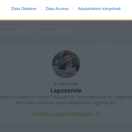
Data Deletion
Data Access
Adatvédelmi irányelvek
A cikket írta:
Lapszemle
kból, röviden és tisztán. Válogatunk, összefoglalunk, és megmutat
forrásokra mutatva. Gyors tájékozódás, egy helyen.
Tovább a szerző adatlapjára