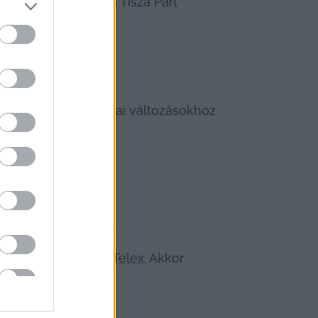
 is felajánlhattak a Tisza Párt 
.

nak, akik a politikai változásokhoz 
lkalmával – írta a 
Telex
. Akkor 