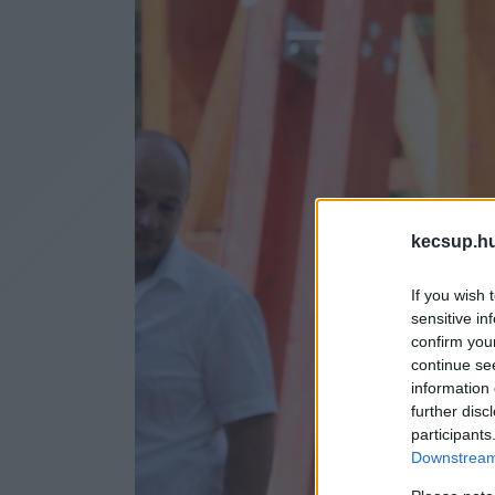
kecsup.h
If you wish 
sensitive in
confirm you
continue se
information 
further disc
participants
Downstream 