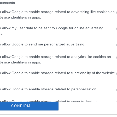
 riportja alapján voltak tisztviselők, akik akár adatokat
consents
rt vagy jogi mentességért – írta a 
Telex
.
o allow Google to enable storage related to advertising like cookies on
evice identifiers in apps.
o allow my user data to be sent to Google for online advertising
yes szereplői is hasonló lépésekben gondolkodhatnak
s.
yamatokra reagálhat, és egyértelmű jelzést küld azok
to allow Google to send me personalized advertising.
.
o allow Google to enable storage related to analytics like cookies on
evice identifiers in apps.
o allow Google to enable storage related to functionality of the website
o allow Google to enable storage related to personalization.
iktor egyik beszédében hangzott el a kötcsei piknik a
o allow Google to enable storage related to security, including
t, de azóta többféle értelmezést kapott.
CONFIRM
cation functionality and fraud prevention, and other user protection.