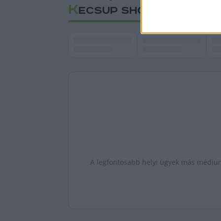
K
ECSUP SHORTS
A legfontosabb helyi ügyek más médiumo