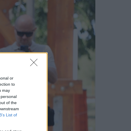
sonal or
ection to
ou may
 personal
out of the
 downstream
B’s List of