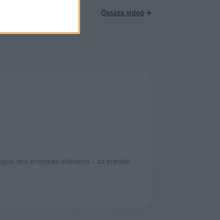
Összes videó
juk, mit érdemes elolvasni – az eredeti