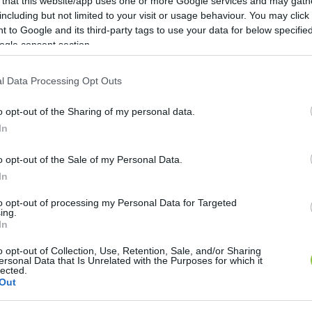
 that this website/app uses one or more Google services and may gath
including but not limited to your visit or usage behaviour. You may click 
 to Google and its third-party tags to use your data for below specifi
ogle consent section.
l Data Processing Opt Outs
 – Magyar Péter üzent a fideszes szere
o opt-out of the Sharing of my personal data.
In
Lapszemle
L
o opt-out of the Sale of my Personal Data.
In
to opt-out of processing my Personal Data for Targeted
ing.
t közzé a közösségi médiában – írta a 
Telex
. Bejegyz
In
 korábban, Orbán Viktor szájából elhangzott mondatot
o opt-out of Collection, Use, Retention, Sale, and/or Sharing
 rendezve”. 
Lapszemle.
ersonal Data that Is Unrelated with the Purposes for which it
lected.
Out
óértesülések állhatnak, amelyek szerint egyes állam