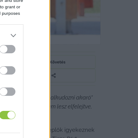
er and store
to grant or
ed purposes
plőknek
Követés
ésében a 
„most már alkudozni akaró”
 idézett: 
„semmi nem lesz elfelejtve, 
i és gazdasági szereplők igyekeznek 