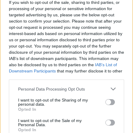
If you wish to opt-out of the sale, sharing to third parties, or
személyesen találkozhatnak a borászokkal és 
processing of your personal or sensitive information for
felfedezhetik hazánk legszebb borvidékeit is.
targeted advertising by us, please use the below opt-out
section to confirm your selection. Please note that after your
opt-out request is processed you may continue seeing
A tavaszi szezonnyitót egy különleges gesztus is 
interest-based ads based on personal information utilized by
kíséri: 
a részt vevő borászatoknál minden 
us or personal information disclosed to third parties prior to
helyszínen az első 100 látogató a Magyar Bor 
your opt-out. You may separately opt-out of the further
disclosure of your personal information by third parties on the
vendége az első pohár borra
. A kedvezmény 
IAB’s list of downstream participants. This information may
további fogyasztás (például egy kísérő 
also be disclosed by us to third parties on the
IAB’s List of
Downstream Participants
that may further disclose it to other
borkorcsolyák vagy egy másik pohár bor) mellé 
third parties.
jár, így téve teljessé a délutáni kikapcsolódást. 
Please note that this website/app uses one or more Google
Érdemes tehát időben érkezni, és hagyni, hogy 
Personal Data Processing Opt Outs
services and may gather and store information including but
magával ragadjon a teraszok hangulata.
not limited to your visit or usage behaviour. You may click to
I want to opt-out of the Sharing of my
personal data.
grant or deny consent to Google and its third-party tags to
Opted In
Party a dűlők között: Érkezik a Be Massive 
use your data for below specified purposes in below Google
consent section.
I want to opt-out of the Sale of my
Personal Data.
A kampány során négy kiemelt helyszínen a 
Be 
Opted In