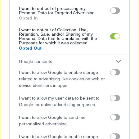
Massive Horizon
 különleges bulijai fokozzák a 
I want to opt-out of processing my
hangulatot. A jól ismert elektronikus zenei 
Personal Data for Targeted Advertising.
Opted In
sorozat és a Magyar Bor együttműködése révén 
a résztvevők együtt élvezhetik a gyönyörű tájat, 
I want to opt-out of Collection, Use,
Retention, Sale, and/or Sharing of my
a finom borokat és a kellemes zenét.
Personal Data that Is Unrelated with the
Purposes for which it was collected.
Opted Out
HIRDETÉS
Google consents
I want to allow Google to enable storage
related to advertising like cookies on web or
device identifiers in apps.
I want to allow my user data to be sent to
Google for online advertising purposes.
I want to allow Google to send me
A kiemelt Be Massive Horizon bulik 
personalized advertising.
menetrendje:
I want to allow Google to enable storage