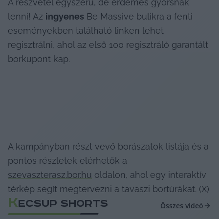
A részvétel egyszerű, de érdemes gyorsnak 
lenni! Az 
ingyenes
 Be Massive bulikra a fenti 
eseményekben található linken lehet 
regisztrálni, ahol az első 100 regisztráló garantált 
borkupont kap.
A kampányban részt vevő borászatok listája és a 
pontos részletek elérhetők a 
szevaszterasz.bor.hu
 oldalon, ahol egy interaktív 
térkép segít megtervezni a tavaszi bortúrákat. (X)
K
ECSUP SHORTS
Összes videó