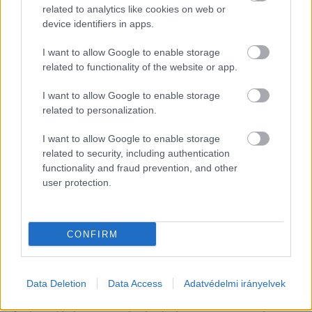
related to analytics like cookies on web or
device identifiers in apps.
Április 4. (14:00–19:00):
Etyeki Kúria – Bor, 
I want to allow Google to enable storage
mámor, Etyek
related to functionality of the website or app.
I want to allow Google to enable storage
Április 11. (14:00–18:00):
Bolyki Pincészet – 
related to personalization.
Vagányság az egri kőfejtőben
I want to allow Google to enable storage
related to security, including authentication
Április 18. (15:00–22:00):
Lajvér Borbirtok – 
functionality and fraud prevention, and other
Szekszárdi elegancia és ritmus
user protection.
Április 25. (14:00–18:00):
Laposa Birtok – 
CONFIRM
Balatoni panoráma a Badacsony lábánál
Hogyan vehetsz részt?
Data Deletion
Data Access
Adatvédelmi irányelvek