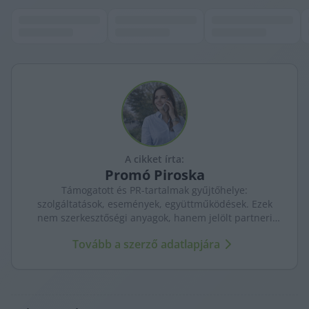
A cikket írta:
Promó
Piroska
Támogatott és PR-tartalmak gyűjtőhelye:
szolgáltatások, események, együttműködések. Ezek
nem szerkesztőségi anyagok, hanem jelölt partneri
tartalmak – átláthatóan, külön kezelve a KecsUP
Tovább a szerző adatlapjára
újságírásától.