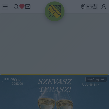
HIRDETÉS
ITTHON
2026. 04. 02.