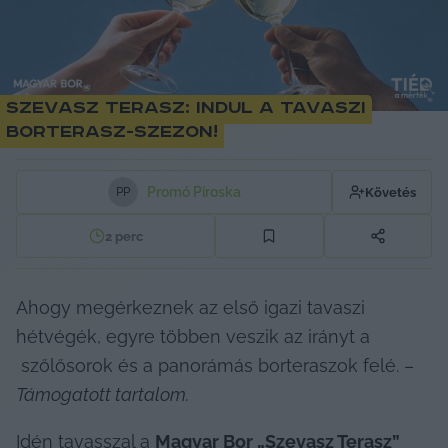
Szevasz Terasz: Indul a tavaszi
borterasz-szezon!
Promó Piroska
Követés
P
P
2
perc
Ahogy megérkeznek az első igazi tavaszi 
hétvégék, egyre többen veszik az irányt a

 szőlősorok és a panorámás borteraszok felé. – 
Támogatott tartalom.
Idén tavasszal a 
Magyar Bor 
„Szevasz Terasz” 