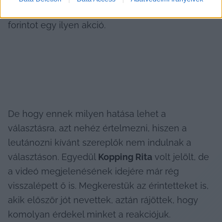
inkább azt, hogy valakinek megért pár tízezer 
forintot egy ilyen akció.
De hogy ennek milyen hatása lehet a 
választásra, azt nehéz értelmezni, hiszen a 
leutánozni kívánt szereplők nem indulnak a 
választáson. Egyedül 
Kopping Rita
 volt jelölt, de 
a videó megjelenésének idejére már rég 
visszalépett ő is. Megkerestük az érintetteket is, 
akik először jót nevettek, aztán rájöttek, hogy 
komolyan érdekel minket a reakciójuk.