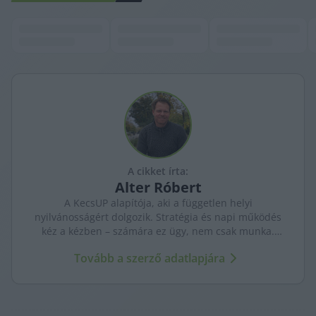
A cikket írta:
Alter
Róbert
A KecsUP alapítója, aki a független helyi
nyilvánosságért dolgozik. Stratégia és napi működés
kéz a kézben – számára ez ügy, nem csak munka.
Célja egy közösség által fenntartott, hosszú távon is
Tovább a szerző adatlapjára
erős helyi média.