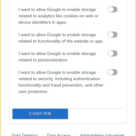
darabosak, a hangsúlyok szétesnek, és mire a 
I want to allow Google to enable storage
beszélgetés végére érünk, inkább egy rosszul 
related to analytics like cookies on web or
felolvasott szöveg érzetét kelti, mint egy valódi 
device identifiers in apps.
helyzetet. Az egész így nem annyira felkavaró, 
I want to allow Google to enable storage
mint inkább nevetséges.
related to functionality of the website or app.
I want to allow Google to enable storage
Távol-keteli érdeklődés
related to personalization.
A videó alatti reakciók legalább annyira 
I want to allow Google to enable storage
related to security, including authentication
érdekesek, mint maga a hangfelvétel. A lájkolók 
functionality and fraud prevention, and other
és megosztók között feltűnően sok a nem 
user protection.
magyar név, és a lista inkább idéz egy 
nemzetközi spamhálózatot, mint egy helyi 
CONFIRM
közéleti vitát. A több tízezres elérés így nem 
feltétlenül azt jelenti, hogy Kecskemét rákapott 
a sztorira és valós érdeklődés alakult ki, sokkal 
Data Deletion
Data Access
Adatvédelmi irányelvek