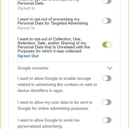
áll ki mellettem.” „Tolvajok meg putyinos kurvák.” 
Personal Data.
Opted In
„Tudom, Álekszándrá.”
I want to opt-out of processing my
Personal Data for Targeted Advertising.
Opted In
HIRDETÉS
I want to opt-out of Collection, Use,
Retention, Sale, and/or Sharing of my
Personal Data that Is Unrelated with the
Purposes for which it was collected.
Opted Out
Google consents
I want to allow Google to enable storage
related to advertising like cookies on web or
Ha ez így valóban elhangzott volna, akár komoly 
device identifiers in apps.
következményei is lehetnének – már 
I want to allow my user data to be sent to
amennyiben a DK-nál még bárminek vannak 
Google for online advertising purposes.
következményei. Csakhogy itt valahogy 
I want to allow Google to send me
mégsem áll össze az egész. A mondatok 
personalized advertising.