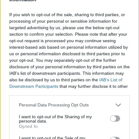
hangsúlyok elcsúsznak, egyes mondatok úgy 
If you wish to opt-out of the sale, sharing to third parties, or
hangzanak, mintha valaki papírról olvasná fel 
processing of your personal or sensitive information for
őket. Az egyik megszólítás külön életre kel: 
targeted advertising by us, please use the below opt-out
„Álexándrá”. Ezen a ponton már nem az a kérdés, 
section to confirm your selection. Please note that after your
opt-out request is processed you may continue seeing
hogy miről szól a beszélgetés, hanem az, hogy:
interest-based ads based on personal information utilized by
us or personal information disclosed to third parties prior to
your opt-out. You may separately opt-out of the further
ezt ki bírja végig hallgatni röhögés nélkül?
disclosure of your personal information by third parties on the
IAB’s list of downstream participants. This information may
also be disclosed by us to third parties on the
IAB’s List of
A felvétel próbál nagyot mondani, erős 
Downstream Participants
that may further disclose it to other
third parties.
kijelentések hangzanak el, olyanok, amelyek 
egy kampányban könnyen beindíthatnák a 
Please note that this website/app uses one or more Google
Personal Data Processing Opt Outs
services and may gather and store information including but
képzeletet. 
„Ez nem ajánlat, ez… zsarolás… 
not limited to your visit or usage behaviour. You may click to
I want to opt-out of the Sharing of my
personal data.
méghozzá legáljászább módon.” „Ha magának 
grant or deny consent to Google and its third-party tags to
Opted In
use your data for below specified purposes in below Google
drága a saját békéje és a fia békéje…” „Klárika nem 
consent section.
I want to opt-out of the Sale of my