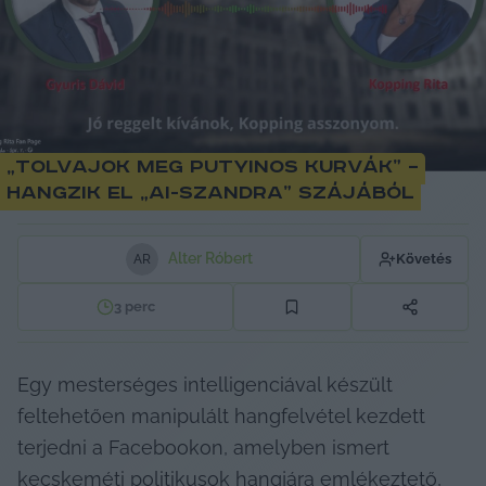
„Tolvajok meg putyinos kurvák” –
hangzik el „AI-Szandra” szájából
Alter Róbert
Követés
A
R
3
perc
Egy mesterséges intelligenciával készült 
feltehetően manipulált hangfelvétel kezdett 
terjedni a Facebookon, amelyben ismert 
kecskeméti politikusok hangjára emlékeztető, 