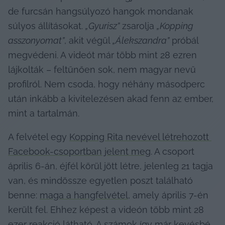
de furcsán hangsúlyozó hangok mondanak 
súlyos állításokat. 
„Gyurisz”
 zsarolja 
„Kopping 
asszonyomat”
, akit végül 
„Álekszandra”
 próbál 
megvédeni. A videót már több mint 28 ezren 
lájkolták – feltűnően sok, nem magyar nevű 
profilról. Nem csoda, hogy néhány másodperc 
után inkább a kivitelezésen akad fenn az ember, 
mint a tartalmán.
A felvétel egy 
Kopping Rita nevével létrehozott 
Facebook-csoportban jelent meg
. A csoport 
április 6-án, éjfél körül jött létre, jelenleg 21 tagja 
van, és mindössze egyetlen poszt található 
benne: 
maga a hangfelvétel
, amely április 7-én 
került fel. Ehhez képest a videón több mint 28 
ezer reakció látható. A számok így már kevésbé 