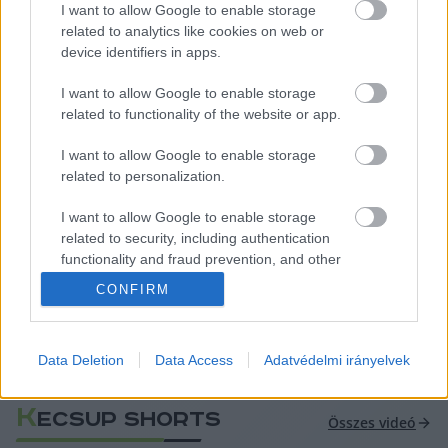
I want to allow Google to enable storage
százalék választotta az adott csatornát.
related to analytics like cookies on web or
device identifiers in apps.
Magyar Péter szereplése 5,6 százalékos AMR-t 
I want to allow Google to enable storage
ért el, ami azt jelenti, hogy a teljes lakosság több 
related to functionality of the website or app.
mint huszada követte percenként az adást, ami 
I want to allow Google to enable storage
reggeli műsorok esetében nagyon kiemelkedő, 
related to personalization.
hisz a magyarok nagy része ekkor dolgozik már, 
I want to allow Google to enable storage
vagy éppen munkába tart. Ez az 5.6 százalékos 
related to security, including authentication
adat vélhetően rekord lehet a magyar reggeli 
functionality and fraud prevention, and other
user protection.
televíziózás életében, de az utóbbi 16 évben 
CONFIRM
biztosan – írja a lap.
A Magyar Péterrel készült teljes interjú 
Data Deletion
Data Access
Adatvédelmi irányelvek
egyébként 
ezen a linken
 tekinthető meg.
K
ECSUP SHORTS
Összes videó