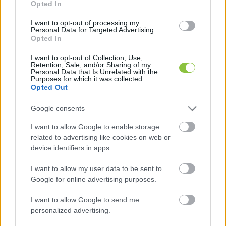
adatokat Magyarországon a Nielsen 
Opted In
Közönségmérés méri, amely két alapvető 
I want to opt-out of processing my
mutatót használ a teljesítmény értékelésére:
Personal Data for Targeted Advertising.
Opted In
I want to opt-out of Collection, Use,
Retention, Sale, and/or Sharing of my
Personal Data that Is Unrelated with the
Purposes for which it was collected.
Opted Out
Google consents
I want to allow Google to enable storage
az egyik az AMR (Average Minute Rating), 
related to advertising like cookies on web or
device identifiers in apps.
amely azt mutatja meg, hogy egy adott 
műsort percenként átlagosan a teljes 
I want to allow my user data to be sent to
lakosság hány százaléka követett;
Google for online advertising purposes.
I want to allow Google to send me
a másik a SHR (Share), amely azt jelzi, hogy 
personalized advertising.
az adott időpontban tévét nézők közül hány 