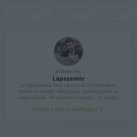
A cikket írta:
Lapszemle
A legfontosabb helyi ügyek más médiumokból,
röviden és tisztán. Válogatunk, összefoglalunk, és
megmutatjuk, mit érdemes elolvasni – az eredeti
forrásokra mutatva. Gyors tájékozódás, egy helyen.
Tovább a szerző adatlapjára