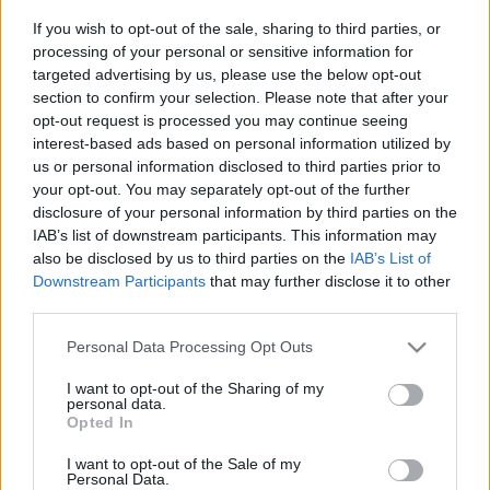
műsorok esetében kiemelkedő. Lapszemle.
If you wish to opt-out of the sale, sharing to third parties, or
processing of your personal or sensitive information for
Másfél év után újra a közmédia vendége volt 
targeted advertising by us, please use the below opt-out
section to confirm your selection. Please note that after your
Magyar Péter, a Tisza Párt elnöke és leendő 
opt-out request is processed you may continue seeing
miniszterelnök, miután rekordrészvétel mellett, 
interest-based ads based on personal information utilized by
jelentős fölénnyel megnyerte a választásokat – 
us or personal information disclosed to third parties prior to
your opt-out. You may separately opt-out of the further
írja cikkében a 
Médiapiac
. A lap szerint a politikus 
disclosure of your personal information by third parties on the
első szereplése a közmédiában nemcsak 
IAB’s list of downstream participants. This information may
also be disclosed by us to third parties on the
IAB’s List of
politikai, hanem médiapiaci szempontból is 
Downstream Participants
that may further disclose it to other
kiemelkedő eseménynek bizonyult: az interjú az 
third parties.
M1 csatorna elmúlt évtizedének egyik 
Please note that this website/app uses one or more Google
Personal Data Processing Opt Outs
legmagasabb nézettségét hozta.
services and may gather and store information including but
not limited to your visit or usage behaviour. You may click to
I want to opt-out of the Sharing of my
personal data.
grant or deny consent to Google and its third-party tags to
Opted In
use your data for below specified purposes in below Google
consent section.
A Médiapiac felidézte, a televíziós nézettségi 
I want to opt-out of the Sale of my
Personal Data.