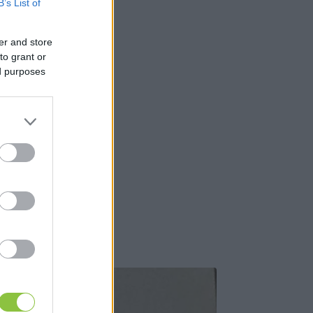
B’s List of
er and store
to grant or
ed purposes
esz.