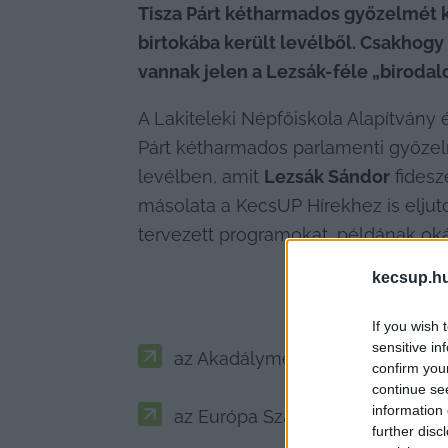
Tisza Párt kétharmados győzelmét kö
birtokába került levélből. Csakhog
vannak jelen a Lezsák-féle „birodal
A Lakiteleki Népfőiskola Alapítvány 
Párt kétharmados parlamenti győzelm
levélben, amit 
Lezsák Sándor
 fides
másolata a KecsUP Hírekhez is eljuto
tervezett programokat, példának ok
kecsup.h
If you wish 
sensitive in
az Akadálymentes napot,
confirm you
continue se
information 
az Európa Szabadegyetemet,
further disc