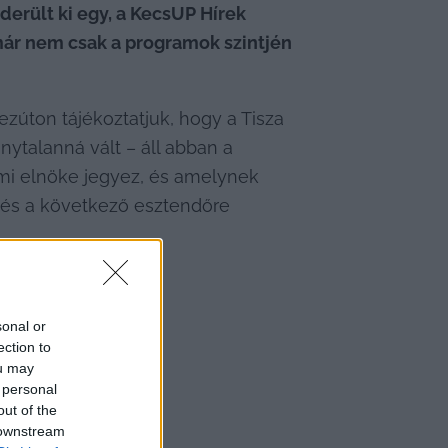
erült ki egy, a KecsUP Hírek 
ár nem csak a programok szintjén 
zúton tájékoztatjuk, hogy a Tisza 
talanná vált – áll abban a 
umi elnöke jegyez, és amelynek 
i és a következő esztendőre 
sonal or
ection to
ou may
 personal
out of the
 downstream