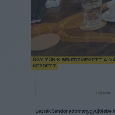
Úgy tűnik beleremegett a vá
kezdett
3
perc
Lezsák Sándor adománygyűjtésbe kez