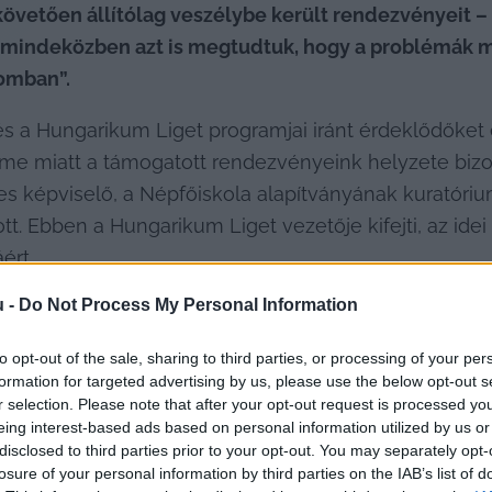
vetően állítólag veszélybe került rendezvényeit – d
y mindeközben azt is megtudtuk, hogy a problémák m
omban”. 
és a Hungarikum Liget programjai iránt érdeklődőket e
e miatt a támogatott rendezvényeink helyzete bizony
zes képviselő, a Népfőiskola alapítványának kuratóri
tt. Ebben a Hungarikum Liget vezetője kifejti, az ide
áért
u -
Do Not Process My Personal Information
to opt-out of the sale, sharing to third parties, or processing of your per
formation for targeted advertising by us, please use the below opt-out s
r selection. Please note that after your opt-out request is processed y
eing interest-based ads based on personal information utilized by us or
disclosed to third parties prior to your opt-out. You may separately opt-
losure of your personal information by third parties on the IAB’s list of