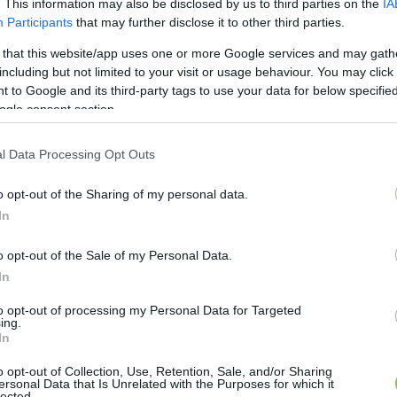
. This information may also be disclosed by us to third parties on the
IA
Participants
that may further disclose it to other third parties.
 that this website/app uses one or more Google services and may gath
including but not limited to your visit or usage behaviour. You may click 
Hálózat programjait,
 to Google and its third-party tags to use your data for below specifi
ogle consent section.
arok XXX. találkozóját
l Data Processing Opt Outs
o opt-out of the Sharing of my personal data.
In
o opt-out of the Sale of my Personal Data.
In
sítani, ha az adott program támogatása biztosított l
to opt-out of processing my Personal Data for Targeted
ing.
In
o opt-out of Collection, Use, Retention, Sale, and/or Sharing
ersonal Data that Is Unrelated with the Purposes for which it
lected.