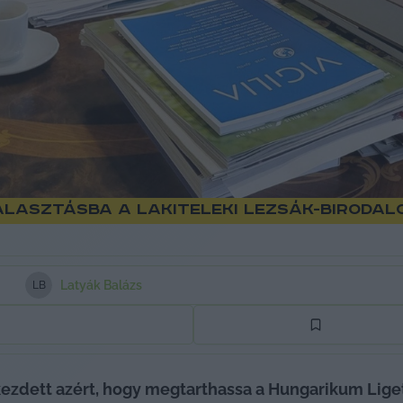
lasztásba a lakiteleki Lezsák-birodalo
Latyák Balázs
L
B
dett azért, hogy megtarthassa a Hungarikum Liget 