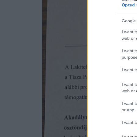
Opted 
Google 
I want t
web or d
I want t
purpose
I want 
I want t
web or d
I want t
or app.
I want t
I want t