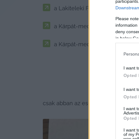
participants
a Lakiteleki Filmszemlét,
Downstream 
Please note
information 
a Kárpát-medencei Népfőiskolai 
deny consent
in below Go
a Kárpát-medencei Sakkozó Magy
Persona
I want t
Opted 
I want t
Opted 
csak abban az esetben tudják megvaló
I want 
Advertis
Opted 
I want t
of my P
was col