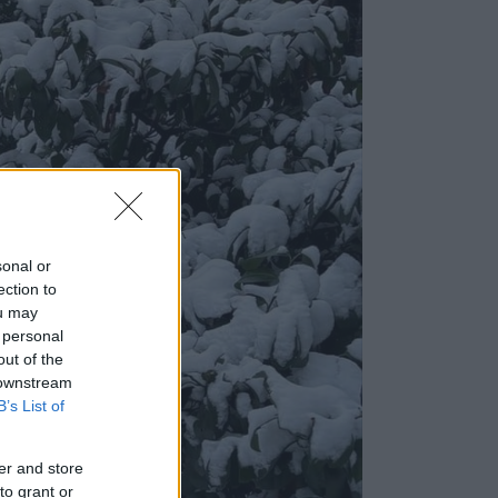
sonal or
ection to
ou may
 personal
out of the
 downstream
B’s List of
er and store
to grant or