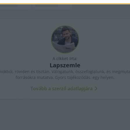
A cikket írta:
Lapszemle
kból, röviden és tisztán. Válogatunk, összefoglalunk, és megmutat
forrásokra mutatva. Gyors tájékozódás, egy helyen.
Tovább a szerző adatlapjára