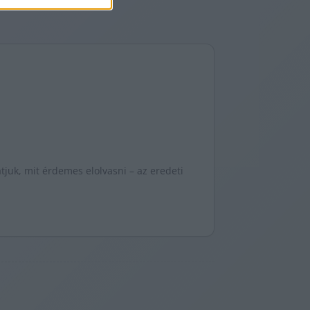
juk, mit érdemes elolvasni – az eredeti