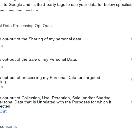
 to Google and its third-party tags to use your data for below specifi
ogle consent section.
l Data Processing Opt Outs
bán Viktor zárt körben
o opt-out of the Sharing of my personal data.
In
Lapszemle
L
o opt-out of the Sale of my Personal Data.
In
to opt-out of processing my Personal Data for Targeted
ing.
 a vereséget elemzik, hanem azt is, hogy maga a pár
In
l beszélt: új jobboldali formáció kellhet, és az is le
o opt-out of Collection, Use, Retention, Sale, and/or Sharing
ersonal Data that Is Unrelated with the Purposes for which it
lected.
Out
ő körben arról beszélt: a Fidesz neve és politikai már
t nyerni – írta meg a 
hang.hu
. Az viszont még nem vil
consents
ára szánják.