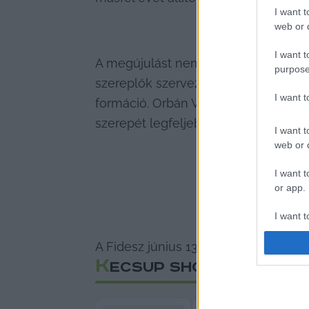
I want t
web or d
I want t
A megújulást nem a pártból, hanem ki
purpose
szereplők szerveznének. Ezek felada
I want 
formáció. Orbán Viktor állítólag arró
szerepét legfeljebb egy háttérből ir
I want t
web or d
I want t
or app.
I want t
A Fidesz június 13-án tart kongresszu
I want t
K
authenti
ECSUP SHORTS