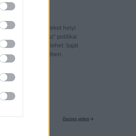
 képzelik el, melyeket helyi 
ködő „poszt-Fidesz” politikai 
emélye is akadálya lehet. Saját 
sható a hang.hu cikkében.
áltás.
Összes videó