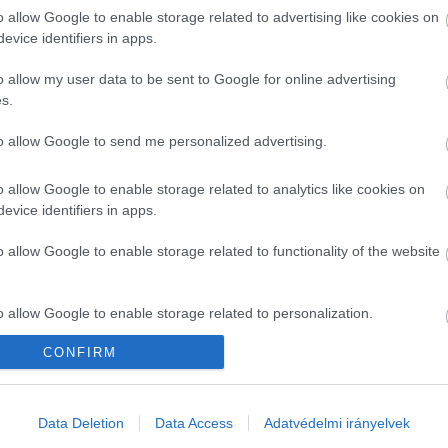
o allow Google to enable storage related to advertising like cookies on
evice identifiers in apps.
o allow my user data to be sent to Google for online advertising
sebb jobboldali közösségekből, „polgári szalonokból”
s.
ta az lenne, hogy összerakják, milyen lehetne egy mű
to allow Google to send me personalized advertising.
l is beszélt: egy valódi újrakezdésnek akár már az ő sz
ányító, Kaczynski-féle modellhez hasonlította – olva
o allow Google to enable storage related to analytics like cookies on
evice identifiers in apps.
o allow Google to enable storage related to functionality of the website
o allow Google to enable storage related to personalization.
CONFIRM
st, tisztújítással, de egyelőre nem várható pártelnökv
o allow Google to enable storage related to security, including
cation functionality and fraud prevention, and other user protection.
Data Deletion
Data Access
Adatvédelmi irányelvek