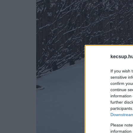
kecsup.h
If you wish 
sensitive in
confirm you
continue se
information 
further disc
participants
Downstream 
Please note
information 