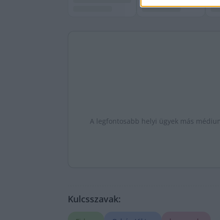
A legfontosabb helyi ügyek más médiumo
Kulcsszavak: