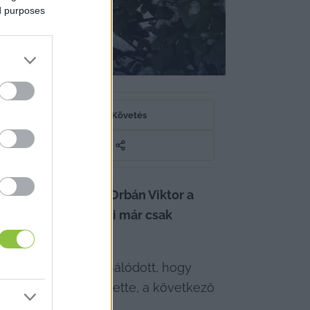
ed purposes
Követés
tbrand kopott el. Orbán Viktor a 
het, hogy ebben neki már csak 
kája annyira elhasználódott, hogy 
ágos, mi jöhet helyette, a következő 