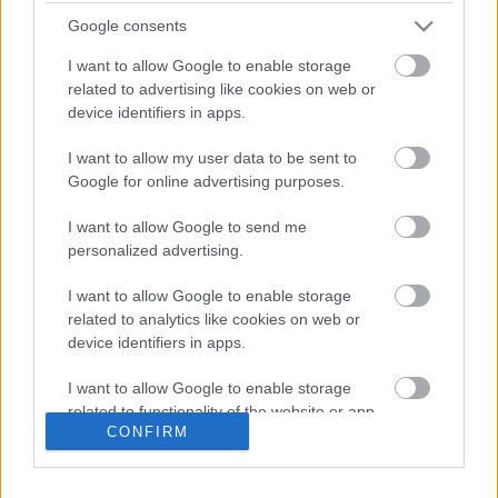
háborúhoz közvetlenül nem kapcsolódó 
Google consents
ügyekben is. Végül figyelmeztettek arra, hogy 
I want to allow Google to enable storage
bár a különleges jogrend véget ért, számos 
related to advertising like cookies on web or
veszélyhelyzeti intézkedés tovább él törvényi 
device identifiers in apps.
formában.
I want to allow my user data to be sent to
Google for online advertising purposes.
I want to allow Google to send me
personalized advertising.
I want to allow Google to enable storage
related to analytics like cookies on web or
K
ECSUP SHORTS
Összes videó
device identifiers in apps.
I want to allow Google to enable storage
related to functionality of the website or app.
CONFIRM
I want to allow Google to enable storage
related to personalization.