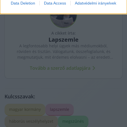
Data Deletion
Data Access
Adatvédelmi irányelvek
I want to allow Google to enable storage
related to security, including authentication
functionality and fraud prevention, and other
user protection.
A cikket írta:
Lapszemle
A legfontosabb helyi ügyek más médiumokból,
röviden és tisztán. Válogatunk, összefoglalunk, és
megmutatjuk, mit érdemes elolvasni – az eredeti
forrásokra mutatva. Gyors tájékozódás, egy helyen.
Tovább a szerző adatlapjára
Kulcsszavak:
magyar kormány
lapszemle
háborús veszélyhelyzet
megszűnés