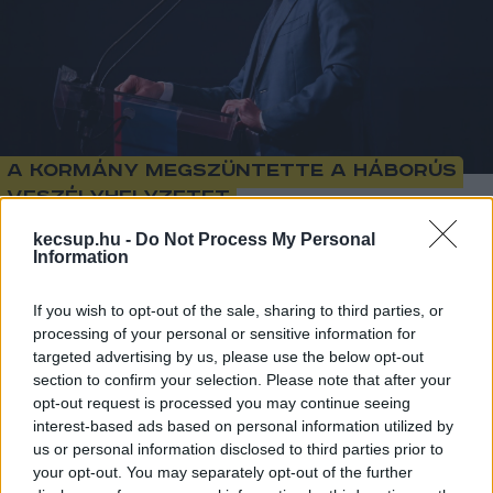
A kormány megszüntette a háborús
veszélyhelyzetet
kecsup.hu -
Do Not Process My Personal
Information
Lapszemle
Követés
L
If you wish to opt-out of the sale, sharing to third parties, or
1
perc
processing of your personal or sensitive information for
targeted advertising by us, please use the below opt-out
section to confirm your selection. Please note that after your
Ezzel 1449 nap után megszűnik a 2022-ben, az 
opt-out request is processed you may continue seeing
ukrajnai háborúra hivatkozva bevezetett 
interest-based ads based on personal information utilized by
us or personal information disclosed to third parties prior to
veszélyhelyzet. Lapszemle.
your opt-out. You may separately opt-out of the further