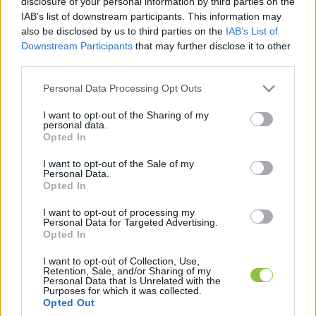
disclosure of your personal information by third parties on the
„A mai nappal, négy év után megszűnik az 
IAB’s list of downstream participants. This information may
orbáni háborús veszélyhelyzet, és ezzel a hat 
also be disclosed by us to third parties on the
IAB’s List of
Downstream Participants
that may further disclose it to other
éve bevezetett rendeleti kormányzástól is 
third parties.
búcsúzunk. Visszatérünk a normalitáshoz.” – 
Please note that this website/app uses one or more Google
közölte
 Magyar Péter miniszterelnök a 
Personal Data Processing Opt Outs
services and may gather and store information including but
Facebookon.
not limited to your visit or usage behaviour. You may click to
I want to opt-out of the Sharing of my
personal data.
grant or deny consent to Google and its third-party tags to
Opted In
use your data for below specified purposes in below Google
consent section.
I want to opt-out of the Sale of my
Personal Data.
Ezzel csütörtök éjfélkor, 1449 nap után 
Opted In
megszűnik a 2022-ben, az ukrajnai háborúra 
I want to opt-out of processing my
hivatkozva bevezetett veszélyhelyzet 
Personal Data for Targeted Advertising.
Opted In
Magyarországon. A hvg.hu a bejelentés kapcsán 
felidézte
, az Orbán-kormány ez idő alatt széles 
I want to opt-out of Collection, Use,
Retention, Sale, and/or Sharing of my
körben alkalmazta a rendeleti kormányzást, 
Personal Data that Is Unrelated with the
Purposes for which it was collected.
gyakran a parlament megkerülésével és a 
Opted Out