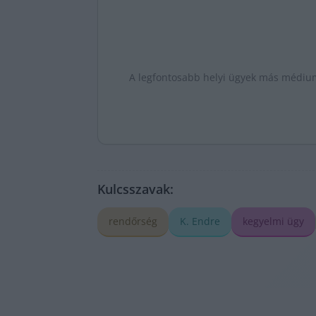
A legfontosabb helyi ügyek más médiumo
Kulcsszavak:
rendőrség
K. Endre
kegyelmi ügy