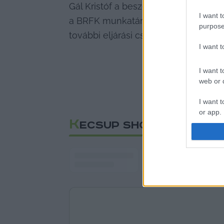
Gál Kristóf a beszélgetésen kifejtet
I want t
a BRFK munkatársai K. Endrét elfogtá
purpose
további eljárási cselekményekre kerü
I want 
I want t
web or d
I want t
or app.
K
ECSUP SHORTS
I want t
I want t
authenti