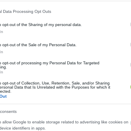
 Endrét, a kegyelmi ügy főszereplőjét
l Data Processing Opt Outs
o opt-out of the Sharing of my personal data.
Lapszemle
L
In
o opt-out of the Sale of my Personal Data.
In
ével péntek reggel a rendőrség előállította K.Endrét 
to opt-out of processing my Personal Data for Targeted
ing.
rta
: Gál Kristóf a rendőrség szóvivője a hírt megerősítet
In
omozást kényszerítés bűntettének gyanúja miatt, és a
o opt-out of Collection, Use, Retention, Sale, and/or Sharing
ersonal Data that Is Unrelated with the Purposes for which it
lected.
Out
k, és tanúkat kutattak fel, hallgattak ki, valamint f
ellett  a rendőrség folyamatos szakmai egyeztetések
consents
o allow Google to enable storage related to advertising like cookies on
evice identifiers in apps.