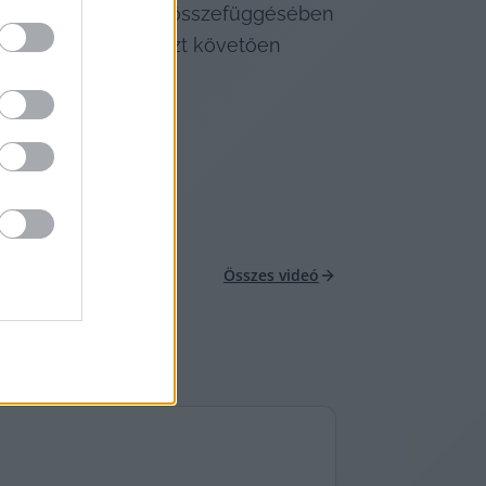
te mellett, ám azzal összefüggésében 
fival szemben, és ezt követően 
Összes videó