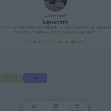
A cikket írta:
Lapszemle
kból, röviden és tisztán. Válogatunk, összefoglalunk, és megmutat
forrásokra mutatva. Gyors tájékozódás, egy helyen.
Tovább a szerző adatlapjára
előállítás
lapszemle
Főoldal
Friss
Események