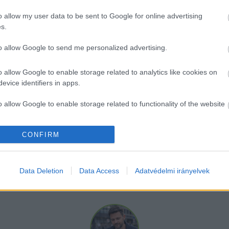
te azt is, hogy a hamis tanúzásra kényszerítés bűntet
o allow my user data to be sent to Google for online advertising
k, és jelenleg is eljárási cselekmények folynak a fér
s.
l sor.
to allow Google to send me personalized advertising.
o allow Google to enable storage related to analytics like cookies on
evice identifiers in apps.
o allow Google to enable storage related to functionality of the website
CONFIRM
o allow Google to enable storage related to personalization.
o allow Google to enable storage related to security, including
cation functionality and fraud prevention, and other user protection.
Data Deletion
Data Access
Adatvédelmi irányelvek