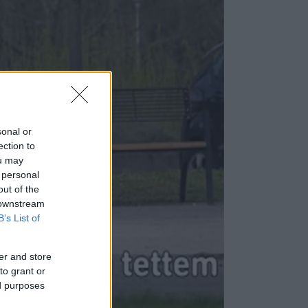
sonal or
ection to
ou may
 personal
out of the
 downstream
B’s List of
er and store
to grant or
ed purposes