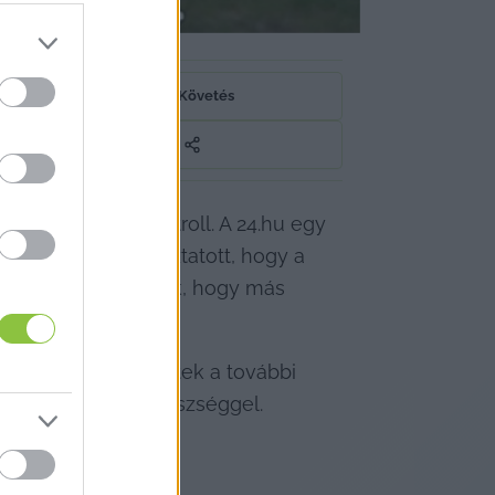
Követés
- 
tudta meg
 a Kontroll. A 24.hu egy 
te, és arról tájékoztatott, hogy a 
zt is megvizsgálták, hogy más 
elvételeket elemeztek a további 
et folytat a főügyészséggel.