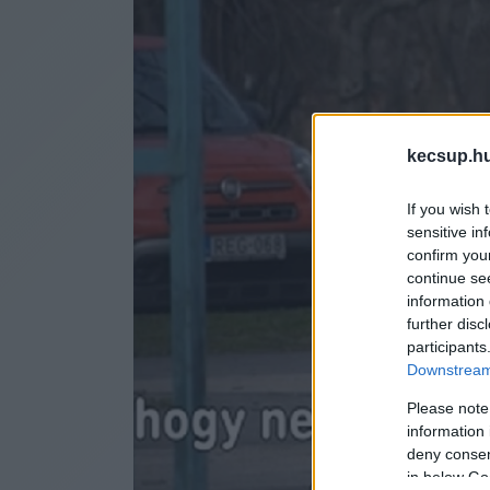
kecsup.h
If you wish 
sensitive in
confirm you
continue se
information 
further disc
participants
Downstream 
Please note
information 
deny consent
in below Go