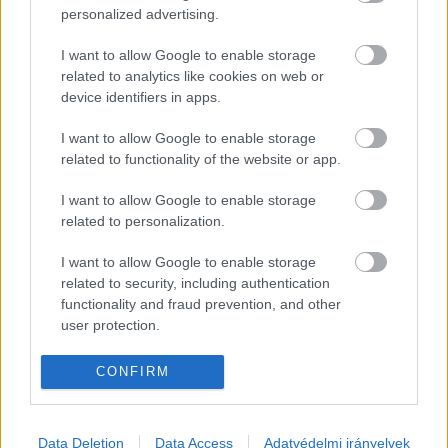
kampányszervezeteiként és pénzosztó 
personalized advertising.
helyeiként működtek, költségvetési forrásból.
I want to allow Google to enable storage
related to analytics like cookies on web or
device identifiers in apps.
I want to allow Google to enable storage
related to functionality of the website or app.
I want to allow Google to enable storage
Háttérbeszélgetéseken éppen ezek miatt a 
related to personalization.
Tiszában előkerült már az előrehozott 
I want to allow Google to enable storage
önkormányzati választás gondolata, ám 
related to security, including authentication
functionality and fraud prevention, and other
egyelőre nincs kondzsnezus ebben a 
user protection.
kérdésben. A lapnak ugyanakkor többen 
számoltak be arról, hogy például a Tisza 
CONFIRM
Szigetek felől érezhető a nyomás ebbe az 
irányba.
Data Deletion
Data Access
Adatvédelmi irányelvek