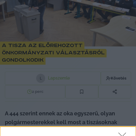
A Tisza az előrehozott
önkormányzati választásról
gondolkodik
Lapszemle
Követés
L
2
perc
A 444 szerint ennek az oka egyszerű, olyan 
polgármesterekkel kell most a tiszásoknak 
együtt dolgozniuk, akik évtizedek óta függtek, 