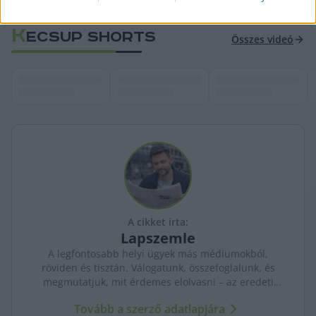
További részletek a 444 
cikkében
 olvashatók.
K
ECSUP SHORTS
Összes videó
A cikket írta:
Lapszemle
A legfontosabb helyi ügyek más médiumokból,
röviden és tisztán. Válogatunk, összefoglalunk, és
megmutatjuk, mit érdemes elolvasni – az eredeti
forrásokra mutatva. Gyors tájékozódás, egy helyen.
Tovább a szerző adatlapjára