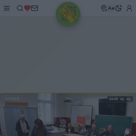
HIRDETÉS
ITTHON
2026. 05. 15.