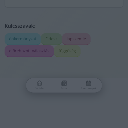
Kulcsszavak:
önkormányzat
Fidesz
lapszemle
előrehozott választás
függőség
Főoldal
Friss
Események