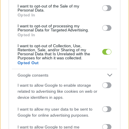
consent section.
I want to opt-out of the Sale of my
Personal Data.
Opted In
A hírportál több olyan tiszás egyéni képviselőt is 
I want to opt-out of processing my
Personal Data for Targeted Advertising.
megszólított, akivel sem a kampányban, sem 
Opted In
azóta nem hajlandó felvenni a kapcsolatot a 
I want to opt-out of Collection, Use,
körzetében lévő települések polgármestereinek 
Retention, Sale, and/or Sharing of my
Personal Data that Is Unrelated with the
közel fele. Ráadásul több olyan egyéni körzet is 
Purposes for which it was collected.
Opted Out
van, ahonnan a vesztes fideszes jelölt listáról 
mégis bekerült a parlamentbe, vagyis nem tűnt 
Google consents
el teljesen a rendszerből. A lap ezen a ponton 
I want to allow Google to enable storage
felidézi a megyei közgyűléseket, amelyek 
related to advertising like cookies on web or
device identifiers in apps.
kivétel nélkül fideszes vezetésűek (néhány DK-s 
és Mi Hazánk-os taggal), a Tisza itt 2024-ben 
I want to allow my user data to be sent to
nem indított jelölteket. Ezek – írja a 444 – a NER-
Google for online advertising purposes.
ben lényegében a Fidesz 
I want to allow Google to send me