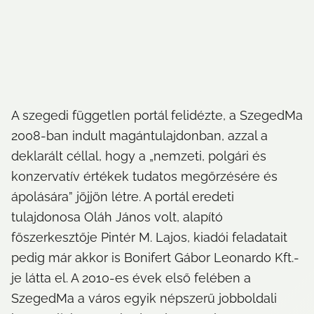
A szegedi független portál felidézte, a SzegedMa 
2008-ban indult magántulajdonban, azzal a 
deklarált céllal, hogy a „nemzeti, polgári és 
konzervatív értékek tudatos megőrzésére és 
ápolására” jöjjön létre. A portál eredeti 
tulajdonosa Oláh János volt, alapító 
főszerkesztője Pintér M. Lajos, kiadói feladatait 
pedig már akkor is Bonifert Gábor Leonardo Kft.-
je látta el. A 2010-es évek első felében a 
SzegedMa a város egyik népszerű jobboldali 