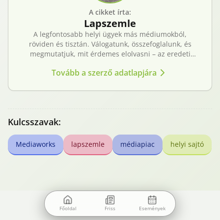
A cikket írta:
Lapszemle
A legfontosabb helyi ügyek más médiumokból,
röviden és tisztán. Válogatunk, összefoglalunk, és
megmutatjuk, mit érdemes elolvasni – az eredeti
forrásokra mutatva. Gyors tájékozódás, egy helyen.
Tovább a szerző adatlapjára
Kulcsszavak:
Mediaworks
lapszemle
médiapiac
helyi sajtó
Főoldal
Friss
Események