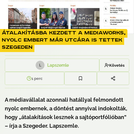
Átalakításba kezdett a Mediaworks,
nyolc embert már utcára is tettek
Szegeden
Lapszemle
Követés
L
1
perc
A médiavállalat azonnali hatállyal felmondott 
nyolc embernek, a döntést annyival indokolták, 
hogy „átalakítások lesznek a sajtóportfólióban” 
– írja a Szegeder. Lapszemle.