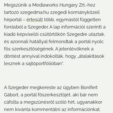
Megszűnik a Mediaworks Hungary Zrt.-hez 
tartozó szegedma.hu szegedi kormányközeli 
hírportál – 
értesült
 több, egymástól független 
forrásból a Szegeder. A lap információi szerintt a 
kiadó képviselői csütörtökön Szegedre utaztak, 
és azonnali hatállyal felmondtak a portál nyolc 
fős szerkesztőségének. A jelenlévőknek a 
döntést annyival indokolták, hogy „átalakítások 
lesznek a sajtóportfólióban”.
A Szegeder megkereste az ügyben Bonifert 
Gábort, a portál főszerkesztőjét, aki bár nem 
cáfolta a megszűnésről szóló hírt, ugyanakkor 
nem kívánta kommentálni az információnkat.