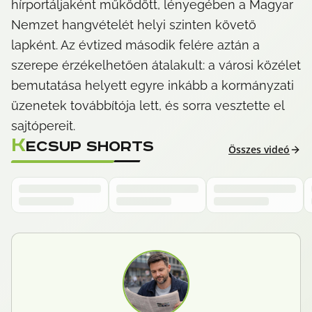
hírportáljaként működött, lényegében a Magyar 
Nemzet hangvételét helyi szinten követő 
lapként. Az évtized második felére aztán a 
szerepe érzékelhetően átalakult: a városi közélet 
bemutatása helyett egyre inkább a kormányzati 
üzenetek továbbítója lett, és sorra vesztette el 
sajtópereit.
K
ECSUP SHORTS
Összes videó