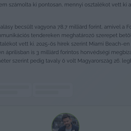
em számolta ki pontosan, mennyi osztalékot vett ki a
alásy becsült vagyona 78,7 milliárd forint, amivel a F
kommunikációs tendereken meghatározó szerepet betö
ztalékot vett ki. 2025-ös hírek szerint Miami Beach-en
idén áprilisban is 3 milliárd forintos honvédségi megb
méter szerint pedig tavaly ő volt Magyarország 26. l