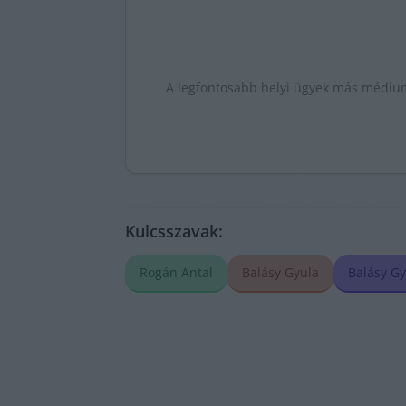
A legfontosabb helyi ügyek más médiumo
Kulcsszavak:
Rogán Antal
Balásy Gyula
Balásy Gy