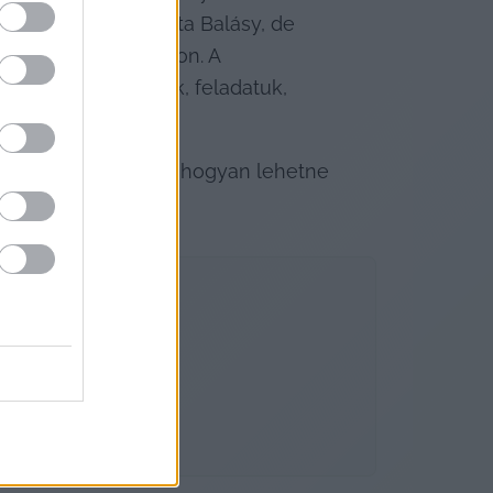
tnia semmit, mondta Balásy, de 
ikációs feladatokon. A 
né, ha az ő helyük, feladatuk, 
got készített arról, hogyan lehetne 