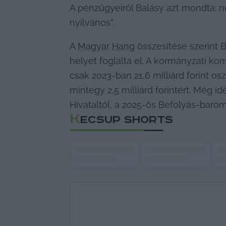
A pénzügyeiről Balásy azt mondta: n
nyilvános”.
A 
Magyar Hang
 összesítése szerint B
helyet foglalta el. A kormányzati 
csak 2023-ban 21,6 milliárd forint os
mintegy 2,5 milliárd forintért. Még 
Hivataltól, a 2025-ös Befolyás-baro
K
ECSUP SHORTS