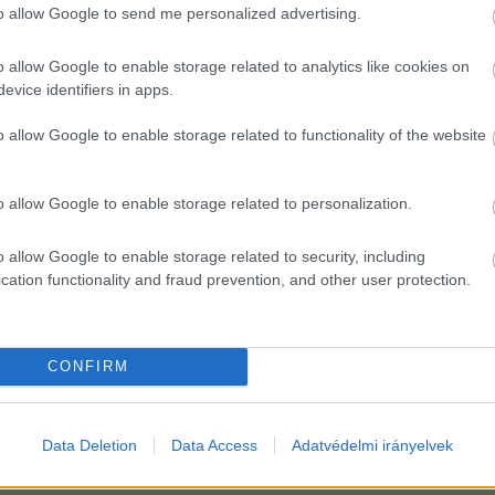
to allow Google to send me personalized advertising.
kel, szerződésekkel rendelkeznek. Nem kell takarga
 az államnak végeztek, túlmutatnak az állami kommun
o allow Google to enable storage related to analytics like cookies on
gozik, Balásy szerint ők érteket teremtettek, szeret
evice identifiers in apps.
o allow Google to enable storage related to functionality of the website
ajánlásról nem egyeztetett előre senkivel. Külön anya
llamháztartásba, és ebben szívesen részt venne.
o allow Google to enable storage related to personalization.
o allow Google to enable storage related to security, including
HIRDETÉS
cation functionality and fraud prevention, and other user protection.
CONFIRM
Data Deletion
Data Access
Adatvédelmi irányelvek