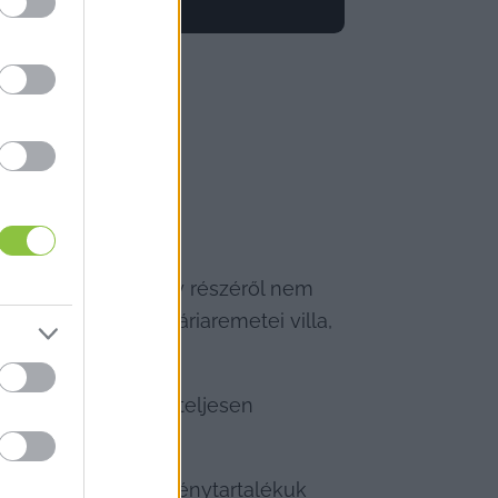
a leköszönő kormány részéről nem 
egő tihanyi és a máriaremetei villa, 
goznak, amelyek „teljesen 
30 milliárdos eredménytartalékuk 