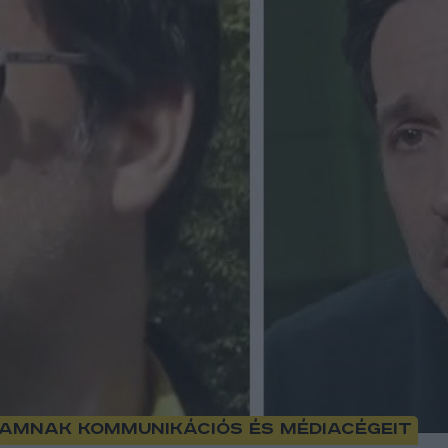
amnak kommunikációs és médiacégeit