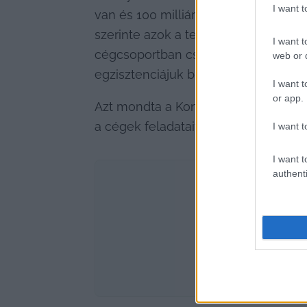
I want 
van és 100 milliárdos megrendelések
szerinte azok a tevékenységek, amit
I want t
cégcsoportban csaknem 500 ember dol
web or d
egzisztenciájuk biztosítva lenne.
I want t
or app.
Azt mondta a Kontrollnak, hogy a fel
a cégek feladatait beilleszteni az á
I want t
I want t
authenti