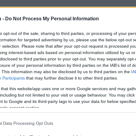
2
perc
u -
Do Not Process My Personal Information
to opt-out of the sale, sharing to third parties, or processing of your per
getett Balásy maga kereste meg a Kontrollt. Arra a
formation for targeted advertising by us, please use the below opt-out s
te volna-e ezt a lépést, azt mondta: „Nem tudom”. L
r selection. Please note that after your opt-out request is processed y
eing interest-based ads based on personal information utilized by us or
rszág egyik leggazdagabb embere lett. Ő maga keres
disclosed to third parties prior to your opt-out. You may separately opt-
losure of your personal information by third parties on the IAB’s list of
ezvényszervező cégeit, valamint a magántőkealapok
. This information may also be disclosed by us to third parties on the
IA
rint azért, mert a jelenlegi keretrendszerben nem t
Participants
that may further disclose it to other third parties.
 that this website/app uses one or more Google services and may gath
including but not limited to your visit or usage behaviour. You may click 
 to Google and its third-party tags to use your data for below specifi
ogle consent section.
l Data Processing Opt Outs