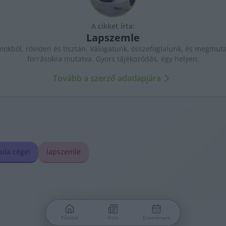
A cikket írta:
Lapszemle
kból, röviden és tisztán. Válogatunk, összefoglalunk, és megmutat
forrásokra mutatva. Gyors tájékozódás, egy helyen.
Tovább a szerző adatlapjára
ula cégei
lapszemle
Főoldal
Friss
Események