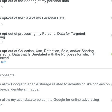
o opt-out of the Sharing of my personal data.
In
o opt-out of the Sale of my Personal Data.
In
to opt-out of processing my Personal Data for Targeted
ing.
In
o opt-out of Collection, Use, Retention, Sale, and/or Sharing
ersonal Data that Is Unrelated with the Purposes for which it
lected.
Out
 előzetes értesítés nélkül, de sem az alakuló, sem 
is kérdezték, úgy tűnik, az amerikai ingatlanok, a leb
consents
la marad tervei szerint.
o allow Google to enable storage related to advertising like cookies on
evice identifiers in apps.
gy közbeszerzéseken nyert szerződések alapján dol
o allow my user data to be sent to Google for online advertising
s.
tosabb becslések szerint 80 milliárd forintot érnek, 