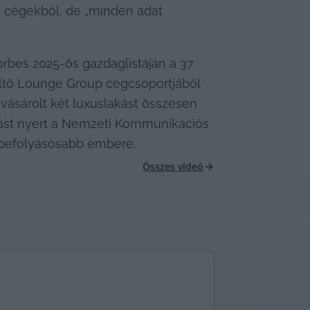
 cégekből, de „minden adat 
orbes 2025-ös gazdaglistáján a 37. 
ltő Lounge Group cégcsoportjából 
 vásárolt két luxuslakást összesen 
ízást nyert a Nemzeti Kommunikációs 
egbefolyásosabb embere.
Összes videó