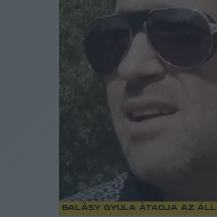
Balásy Gyula átadja az áll