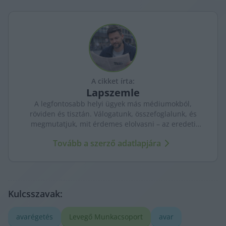
A cikket írta:
Lapszemle
A legfontosabb helyi ügyek más médiumokból,
röviden és tisztán. Válogatunk, összefoglalunk, és
megmutatjuk, mit érdemes elolvasni – az eredeti
forrásokra mutatva. Gyors tájékozódás, egy helyen.
Tovább a szerző adatlapjára
Kulcsszavak:
avarégetés
Levegő Munkacsoport
avar