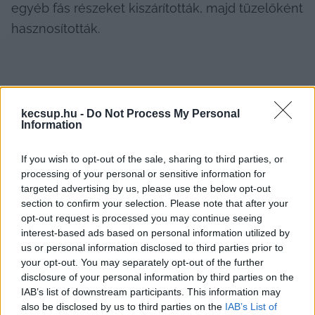
egyéb fás részeket kiszárították, majd tüzelőként 
hasznosították.
A lakosság életmódváltásával (városokba 
kecsup.hu -
Do Not Process My Personal
költözés, az önellátó gazdálkodás helyébe lépő 
Information
bolti vásárlás, a hobbikertek terjedése és a 
díszkert-kultúra megjelenése után a 
If you wish to opt-out of the sale, sharing to third parties, or
processing of your personal or sensitive information for
megmaradó levéltömeg rendezetlenségnek és 
targeted advertising by us, please use the below opt-out
elhanyagoltságnak számított a társadalom 
section to confirm your selection. Please note that after your
szemében) viszont ez a szemlélet alapvetően 
opt-out request is processed you may continue seeing
interest-based ads based on personal information utilized by
megváltozott, és szinte szükségszerűségként 
us or personal information disclosed to third parties prior to
fogalmazódott meg az avar elégetése.
your opt-out. You may separately opt-out of the further
disclosure of your personal information by third parties on the
IAB’s list of downstream participants. This information may
also be disclosed by us to third parties on the
IAB’s List of