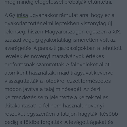
még mindig elégetéssel próbálják eltüntetni.
A G7 
írása
 ugyanakkor rámutat arra, hogy ez a 
gyakorlat történelmi léptékben viszonylag új 
jelenség, hiszen Magyarországon egészen a XIX. 
század végéig gyakorlatilag ismeretlen volt az 
avarégetés. A paraszti gazdaságokban a lehullott 
levelek és növényi maradványok értékes 
erőforrásnak számítottak. A faleveleket állati 
alomként használták, majd trágyával keverve 
visszajuttatták a földekre, ezzel természetes 
módon javítva a talaj minőségét. Az őszi 
kertrendezés sem jelentette a kertek teljes 
„kitakarítását”: a fel nem használt növényi 
részeket egyszerűen a talajon hagyták, később 
pedig a földbe forgatták. A levágott ágakat és 