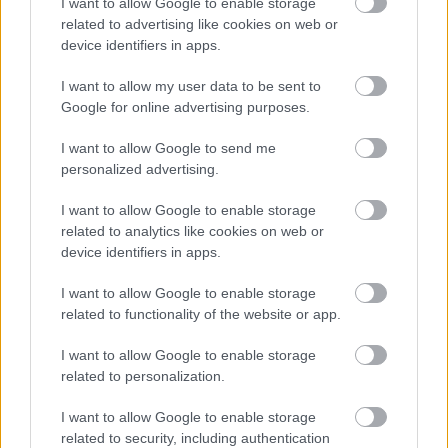
I want to allow Google to enable storage
avarégetés szabályozását. Így ma már a 
related to advertising like cookies on web or
települések saját rendeleteikben 
device identifiers in apps.
dönthetnek arról, engedélyezik-e ezt a 
I want to allow my user data to be sent to
gyakorlatot.
Google for online advertising purposes.
I want to allow Google to send me
Ennek következtében továbbra is számos 
personalized advertising.
olyan önkormányzat működik az országban, 
I want to allow Google to enable storage
amely rendeleti úton lehetővé teszi az 
related to analytics like cookies on web or
avarégetést, annak ellenére, hogy a 
device identifiers in apps.
keletkező füst közvetlenül veszélyezteti a 
I want to allow Google to enable storage
lakosság egészségét és rontja a levegő 
related to functionality of the website or app.
minőségét.
I want to allow Google to enable storage
related to personalization.
De szerencsére ma már egyre több 
I want to allow Google to enable storage
felelősségteljes településvezetői döntésre is 
related to security, including authentication