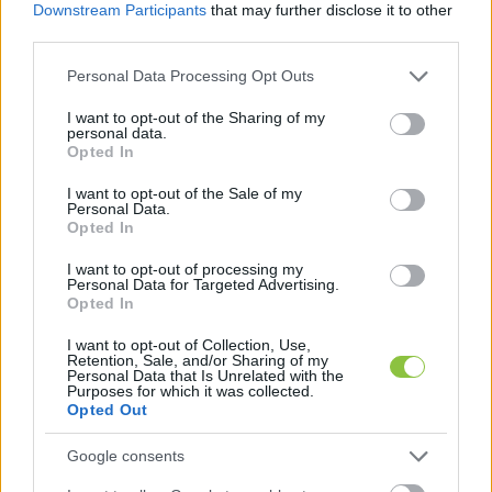
Downstream Participants
that may further disclose it to other
third parties.
Please note that this website/app uses one or more Google
Personal Data Processing Opt Outs
services and may gather and store information including but
Napjainkban az avar- és kerti hulladék égetését 
not limited to your visit or usage behaviour. You may click to
I want to opt-out of the Sharing of my
personal data.
Magyarországon több szinten szabályozzák:
grant or deny consent to Google and its third-party tags to
Opted In
use your data for below specified purposes in below Google
consent section.
I want to opt-out of the Sale of my
Personal Data.
A levegő védelméről szóló 306/2010-es 
Opted In
kormányrendelet alapvetően tiltja a 
I want to opt-out of processing my
Personal Data for Targeted Advertising.
hulladék nyílt téri égetését, ami a kerti 
Opted In
hulladékokra is vonatkozik, kivéve, ha más 
I want to opt-out of Collection, Use,
jogszabály ettől eltérően rendelkezik.
Retention, Sale, and/or Sharing of my
Personal Data that Is Unrelated with the
Purposes for which it was collected.
Opted Out
Ezt a kivételt teremti meg a 
környezetvédelmi törvény, amely 2021-től az 
Google consents
önkormányzatok hatáskörébe utalta az 