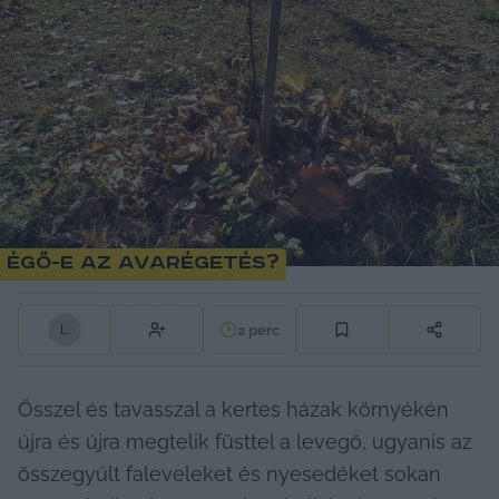
Égő-e az avarégetés?
2
perc
L
Ősszel és tavasszal a kertes házak környékén 
újra és újra megtelik füsttel a levegő, ugyanis az 
összegyűlt faleveleket és nyesedéket sokan 