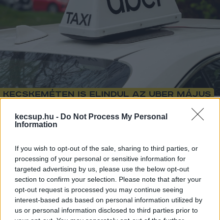
Kecskeméten is elindul az Uber május
végén
kecsup.hu -
Do Not Process My Personal
Information
1
perc
L
If you wish to opt-out of the sale, sharing to third parties, or
processing of your personal or sensitive information for
targeted advertising by us, please use the below opt-out
Az Uber adatai szerint az alkalmazás 
section to confirm your selection. Please note that after your
megnyitások alapján Kecskeméten egyértelmű 
opt-out request is processed you may continue seeing
érdeklődés mutatkozik a szolgáltatás iránt.
interest-based ads based on personal information utilized by
us or personal information disclosed to third parties prior to