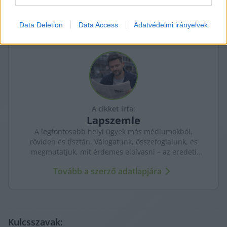
related to personalization.
I want to allow Google to enable storage
Data Deletion
Data Access
Adatvédelmi irányelvek
related to security, including authentication
functionality and fraud prevention, and other
user protection.
A cikket írta:
Lapszemle
A legfontosabb helyi ügyek más médiumokból,
röviden és tisztán. Válogatunk, összefoglalunk, és
megmutatjuk, mit érdemes elolvasni – az eredeti
forrásokra mutatva. Gyors tájékozódás, egy helyen.
Tovább a szerző adatlapjára
Kulcsszavak: