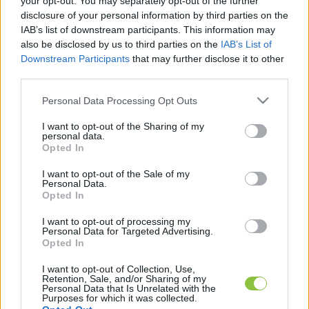
your opt-out. You may separately opt-out of the further
Budapest, Miskolc, Debrecen, Szeged és Pécs 
disclosure of your personal information by third parties on the
után május 28-tól egy újabb megyeközpontban, 
IAB’s list of downstream participants. This information may
Kecskeméten is elindul az Uber.
also be disclosed by us to third parties on the
IAB’s List of
Downstream Participants
that may further disclose it to other
third parties.
Please note that this website/app uses one or more Google
Personal Data Processing Opt Outs
A vállalat közleménye szerint döntésükben 
services and may gather and store information including but
not limited to your visit or usage behaviour. You may click to
I want to opt-out of the Sharing of my
fontos szerepet játszott, hogy 
„Kecskemét az 
personal data.
grant or deny consent to Google and its third-party tags to
ország egyik dinamikusan fejlődő gazdasági és 
Opted In
use your data for below specified purposes in below Google
ipari központja, ahol jelentős a napi ingázás és a 
consent section.
I want to opt-out of the Sale of my
Personal Data.
városon belüli mobilitási igény”
.
Opted In
I want to opt-out of processing my
Personal Data for Targeted Advertising.
Opted In
I want to opt-out of Collection, Use,
Retention, Sale, and/or Sharing of my
Personal Data that Is Unrelated with the
Purposes for which it was collected.