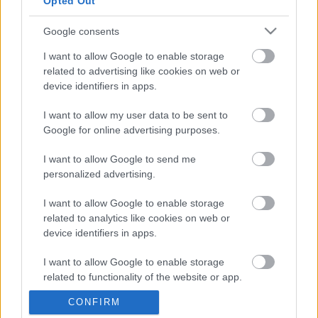
Opted Out
„A mostani terjeszkedés újabb fontos állomása az 
Uber magyarországi építkezésében. Célunk, hogy 
Google consents
fokozatosan minél több hazai városban jelen 
I want to allow Google to enable storage
legyünk, és olyan, könnyen
related to advertising like cookies on web or
használható szolgáltatást kínáljunk, amely 
device identifiers in apps.
egyszerűbbé és kényelmesebbé teszi a városi
I want to allow my user data to be sent to
közlekedést. A magyarországi jelenlétünk további 
Google for online advertising purposes.
bővítése is tervben van, szeretnénk egyre
I want to allow Google to send me
több felhasználó számára egyszerűbbé és 
personalized advertising.
kényelmesebbé tenni az utazást”
 – közölte Kardos 
I want to allow Google to enable storage
Eszter, az Uber magyarországi vezetője.
related to analytics like cookies on web or
device identifiers in apps.
Az Uber kecskeméti partnere a Taxi Plusz 2006 
Kft. lesz.
I want to allow Google to enable storage
related to functionality of the website or app.
K
ECSUP SHORTS
Összes videó
CONFIRM
I want to allow Google to enable storage