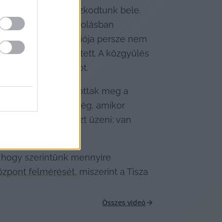
én kétkézzel kapaszkodtunk bele. 
ntosságát, a felsorolásban 
s a Szövetség frakciója persze nem 
litikusokat emlegetett. A közgyűlés 
ására tett javaslatot.
örtök 15 órakor tartottak meg a 
ilyen erős a közösség, amikor 
zös jelenlét mind azt üzeni: van 
 hogy szerintünk mennyire 
özpont felmérését
, miszerint a Tisza 
Összes videó