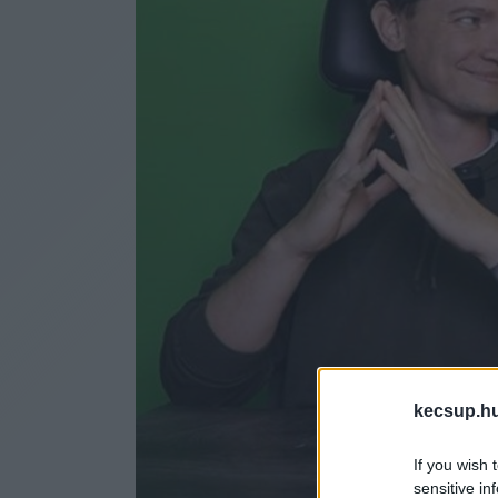
kecsup.h
If you wish 
sensitive in