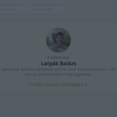
A cikket írta:
Latyák
Balázs
: gazdaság, politika, adatalapú sztorik. Nem a szavak embere – de a
hoz új nézőpontokat a helyi ügyekhez.
Tovább a szerző adatlapjára