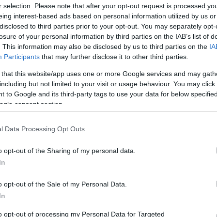
r selection. Please note that after your opt-out request is processed y
színház a kecskeméti közgyűlésen (is)
eing interest-based ads based on personal information utilized by us or
disclosed to third parties prior to your opt-out. You may separately opt-
losure of your personal information by third parties on the IAB’s list of
2
perc
. This information may also be disclosed by us to third parties on the
IA
Participants
that may further disclose it to other third parties.
már a szombatot tapossuk. Ám hogy igazán frissek leg
 that this website/app uses one or more Google services and may gath
including but not limited to your visit or usage behaviour. You may click 
ínálta számunkra a jobbnál jobb témákat. Lássuk is ő
 to Google and its third-party tags to use your data for below specifi
ogle consent section.
ló és gondolatébresztő gondolatainkat (szóismétlés, t
etősen érdekes fordulatot vett a 
kecskeméti egyete
l Data Processing Opt Outs
n. Boross Ildikó NJEA kuratóriumi elnök után ugyanis
tolcsy György volt MNB elnök felelősségét az ügyben.
o opt-out of the Sharing of my personal data.
In
ság is volt benne” – fogalmazott Matolcsy kapcsán, a
ár ő is, hogy egyet tud érteni azzal, hogy Matolcsy biz
o opt-out of the Sale of my Personal Data.
selője, Kopping Rita nem is volt rest megjegyezni, h
In
zel a Matolcsy dologgal, aki viszont eddig szent és 
to opt-out of processing my Personal Data for Targeted