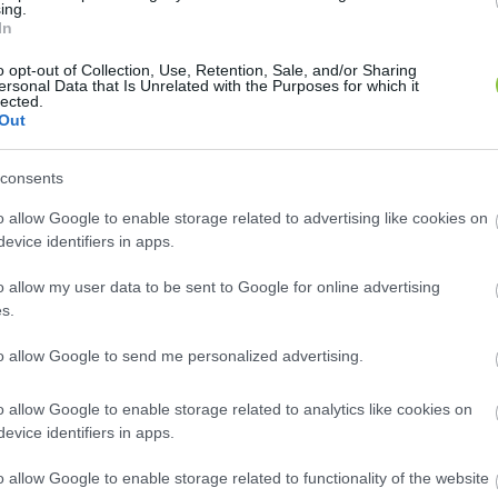
ing.
In
o opt-out of Collection, Use, Retention, Sale, and/or Sharing
ersonal Data that Is Unrelated with the Purposes for which it
lected.
Out
consents
o allow Google to enable storage related to advertising like cookies on
evice identifiers in apps.
o allow my user data to be sent to Google for online advertising
s.
to allow Google to send me personalized advertising.
o allow Google to enable storage related to analytics like cookies on
evice identifiers in apps.
o allow Google to enable storage related to functionality of the website
 alakult ki Király József (Szövetség a Hírös Városért 