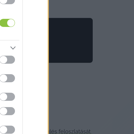
Egyesület) a 
közgyűlés feloszlatását 