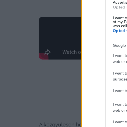
Advertis
Opted 
I want t
of my P
was col
Opted 
Google 
I want t
web or d
I want t
purpose
I want 
I want t
web or d
I want t
A közgyűlésen hosszú politikai csörte