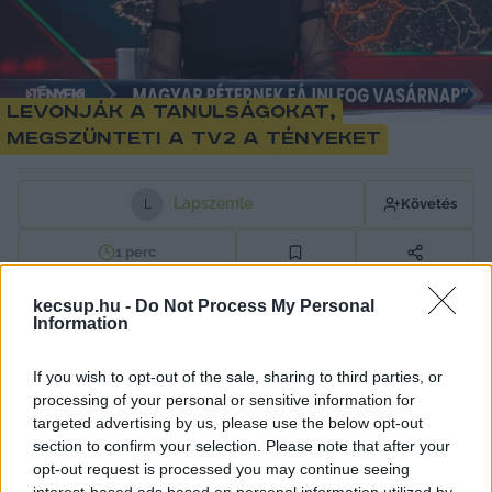
Levonják a tanulságokat,
megszünteti a TV2 a Tényeket
Lapszemle
Követés
L
1
perc
kecsup.hu -
Do Not Process My Personal
Information
A 444-nek megerősítette Vaszily Miklós, a TV2 
elnök-vezérigazgatója, hogy vége a Tényeknek. 
If you wish to opt-out of the sale, sharing to third parties, or
Azt nem árulta el, hogy pontosan mikor lesz az 
processing of your personal or sensitive information for
targeted advertising by us, please use the below opt-out
utolsó adás, de a döntés megszületett. 
section to confirm your selection. Please note that after your
Lapszemle.
opt-out request is processed you may continue seeing
interest-based ads based on personal information utilized by