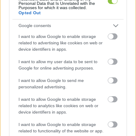
megkeresésére azt válaszolta, hogy 
„jelenleg is 
Personal Data that Is Unrelated with the
Purposes for which it was collected.
zajlik az infotainment műsorok megújítása, amelyre 
Opted Out
elsősorban a Tények brand eróziója miatt van 
Google consents
szükség”
. Vaszily Miklósnak az a célja, hogy 
„az 
I want to allow Google to enable storage
újonnan induló brandekkel, a tanulságok levonását 
related to advertising like cookies on web or
követően, a TV2 az elvárt szakmai sztenderdeknek 
device identifiers in apps.
megfelelő hírszolgáltatást nyújtson”.
I want to allow my user data to be sent to
Google for online advertising purposes.
I want to allow Google to send me
personalized advertising.
I want to allow Google to enable storage
related to analytics like cookies on web or
Magyar Péter
 egy banános fotóval búcsúzott a 
device identifiers in apps.
Facebookon a Tényektől, amelyet „a magyar 
I want to allow Google to enable storage
média valaha volt leghitványabb műsorának” és 
related to functionality of the website or app.