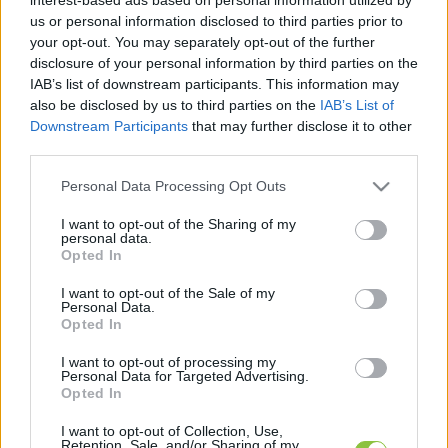
A
 444 cikke szerint
 Vaszily a hét elején rendezett 
us or personal information disclosed to third parties prior to
your opt-out. You may separately opt-out of the further
Media Hungary-n már beszélt arról, hogy 
disclosure of your personal information by third parties on the
teljesen átszervezik a csatorna struktúráját és 
IAB’s list of downstream participants. This information may
működését, és konszolidációra is szükség lesz. 
also be disclosed by us to third parties on the
IAB’s List of
Downstream Participants
that may further disclose it to other
Az utóbbi sem meglepő, mivel a tavaly 2 
third parties.
milliárdos profitot termelő társaság csak az 
Please note that this website/app uses one or more Google
Personal Data Processing Opt Outs
évente több mint 4,6 milliárd forint állami 
services and may gather and store information including but
hirdetéssel maradt felszínen – annak pedig 
not limited to your visit or usage behaviour. You may click to
I want to opt-out of the Sharing of my
personal data.
grant or deny consent to Google and its third-party tags to
hamarosan búcsút inthetnek. Emiatt 
Opted In
use your data for below specified purposes in below Google
elbocsátásokra is szükség lesz, és az piaci hírek 
consent section.
I want to opt-out of the Sale of my
szerint akár az állomány 15-20 százalékát is 
Personal Data.
Opted In
érintheti – értesült a 444.
I want to opt-out of processing my
Personal Data for Targeted Advertising.
Opted In
A TV2 elnök-vezérigazgatója a 444 
I want to opt-out of Collection, Use,
Retention, Sale, and/or Sharing of my