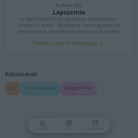
A cikket írta:
Lapszemle
A legfontosabb helyi ügyek más médiumokból,
röviden és tisztán. Válogatunk, összefoglalunk, és
megmutatjuk, mit érdemes elolvasni – az eredeti
forrásokra mutatva. Gyors tájékozódás, egy helyen.
Tovább a szerző adatlapjára
Kulcsszavak:
EU
uniós források
Magyar Péter
Főoldal
Friss
Események