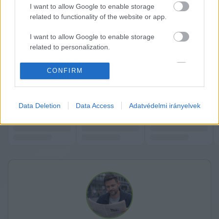
I want to allow Google to enable storage
Jelenleg három európai uniós tagállam nem 
related to functionality of the website or app.
vesz részt az Európai Ügyészség (EPPO) 
I want to allow Google to enable storage
munkájában: Magyarország, Dánia és Írország.  
related to personalization.
A telejs cikk elolvasható az
 Euronews oldalán
.
I want to allow Google to enable storage
CONFIRM
related to security, including authentication
functionality and fraud prevention, and other
K
ECSUP SHORTS
user protection.
Összes videó
Data Deletion
Data Access
Adatvédelmi irányelvek