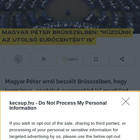
Magyar Péter Brüsszelben: "Küzdünk
az utolsó eurócentért is"
1
perc
L
Magyar Péter arról beszélt Brüsszelben, hogy 
kormánya „az utolsó eurocentért is” megküzd 
azért, hogy Magyarország hozzájusson a 
kecsup.hu -
Do Not Process My Personal
korábban befagyasztott uniós forrásokhoz. A 
Information
Tisza Párt vezetője az Európai Bizottság és más 
If you wish to opt-out of the sale, sharing to third parties, or
uniós vezetők képviselőivel tárgyalt 
processing of your personal or sensitive information for
Brüsszelben, ahol a jogállamisági és korrupciós 
targeted advertising by us, please use the below opt-out