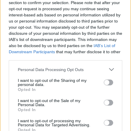
section to confirm your selection. Please note that after your
viták miatt zárolt támogatások felszabadítása 
opt-out request is processed you may continue seeing
volt a központi téma - 
írja 
az Euronews. 
interest-based ads based on personal information utilized by
Lapszemle.
us or personal information disclosed to third parties prior to
your opt-out. You may separately opt-out of the further
disclosure of your personal information by third parties on the
A lap emlékeztet: az Európai Bizottság mintegy 
IAB’s list of downstream participants. This information may
17 milliárd eurónyi magyar uniós pénzt tart 
also be disclosed by us to third parties on the
IAB’s List of
vissza, amelyeket még az Orbán-kormány idején 
Downstream Participants
that may further disclose it to other
third parties.
függesztettek fel. Magyar Péter szerint a források 
Please note that this website/app uses one or more Google
hazahozása gazdasági és társadalmi 
Personal Data Processing Opt Outs
services and may gather and store information including but
szempontból is kulcskérdés, ezért intenzív 
not limited to your visit or usage behaviour. You may click to
I want to opt-out of the Sharing of my
personal data.
tárgyalásokat folytatnak Brüsszellel. 
grant or deny consent to Google and its third-party tags to
Opted In
use your data for below specified purposes in below Google
consent section.
I want to opt-out of the Sale of my
Personal Data.
Opted In
A kormányfő várhatóan azt is szeretné tisztázni 
I want to opt-out of processing my
Von der Leyennel, miként lehet rendezni az 
Personal Data for Targeted Advertising.
Opted In
Erasmus+ körüli vitát. A konfliktus következtében 