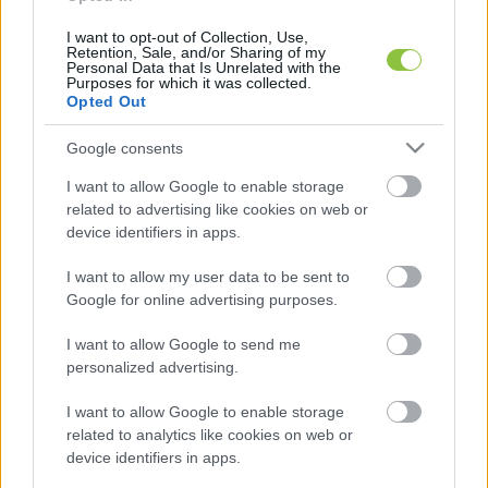
magyar diákok ezrei szorultak ki a külföldi 
I want to opt-out of Collection, Use,
Retention, Sale, and/or Sharing of my
csereprogramokból, miután az egyetemeket 
Personal Data that Is Unrelated with the
Purposes for which it was collected.
magánalapítványokba szervezték ki. 
Opted Out
Google consents
I want to allow Google to enable storage
related to advertising like cookies on web or
device identifiers in apps.
I want to allow my user data to be sent to
Magyar Péter arról is beszélt, hogy rövidesen 
Google for online advertising purposes.
benyújtja Ursula von der Leyennek, az Európai 
I want to allow Google to send me
Bizottság elnökének és António Costának, az 
personalized advertising.
Európai Tanács elnökének Magyarország 
I want to allow Google to enable storage
csatlakozási szándékát az Európai 
related to analytics like cookies on web or
Ügyészséghez (EPPO) – a csatlakozás része a 
device identifiers in apps.
Tisza-kormány korrupcióellenes küzdelmének. 