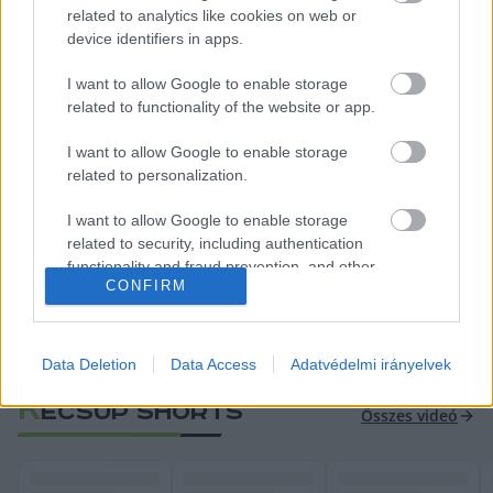
related to analytics like cookies on web or
device identifiers in apps.
I want to allow Google to enable storage
related to functionality of the website or app.
„
Nyilvánvaló, hogy az utolsó találkozásunk óta 
I want to allow Google to enable storage
megérkezett a maffiafőnöktől az ukáz, hogy 
related to personalization.
maradnia kell
” – szögezi le bejegyzésében.
I want to allow Google to enable storage
related to security, including authentication
Magyar Péter ismételten felszólította Sulyok 
functionality and fraud prevention, and other
Tamást a lemondásra, kihangsúlyozva, hogy 
CONFIRM
user protection.
szükség esetén akár Alaptörvény-módosítással 
is kezdeményezhetik az államfő eltávolítását – 
Data Deletion
Data Access
Adatvédelmi irányelvek
írja
 a 24.hu.
K
ECSUP SHORTS
Összes videó