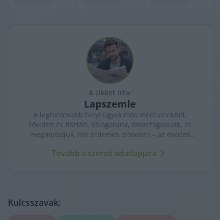
A cikket írta:
Lapszemle
A legfontosabb helyi ügyek más médiumokból,
röviden és tisztán. Válogatunk, összefoglalunk, és
megmutatjuk, mit érdemes elolvasni – az eredeti
forrásokra mutatva. Gyors tájékozódás, egy helyen.
Tovább a szerző adatlapjára
Kulcsszavak: