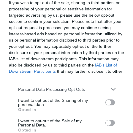
is
 – olvashatjuk a 24.hu 
cikkében
. Lapszemle.
If you wish to opt-out of the sale, sharing to third parties, or
processing of your personal or sensitive information for
„
Orbán Viktor báb köztársasági elnöke ma interjút 
targeted advertising by us, please use the below opt-out
section to confirm your selection. Please note that after your
adott a maffia propagandalapjának (Index – a 
opt-out request is processed you may continue seeing
szerk.), amely lapról a bíróságok kimondták, hogy 
interest-based ads based on personal information utilized by
végig hazudott a kampányban a magyar 
us or personal information disclosed to third parties prior to
your opt-out. You may separately opt-out of the further
embereknek. Sulyok Tamás a dicstelen két éves 
disclosure of your personal information by third parties on the
elnöki ciklusa során megbukott az emberi, jogi és a 
IAB’s list of downstream participants. This information may
also be disclosed by us to third parties on the
IAB’s List of
politikai alkalmassági vizsgán is. Az első percről 
Downstream Participants
that may further disclose it to other
nyilvánvaló, hogy Orbán Viktornak olyan 
third parties.
köztársasági elnökre volt szüksége, akinek a 
Please note that this website/app uses one or more Google
Personal Data Processing Opt Outs
fontossági sorrendjében első helyen a Fideszhez 
services and may gather and store information including but
való lojalitás, az utolsó helyen pedig az 
not limited to your visit or usage behaviour. You may click to
I want to opt-out of the Sharing of my
personal data.
grant or deny consent to Google and its third-party tags to
alkotmányosság védelme és a nemzet egysége áll. 
Opted In
use your data for below specified purposes in below Google
Ezért esett a választása Sulyok Tamásra
” – írja 
consent section.
I want to opt-out of the Sale of my
Personal Data.
közösségi oldalán a néhány napja hivatalába 
Opted In