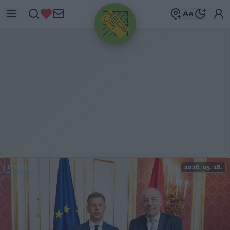
HIRDETÉS
ITTHON
2026. 05. 18.