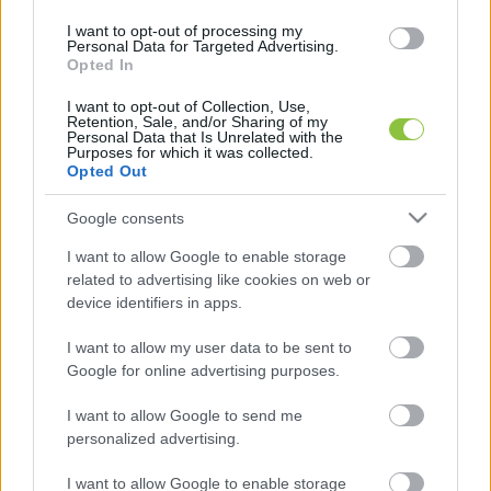
lépett új kormányfő,
I want to opt-out of processing my
Personal Data for Targeted Advertising.
Opted In
I want to opt-out of Collection, Use,
Magyar Péter
 azt is állította, hogy 
Sulyok Tamás
Retention, Sale, and/or Sharing of my
Personal Data that Is Unrelated with the
az interjúban pontatlanul idézte fel a kettőjük 
Purposes for which it was collected.
Opted Out
között zajló négyszemközti egyeztetéseket. 
Elmondása szerint első találkozójuk alkalmával 
Google consents
az államfő nem utasította vissza egyértelműen a 
I want to allow Google to enable storage
lemondás lehetőségét, hanem annak 
related to advertising like cookies on web or
megfontolásáról beszélt. A második 
device identifiers in apps.
megbeszélésen pedig – Magyar állítása szerint – 
I want to allow my user data to be sent to
Sulyok Tamás arról érdeklődött, megfelelő 
Google for online advertising purposes.
lenne-e, ha az igazságügyi miniszterrel 
I want to allow Google to send me
egyeztetné a lemondás részleteit.
personalized advertising.
I want to allow Google to enable storage