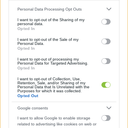
munkahely megőrzése érdekében”. De nem 
Please note that this website/app uses one or more Google
értek el eredményt. Ebben nyilvánvalóan 
Personal Data Processing Opt Outs
services and may gather and store information including but
szerepet játszik a Győr-Szol jelenlegi helyzete, 
not limited to your visit or usage behaviour. You may click to
I want to opt-out of the Sharing of my
personal data.
az az „1,7 milliárdos lakásalap-botrány” ami miatt 
grant or deny consent to Google and its third-party tags to
Opted In
use your data for below specified purposes in below Google
néhány napja az elnök-vezérigazgató is 
consent section.
I want to opt-out of the Sale of my
lemondott a posztjáról – olvasható a 
Telex 
Personal Data.
Opted In
cikkében
.
I want to opt-out of processing my
Personal Data for Targeted Advertising.
Opted In
I want to opt-out of Collection, Use,
Retention, Sale, and/or Sharing of my
Personal Data that Is Unrelated with the
Purposes for which it was collected.
Opted Out
Azzal, hogy a teljes portfóliót felszámolják, 
Google consents
csaknem félszáz munkatárs állása is megszűnik. 
A Telex szerint a városi médiaközpont sorsa azzal 
I want to allow Google to enable storage
related to advertising like cookies on web or
és akkor pecsételődött meg, amikor a Fidesz 