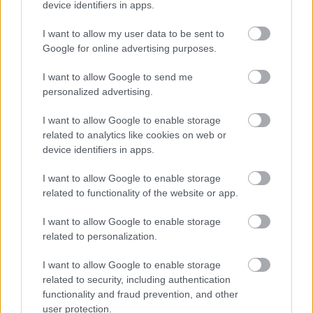
device identifiers in apps.
elbukta a választásokat, a médiumot a párt addig 
I want to allow my user data to be sent to
szinte a sajátjaként kezelte. A városvezetés, élén 
Google for online advertising purposes.
Pintér Bence polgármesterrel számos 
alkalommal kritizálta a nyilvánvaló 
I want to allow Google to send me
personalized advertising.
egyoldalúsága miatt, a Győrplusz név helyett 
Fideszplusz kifejezést használva.
I want to allow Google to enable storage
related to analytics like cookies on web or
„Ahogy sok más ügyben, e tekintetben is Győrből 
device identifiers in apps.
indul Magyarország jobb irányba fordulása: 
I want to allow Google to enable storage
Győrben zár be először a propagandává silányított 
related to functionality of the website or app.
közmédia. A zárásnak sajnos az az oka, hogy a cég 
I want to allow Google to enable storage
gyakorlatilag fizetésképtelenné vált, kifutottak a 
related to personalization.
győriek pénzéből. A napokban nyilvánossá vált 
I want to allow Google to enable storage
2025. évi gazdasági beszámoló szerint csak 2025-
related to security, including authentication
ben 335 millió forint kölcsönt kapott a 
functionality and fraud prevention, and other
user protection.
propagandagép a Győr-Szoltól, az önkormányzati 