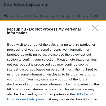
be a Telex. Lapszemle.
Hetek óta téma a városban, hogy mi lesz a Győr 
Plusz sorsa, a kérdés igazából az volt, hogy a 
weboldalt megtartják-e. A többi médium sorsa 
kecsup.hu -
Do Not Process My Personal
Information
eldőlni látszott, a hetilapé el is dőlt, múlt 
pénteken ugyanis az utolsó lapszámukban 
If you wish to opt-out of the sale, sharing to third parties, or
elbúcsúztak az olvasóiktól.
processing of your personal or sensitive information for
targeted advertising by us, please use the below opt-out
section to confirm your selection. Please note that after your
opt-out request is processed you may continue seeing
interest-based ads based on personal information utilized by
A Győr+ online felületén olvasható közlemény 
us or personal information disclosed to third parties prior to
szerint „az elmúlt hetekben a Győr Plusz Média 
your opt-out. You may separately opt-out of the further
disclosure of your personal information by third parties on the
Zrt. vezetősége számos egyeztetést végzett 
IAB’s list of downstream participants. This information may
annak érdekében, hogy a médiacég tovább 
also be disclosed by us to third parties on the
IAB’s List of
működhessen, elsősorban a több, mint negyven 
Downstream Participants
that may further disclose it to other
third parties.