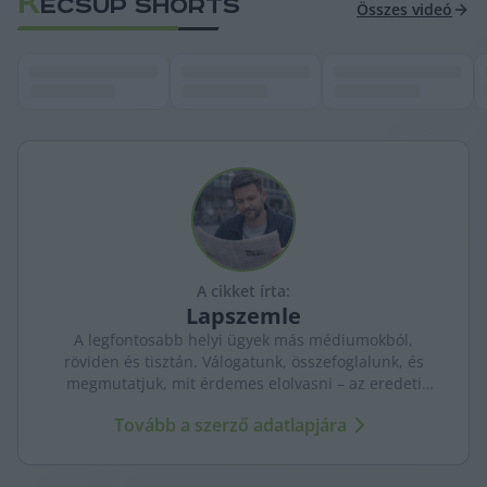
K
ECSUP SHORTS
Összes videó
A cikket írta:
Lapszemle
A legfontosabb helyi ügyek más médiumokból,
röviden és tisztán. Válogatunk, összefoglalunk, és
megmutatjuk, mit érdemes elolvasni – az eredeti
forrásokra mutatva. Gyors tájékozódás, egy helyen.
Tovább a szerző adatlapjára