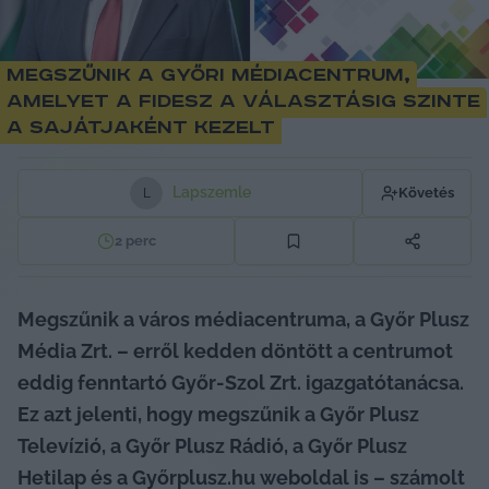
Megszűnik a győri médiacentrum,
amelyet a Fidesz a választásig szinte
a sajátjaként kezelt
Lapszemle
Követés
L
2
perc
Megszűnik a város médiacentruma, a Győr Plusz 
Média Zrt. – erről kedden döntött a centrumot 
eddig fenntartó Győr-Szol Zrt. igazgatótanácsa. 
Ez azt jelenti, hogy megszűnik a Győr Plusz 
Televízió, a Győr Plusz Rádió, a Győr Plusz 
Hetilap és a Győrplusz.hu weboldal is – számolt 