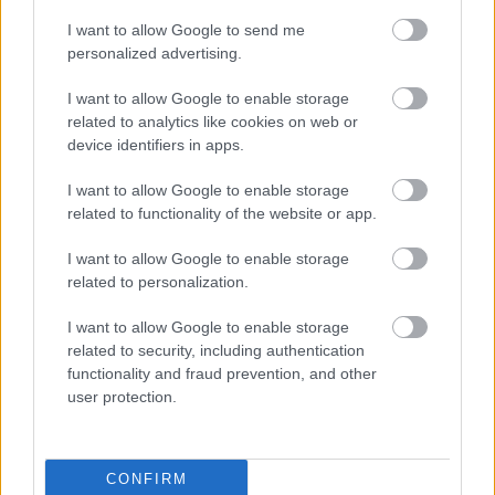
a Közlekedési és Beruházási Minisztérium 
I want to allow Google to send me
államtitkárai: Barna Zsolt, Tárkányi Zsolt és 
personalized advertising.
Szemerey Samu
I want to allow Google to enable storage
related to analytics like cookies on web or
a Külügyminisztérium államtitkárai: Breuer 
device identifiers in apps.
Klára, Mészáros Krisztián és Velkey György 
I want to allow Google to enable storage
László
related to functionality of the website or app.
I want to allow Google to enable storage
a Miniszterelnökség államtitkárai: dr. Bíró-
related to personalization.
Nagy András, 
Csontos Bence
, Kustánczi 
I want to allow Google to enable storage
Norbert Rudolf és Nagy Zsófia Anna
related to security, including authentication
functionality and fraud prevention, and other
user protection.
az Oktatási és Gyermekügyi Minisztérium 
államtitkárai: dr. Katz Sándor, Kapronczai 
Balázs, Kereki Judit, Kókayné Lányi Marietta 
CONFIRM