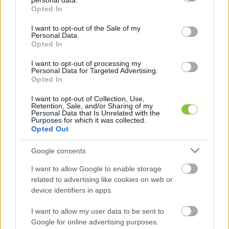
personal data.
grant or deny consent to Google and its third-party tags to
Opted In
Ágnes, Kertész-Káldosi Zsuzsanna Ágnes és 
use your data for below specified purposes in below Google
consent section.
I want to opt-out of the Sale of my
Kőrösi Levente
Personal Data.
Opted In
a Gazdasági és Energetikai Minisztérium 
I want to opt-out of processing my
Personal Data for Targeted Advertising.
államtitkárai: dr. Fábián Ágnes Margit, 
Opted In
Porcher Áron Somerville, Tótth András és dr. 
I want to opt-out of Collection, Use,
Zolnay Judit
Retention, Sale, and/or Sharing of my
Personal Data that Is Unrelated with the
Purposes for which it was collected.
Opted Out
a Honvédelmi Minisztérium államtitkárai: 
Kürtös László Antal, dr. Sándor Zsolt és Varga 
Google consents
Attila
I want to allow Google to enable storage
related to advertising like cookies on web or
device identifiers in apps.
az Igazságügyi Minisztérium államtitkára: dr. 
Bódis Péter
I want to allow my user data to be sent to
Google for online advertising purposes.