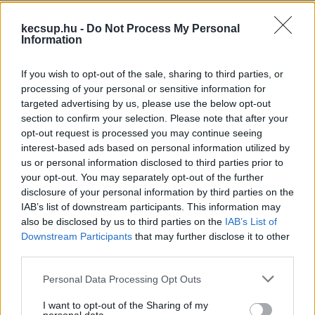
az Agrár- és Élelmiszergazdasági 
kecsup.hu -
Do Not Process My Personal
Information
Minisztérium államtitkárai: dr. Árvay Nikolett, 
dr. Búza László, dr. Jobbágy Krisztina és 
If you wish to opt-out of the sale, sharing to third parties, or
processing of your personal or sensitive information for
Molnár János István
targeted advertising by us, please use the below opt-out
section to confirm your selection. Please note that after your
a Belügyminisztérium államtitkárai: Halmai 
opt-out request is processed you may continue seeing
interest-based ads based on personal information utilized by
Ferenc Tibor, Kálnoki-Kis Attila és dr. Tóth 
us or personal information disclosed to third parties prior to
Gábor
your opt-out. You may separately opt-out of the further
disclosure of your personal information by third parties on the
IAB’s list of downstream participants. This information may
az Egészségügyi Minisztérium államtitkárai: 
also be disclosed by us to third parties on the
IAB’s List of
dr. Buga László, dr. Porpáczy Krisztina, dr. 
Downstream Participants
that may further disclose it to other
third parties.
Svéd Tamás és dr. Vokó Zoltán
Please note that this website/app uses one or more Google
Personal Data Processing Opt Outs
services and may gather and store information including but
az Élő Környezetért Felelős Minisztérium 
not limited to your visit or usage behaviour. You may click to
I want to opt-out of the Sharing of my
államtitkárai: dr. Bögi Viktória, Kelemen 