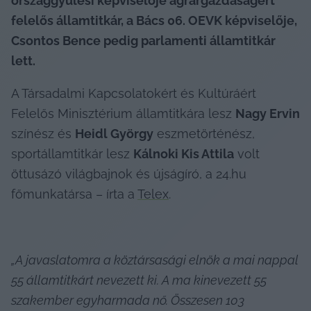
országgyűlési képviselője agrárgazdaságért 
felelős államtitkár, a Bács 06. OEVK képviselője, 
Csontos Bence pedig parlamenti államtitkár 
lett.
A Társadalmi Kapcsolatokért és Kultúráért 
Felelős Minisztérium államtitkára lesz 
Nagy Ervin
színész és 
Heidl György
 eszmetörténész, 
sportállamtitkár lesz 
Kálnoki Kis Attila
 volt 
öttusázó világbajnok és újságíró, a 24.hu 
főmunkatársa – írta a 
Telex
.
„A javaslatomra a köztársasági elnök a mai nappal 
55 államtitkárt nevezett ki. A ma kinevezett 55 
szakember egyharmada nő. Összesen 103 