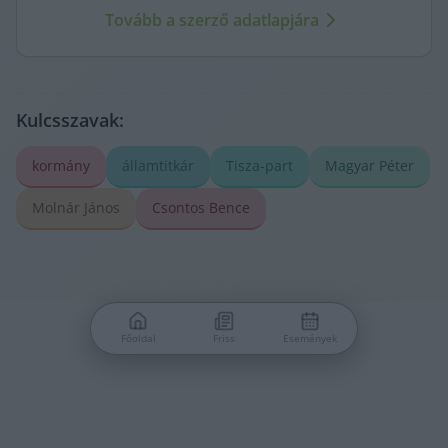
forrásokra mutatva. Gyors tájékozódás, egy helyen.
Tovább a szerző adatlapjára
Kulcsszavak:
kormány
államtitkár
Tisza-part
Magyar Péter
Molnár János
Csontos Bence
Főoldal
Friss
Események