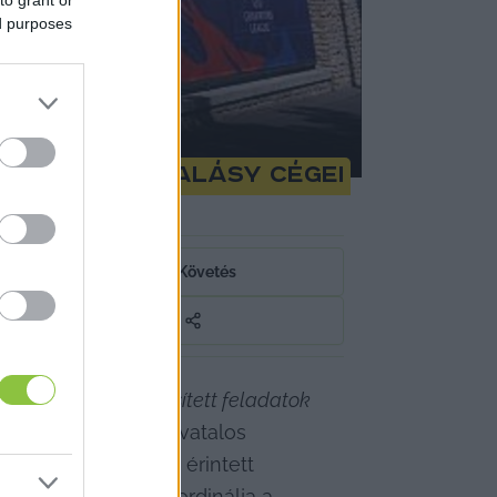
ed purposes
a fideszes Balásy cégei
Követés
ződésszerűen teljesített feladatok 
asható a kormány hivatalos 
ű rendezvényekben érintett 
gyminisztérium koordinálja a 