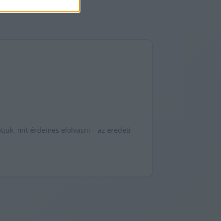
juk, mit érdemes elolvasni – az eredeti