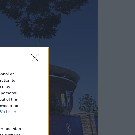
sonal or
ection to
ou may
 personal
out of the
 downstream
B’s List of
er and store
to grant or