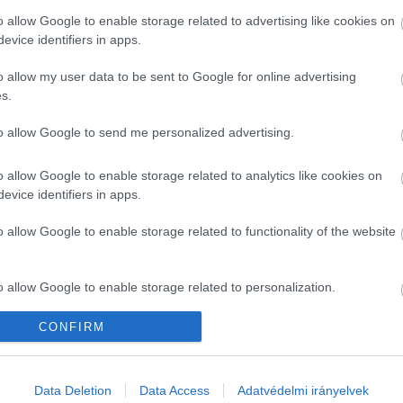
o allow Google to enable storage related to advertising like cookies on
erződésszerűen teljesített szolgáltatások fedezetét.
evice identifiers in apps.
o allow my user data to be sent to Google for online advertising
s.
esz közeli Balásy Gyula érdekeltségébe tartozó Lou
to allow Google to send me personalized advertising.
ztása érinti a május 30-ai budapesti UEFA Bajnoko
Lounge-nak mintegy 300 millió forintot kellene azonn
o allow Google to enable storage related to analytics like cookies on
ette.
evice identifiers in apps.
o allow Google to enable storage related to functionality of the website
ions, a Lounge Event és a New Land Media 2018 ót
iniszterelnöki Kabinetiroda szinte valamennyi ten
o allow Google to enable storage related to personalization.
dot
 vett ki Balásy, akinek a vagyonát a tavaly máj
ny 79 milliárd forintra becsülte – emlékeztet a 444.
CONFIRM
o allow Google to enable storage related to security, including
cation functionality and fraud prevention, and other user protection.
Data Deletion
Data Access
Adatvédelmi irányelvek