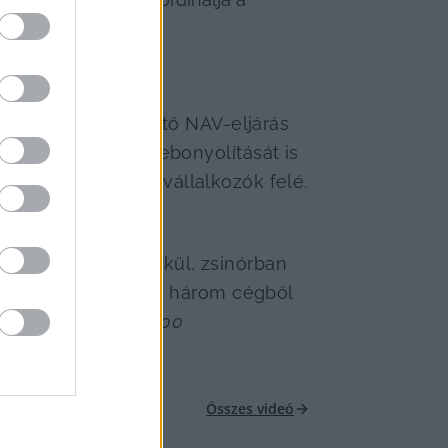
nge csoportot érintő NAV-eljárás 
k Ligája döntő lebonyolítását is 
al kifizetnie az alvállalkozók felé. 
a vetélytárs nélkül, zsinórban 
derét. Csak ebből a három cégből 
usban megjelent 
A 100 
hu.  
Összes videó