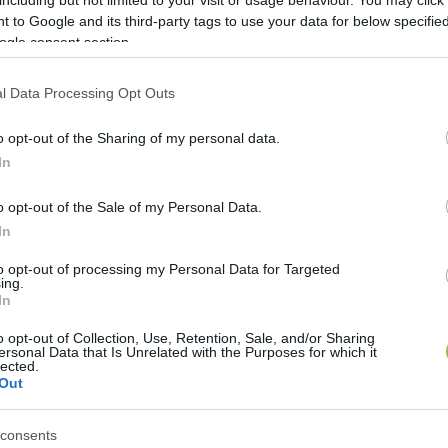
 to Google and its third-party tags to use your data for below specifi
ogle consent section.
l Data Processing Opt Outs
o opt-out of the Sharing of my personal data.
pesti BL döntő rendezése, miután 
In
ak alvállalkozóknak
o opt-out of the Sale of my Personal Data.
In
Lapszemle
L
to opt-out of processing my Personal Data for Targeted
ing.
In
o opt-out of Collection, Use, Retention, Sale, and/or Sharing
ersonal Data that Is Unrelated with the Purposes for which it
unge Event minden érintett alvállalkozóját, hogy a szer
lected.
Out
k Ligája döntőjének szervezésével kapcsolatban
” – olv
ány célja, hogy a folyamatban lévő állami jelentőség
consents
at, és ennek érdekében a Miniszterelnökség és a Belü