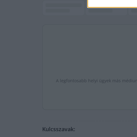
A legfontosabb helyi ügyek más médiumo
Kulcsszavak: