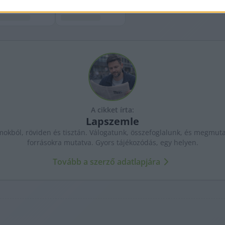
A cikket írta:
Lapszemle
kból, röviden és tisztán. Válogatunk, összefoglalunk, és megmutat
forrásokra mutatva. Gyors tájékozódás, egy helyen.
Tovább a szerző adatlapjára