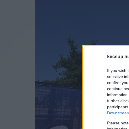
kecsup.h
If you wish 
sensitive in
confirm you
continue se
information 
further disc
participants
Downstream 
Please note
information 