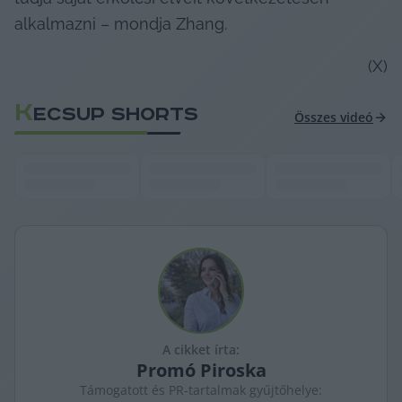
alkalmazni – mondja Zhang.
(X)
K
ECSUP SHORTS
Összes videó
A cikket írta:
Promó
Piroska
Támogatott és PR-tartalmak gyűjtőhelye: