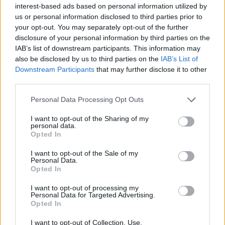
későbbi erkölcsi megítélés során a 
interest-based ads based on personal information utilized by
us or personal information disclosed to third parties prior to
becsületesség és az előny között mérlegeltek.
your opt-out. You may separately opt-out of the further
disclosure of your personal information by third parties on the
Különösen feltűnő volt egy terület: a 
IAB’s list of downstream participants. This information may
ventromediális prefrontális kéreg, röviden 
also be disclosed by us to third parties on the
IAB’s List of
Downstream Participants
that may further disclose it to other
vmPFC. Ez egy olyan terület az agy elülső 
third parties.
részében, közvetlenül a homlok mögött. Fontos 
Please note that this website/app uses one or more Google
szerepet játszik az érzések feldolgozásában és 
Personal Data Processing Opt Outs
services and may gather and store information including but
az értékelésben, valamint abban a kérdésben, 
not limited to your visit or usage behaviour. You may click to
I want to opt-out of the Sharing of my
personal data.
hogyan viszonyulnak az emberek erkölcsi 
grant or deny consent to Google and its third-party tags to
Opted In
use your data for below specified purposes in below Google
helyzetekhez.
consent section.
I want to opt-out of the Sale of my
Personal Data.
Opted In
HIRDETÉS
I want to opt-out of processing my
Personal Data for Targeted Advertising.
Opted In
I want to opt-out of Collection, Use,