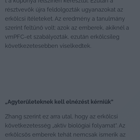
t a koponya felszínén keresztül. Ezután a 
résztvevők újra feldolgozták ugyanazokat az 
erkölcsi ítéleteket. Az eredmény a tanulmány 
szerint feltűnő volt: azok az emberek, akiknél a 
vmPFC-et szabályozták, ezután erkölcsileg 
következetesebben viselkedtek.
„Agyterületeknek kell elnézést kérniük”
Zhang szerint ez arra utal, hogy az erkölcsi 
következetesség „aktív biológiai folyamat”. Az 
erkölcsös emberek tehát nemcsak ismerik az 