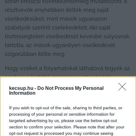
során erkölcsi következetlenség mutatkozott: a 
résztvevők enyhébben ítélték meg saját 
viselkedésüket, mint mások ugyanazon 
szabályok szerinti cselekedeteit. Aki saját 
tisztességtelen viselkedését kevésbé súlyosnak 
tartotta, az mások ugyanilyen viselkedését 
szigorúbban ítélte meg.
Hogy ezeket a folyamatokat láthatóvá tegyék az 
agyban, a kutatók mágneses rezonanciás 
tomográfiát, röviden fMRI-t alkalmaztak. A 
kecsup.hu -
Do Not Process My Personal
Information
felvételek azt mutatták, hogy bizonyos 
agyterületek különösen aktívak voltak. A kutatók 
If you wish to opt-out of the sale, sharing to third parties, or
megfigyelhették, mi történik az agyban, amikor 
processing of your personal or sensitive information for
az emberek saját vagy mások 
targeted advertising by us, please use the below opt-out
section to confirm your selection. Please note that after your
tisztességtelenségét értékelték, illetve amikor a 
opt-out request is processed you may continue seeing