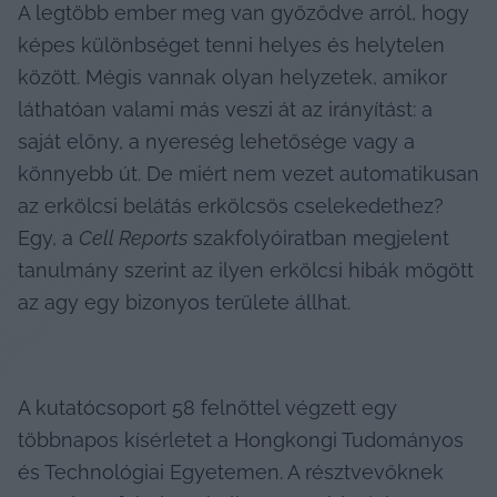
A legtöbb ember meg van győződve arról, hogy 
képes különbséget tenni helyes és helytelen 
között. Mégis vannak olyan helyzetek, amikor 
láthatóan valami más veszi át az irányítást: a 
saját előny, a nyereség lehetősége vagy a 
könnyebb út. De miért nem vezet automatikusan 
az erkölcsi belátás erkölcsös cselekedethez? 
Egy, a 
Cell Reports
 szakfolyóiratban megjelent 
tanulmány szerint az ilyen erkölcsi hibák mögött 
az agy egy bizonyos területe állhat.
A kutatócsoport 58 felnőttel végzett egy 
többnapos kísérletet a Hongkongi Tudományos 
és Technológiai Egyetemen. A résztvevőknek 