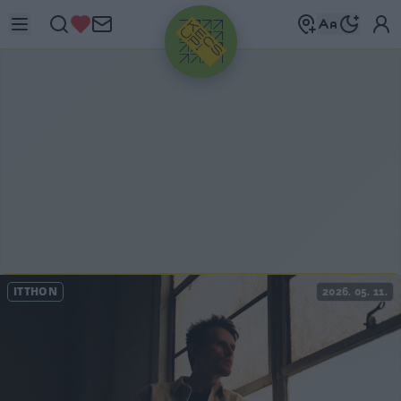
HIRDETÉS
ITTHON
2026. 05. 11.