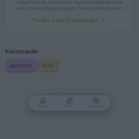
szolgáltatások, események, együttműködések. Ezek
nem szerkesztőségi anyagok, hanem jelölt partneri
tartalmak – átláthatóan, külön kezelve a KecsUP
Tovább a szerző adatlapjára
újságírásától.
Kulcsszavak:
agykutatás
önzés
Főoldal
Friss
Események