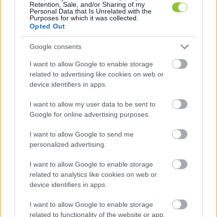
Retention, Sale, and/or Sharing of my
Personal Data that Is Unrelated with the
Purposes for which it was collected.
Opted Out
Google consents
A kutatás szerint azok az emberek, akik 
I want to allow Google to enable storage
önmagukat és másokat ugyanazon mérce 
related to advertising like cookies on web or
device identifiers in apps.
alapján ítélték meg, ezen a területen hasonló 
aktivitási mintázatot mutattak a cselekedetek és 
I want to allow my user data to be sent to
azok későbbi értékelése során. Az erkölcsileg 
Google for online advertising purposes.
következetlen résztvevőknél azonban más volt 
I want to allow Google to send me
a helyzet: az aktivitási minták eltértek egymástól. 
personalized advertising.
Ez arra utal, hogy az erkölcsi tudás ugyan jelen 
I want to allow Google to enable storage
van az agyban, de nem mindig kerül ugyanúgy 
related to analytics like cookies on web or
alkalmazásra.
device identifiers in apps.
I want to allow Google to enable storage
A kutatók másik megállapítása szerint az 
related to functionality of the website or app.