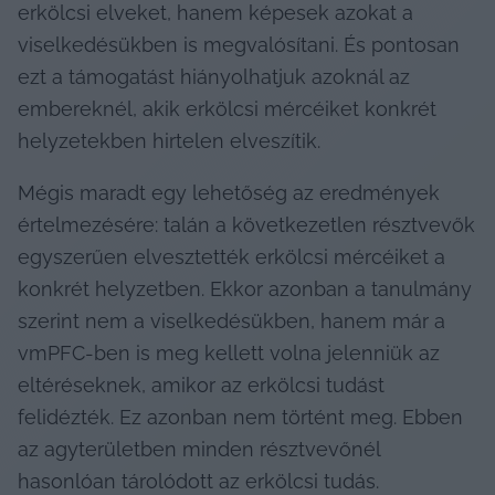
erkölcsi elveket, hanem képesek azokat a 
viselkedésükben is megvalósítani. És pontosan 
ezt a támogatást hiányolhatjuk azoknál az 
embereknél, akik erkölcsi mércéiket konkrét 
helyzetekben hirtelen elveszítik.
Mégis maradt egy lehetőség az eredmények 
értelmezésére: talán a következetlen résztvevők 
egyszerűen elvesztették erkölcsi mércéiket a 
konkrét helyzetben. Ekkor azonban a tanulmány 
szerint nem a viselkedésükben, hanem már a 
vmPFC-ben is meg kellett volna jelenniük az 
eltéréseknek, amikor az erkölcsi tudást 
felidézték. Ez azonban nem történt meg. Ebben 
az agyterületben minden résztvevőnél 
hasonlóan tárolódott az erkölcsi tudás.