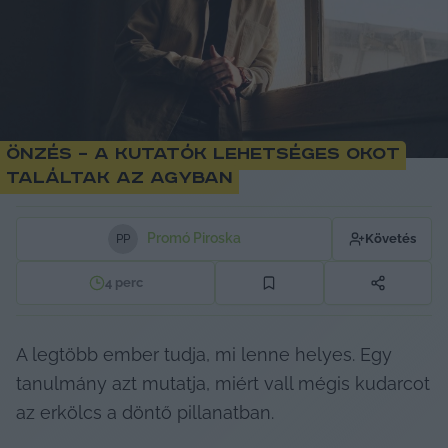
Önzés – A kutatók lehetséges okot
találtak az agyban
Promó Piroska
Követés
P
P
4
perc
A legtöbb ember tudja, mi lenne helyes. Egy 
tanulmány azt mutatja, miért vall mégis kudarcot 
az erkölcs a döntő pillanatban.