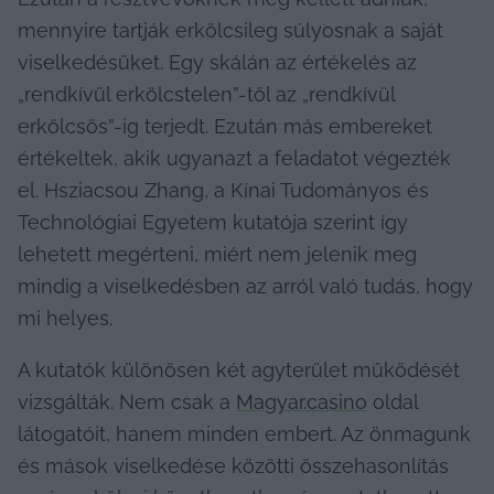
mennyire tartják erkölcsileg súlyosnak a saját 
viselkedésüket. Egy skálán az értékelés az 
„rendkívül erkölcstelen”-től az „rendkívül 
erkölcsös”-ig terjedt. Ezután más embereket 
értékeltek, akik ugyanazt a feladatot végezték 
el. Hsziacsou Zhang, a Kínai Tudományos és 
Technológiai Egyetem kutatója szerint így 
lehetett megérteni, miért nem jelenik meg 
mindig a viselkedésben az arról való tudás, hogy 
mi helyes.
A kutatók különösen két agyterület működését 
vizsgálták. Nem csak a 
Magyar.casino
 oldal 
látogatóit, hanem minden embert. Az önmagunk 
és mások viselkedése közötti összehasonlítás 