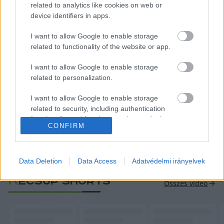
related to analytics like cookies on web or
device identifiers in apps.
I want to allow Google to enable storage
Magyar Péter
 várhatóan délután 3 óra körül 
related to functionality of the website or app.
választják meg az ország történetében a 60., a 
I want to allow Google to enable storage
rendszerváltás utáni Magyarország nyolcadik 
related to personalization.
miniszterelnökének, ezután beszédet mond.
I want to allow Google to enable storage
related to security, including authentication
Megalakul az új Országgyűlés, 16 év után új 
functionality and fraud prevention, and other
CONFIRM
user protection.
miniszterelnök lesz – a magyar, az európai, a 
székely és a cigány himnusz is megszólal ma
Data Deletion
Data Access
Adatvédelmi irányelvek
K
ECSUP SHORTS
Összes videó