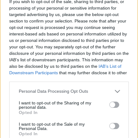
If you wish to opt-out of the sale, sharing to third parties, or
közéletben maradok, ez az én szakmám, ezért én 
processing of your personal or sensitive information for
parlamenti képviselőként a következő időszakban 
targeted advertising by us, please use the below opt-out
section to confirm your selection. Please note that after your
egész addig, amíg megválasztanak az emberek, és 
opt-out request is processed you may continue seeing
a pártom hajlandó jelölni képviselőként
”
interest-based ads based on personal information utilized by
us or personal information disclosed to third parties prior to
– erről még 2025. júniusban az 
Ultrahangon
your opt-out. You may separately opt-out of the further
disclosure of your personal information by third parties on the
beszélt 
Orbán Viktor
. Mostanra kiderült, hogy 
IAB’s list of downstream participants. This information may
ebben is hazudott – írja a 444.hu. Lapszemle.
also be disclosed by us to third parties on the
IAB’s List of
Downstream Participants
that may further disclose it to other
third parties.
Please note that this website/app uses one or more Google
Personal Data Processing Opt Outs
A portál emlékeztet, hogy a volt miniszterelnök a 
services and may gather and store information including but
Fidesz–KDNP listavezetőjeként ugyan 
not limited to your visit or usage behaviour. You may click to
I want to opt-out of the Sharing of my
personal data.
grant or deny consent to Google and its third-party tags to
mandátumot szerzett, azt végül nem vette fel. 
Opted In
use your data for below specified purposes in below Google
Ahogy arra is, hogy a modern magyar 
consent section.
I want to opt-out of the Sale of my
Personal Data.
demokrácia történetében példátlan módon 
Opted In