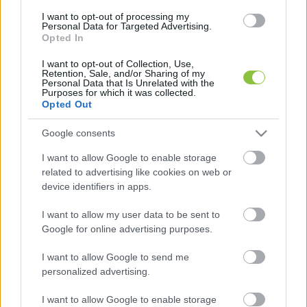
távozó kormányfőként még a parlament alakuló 
I want to opt-out of processing my
ülésén sem jelent meg. Amikor legutóbb 
Personal Data for Targeted Advertising.
Opted In
kormányváltás történt, 2010. május 14-én, az új, 
kétharmados fideszes többségű országgyűlés 
I want to opt-out of Collection, Use,
Retention, Sale, and/or Sharing of my
alakuló ülésén részt vett és rövid beszédet 
Personal Data that Is Unrelated with the
Purposes for which it was collected.
mondott 
Bajnai Gordon
, az akkori leköszönő 
Opted Out
miniszterelnök. És még 2002-ben sem történt 
Google consents
hasonló, mint 2026-ban. 
Orbán Viktor
 ugyanis 
I want to allow Google to enable storage
első kormányának választási veresége után 
related to advertising like cookies on web or
nemcsak ott volt a 2002. május 15-i alakuló 
device identifiers in apps.
ülésen, hanem felszólalt és gratulált az új 
I want to allow my user data to be sent to
országgyűlés képviselőinek, beszéde végén 
Google for online advertising purposes.
pedig az új kormánynak is.
I want to allow Google to send me
personalized advertising.
I want to allow Google to enable storage