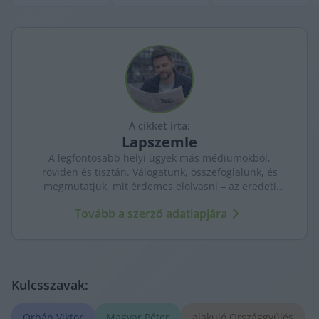
A cikket írta:
Lapszemle
A legfontosabb helyi ügyek más médiumokból,
röviden és tisztán. Válogatunk, összefoglalunk, és
megmutatjuk, mit érdemes elolvasni – az eredeti
forrásokra mutatva. Gyors tájékozódás, egy helyen.
Tovább a szerző adatlapjára
Kulcsszavak:
Orbán Viktor
Magyar Péter
alakuló Országgyűlés