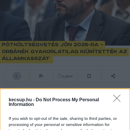
Pótköltségvetés jön 2026-ra –
Orbánék gyakorlatilag kiürítették az
államkasszát
1
perc
L
A kormány egy új, „felelős” pótköltségvetés 
kecsup.hu -
Do Not Process My Personal
Information
benyújtására készül az idei évre – jelezte a 
parlamenti folyosón újságíróknak 
Kármán 
If you wish to opt-out of the sale, sharing to third parties, or
András
, leendő pénzügyminiszter. Elmondása 
processing of your personal or sensitive information for