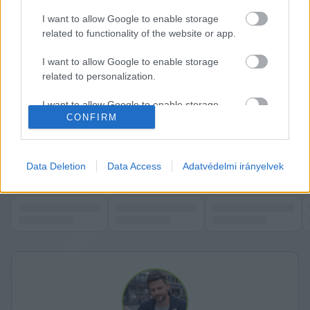
I want to allow Google to enable storage
related to functionality of the website or app.
I want to allow Google to enable storage
related to personalization.
A tényadatok alapján az első négy hónap végére 
az éves hiánycél teljesülése már 91 százalék 
I want to allow Google to enable storage
CONFIRM
related to security, including authentication
körül járt az eredetileg elfogadott 
functionality and fraud prevention, and other
költségvetéshez viszonyítva.
user protection.
K
ECSUP SHORTS
Data Deletion
Data Access
Adatvédelmi irányelvek
Összes videó