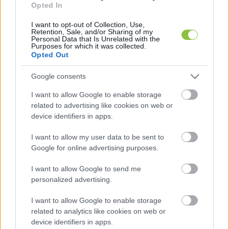
végére gyakorlatilag „kiürült az államkassza”, a 
Opted In
hiány pedig mintegy 1000 milliárd forinttal 
I want to opt-out of Collection, Use,
Retention, Sale, and/or Sharing of my
haladta meg a tavalyi azonos időszak adatát.
Personal Data that Is Unrelated with the
Purposes for which it was collected.
Opted Out
Google consents
A helyzetet tovább árnyalja, hogy a 
I want to allow Google to enable storage
költségvetési számok több alkalommal is 
related to advertising like cookies on web or
módosultak és eltérő formában jelentek meg. Az 
device identifiers in apps.
idei büdzsét eredetileg 4218 milliárd forintos 
I want to allow my user data to be sent to
hiánnyal fogadták el, ezt később – bejelentéssel, 
Google for online advertising purposes.
de törvényi átvezetés nélkül – 5445 milliárdra 
I want to allow Google to send me
emelték. Az Európai Uniónak benyújtott EDP-
personalized advertising.
jelentésben pedig már 4745 milliárd forintos 
hiánycél szerepelt.
I want to allow Google to enable storage
related to analytics like cookies on web or
device identifiers in apps.