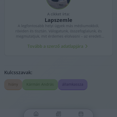
A cikket írta:
Lapszemle
A legfontosabb helyi ügyek más médiumokból,
röviden és tisztán. Válogatunk, összefoglalunk, és
megmutatjuk, mit érdemes elolvasni – az eredeti
forrásokra mutatva. Gyors tájékozódás, egy helyen.
Tovább a szerző adatlapjára
Kulcsszavak:
hiány
Kármán András
államkassza