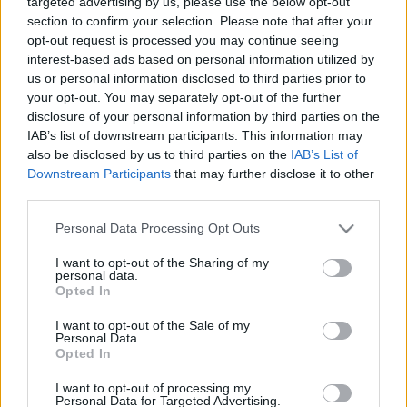
szerint első lépésként áttekintik a jelenlegi 
targeted advertising by us, please use the below opt-out
section to confirm your selection. Please note that after your
állapotot, mivel „mindenféle számok” 
opt-out request is processed you may continue seeing
keringenek, majd ennek alapján új alapokra 
interest-based ads based on personal information utilized by
us or personal information disclosed to third parties prior to
helyezik mind az idei, mind a jövő évi 
your opt-out. You may separately opt-out of the further
költségvetés tervezését. A benyújtás pontos 
disclosure of your personal information by third parties on the
időpontjáról nem adott tájékoztatást – írja a 
IAB’s list of downstream participants. This information may
also be disclosed by us to third parties on the
IAB’s List of
444.hu. Lapszemle.
Downstream Participants
that may further disclose it to other
third parties.
A bejelentés nem érte váratlanul a 
Please note that this website/app uses one or more Google
gazdaságpolitikai elemzőket annak fényében, 
Personal Data Processing Opt Outs
services and may gather and store information including but
hogy a pénteken nyilvánosságra hozott első 
not limited to your visit or usage behaviour. You may click to
I want to opt-out of the Sharing of my
personal data.
négyhavi államháztartási adatok történelmi 
grant or deny consent to Google and its third-party tags to
Opted In
use your data for below specified purposes in below Google
mélypontot mutatnak. Nagy Márton volt fideszes 
consent section.
I want to opt-out of the Sale of my
miniszter költségvetési politikáját bíráló 
Personal Data.
Opted In
értékelések szerint az első harmadév eddigi 
legrosszabb gyorsjelentése született: április 
I want to opt-out of processing my
Personal Data for Targeted Advertising.