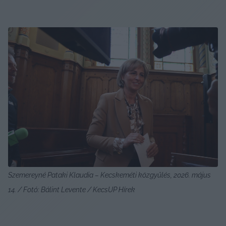
Szemereyné Pataki Klaudia – Kecskeméti közgyűlés, 2026. május 
14. / Fotó: Bálint Levente / KecsUP Hírek