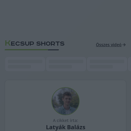
K
ECSUP SHORTS
Összes videó
A cikket írta:
Latyák
Balázs