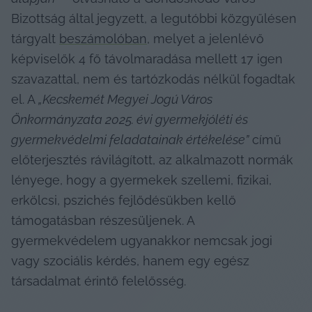
Bizottság által jegyzett, a legutóbbi közgyűlésen 
tárgyalt 
beszámolóban
, melyet a jelenlévő 
képviselők 4 fő távolmaradása mellett 17 igen 
szavazattal, nem és tartózkodás nélkül fogadtak 
el. A 
„Kecskemét Megyei Jogú Város 
Önkormányzata 2025. évi gyermekjóléti és 
gyermekvédelmi feladatainak értékelése”
 című 
előterjesztés rávilágított, az alkalmazott normák 
lényege, hogy a gyermekek szellemi, fizikai, 
erkölcsi, pszichés fejlődésükben kellő 
támogatásban részesüljenek. A 
gyermekvédelem ugyanakkor nemcsak jogi 
vagy szociális kérdés, hanem egy egész 
társadalmat érintő felelősség.