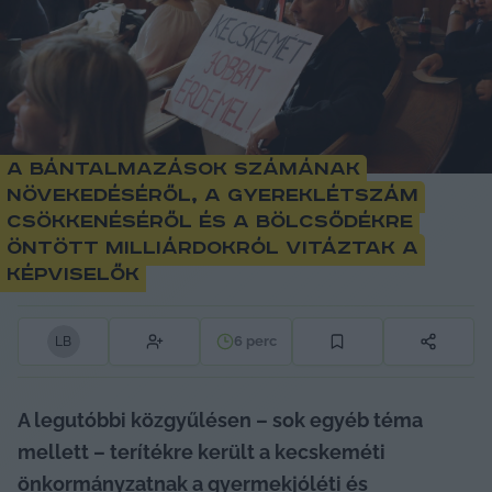
A bántalmazások számának
növekedéséről, a gyereklétszám
csökkenéséről és a bölcsődékre
öntött milliárdokról vitáztak a
képviselők
6
perc
L
B
A legutóbbi közgyűlésen – sok egyéb téma 
mellett – terítékre került a kecskeméti 
önkormányzatnak a gyermekjóléti és 