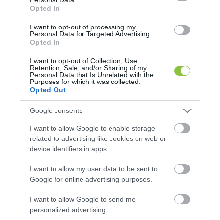
gyermekvédelmet, a fiatalok jövőjét, hiszen az 
Opted In
Kecskemét jövője is egyben. 
„Első ránézésre ez 
I want to opt-out of processing my
Personal Data for Targeted Advertising.
egy kötelező éves beszámoló, de valójában az 
Opted In
egyik legfontosabb társadalmi állapotjelentést 
I want to opt-out of Collection, Use,
takarja, amit egy város elkészíthet saját magáról”
 – 
Retention, Sale, and/or Sharing of my
Personal Data that Is Unrelated with the
jelentette ki, hozzátéve: a számok mögött 
Purposes for which it was collected.
Opted Out
ugyanis emberi sorsok, családok és gyermekek 
vannak, illetve olyan folyamatok rajzolódnak ki 
Google consents
belőlük, amelyeket ma már nem lehet pusztán 
I want to allow Google to enable storage
adminisztratív módon kezelni.
related to advertising like cookies on web or
device identifiers in apps.
Szerinte a beszámoló egyszerre ad okot 
I want to allow my user data to be sent to
elismerésre és aggodalomra. 
„Előbbire azért, mert 
Google for online advertising purposes.
látszik benne az a hatalmas munka, amit a 
I want to allow Google to send me
bölcsődei dolgozók, a gyermekjóléti szakemberek, 
personalized advertising.
a családsegítők és a szociális területen dolgozók 