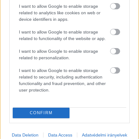
végeznek nap mint nap. De a jelentés eközben 
I want to allow Google to enable storage
related to analytics like cookies on web or
aggodalommal tölt el, mert olyan társadalmi 
device identifiers in apps.
problémák húzódnak meg mögötte, amelyek 
I want to allow Google to enable storage
egyre mélyebbek”
 – fűzte hozzá a bántalmazási 
related to functionality of the website or app.
esetek növekedésére utalva.
I want to allow Google to enable storage
Végül Gyuris Dávid arról beszélt, hogy szerinte az 
related to personalization.
egyik legsúlyosabb adat az, hogy míg 2006-ban 
I want to allow Google to enable storage
több mint 23 500 gyermek élt Kecskeméten, 
related to security, including authentication
addig 2025-re ez a szám már 19 674 főre 
functionality and fraud prevention, and other
user protection.
csökkent, ami több mint 3800 gyermek 
eltűnését jelenti. Ebből szerinte az következik, 
hogy manapság egyre kevesebb fiatal mer 
CONFIRM
hosszú távon tervezni, egyre több család 
bizonytalanodik el, és egyre többen érzik azt, 
Data Deletion
Data Access
Adatvédelmi irányelvek
hogy a megélhetés, lakhatás és a jövő 