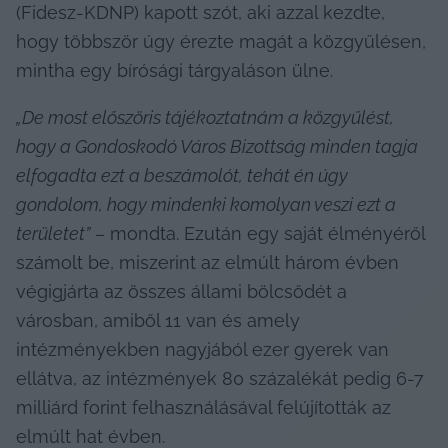
(Fidesz-KDNP) kapott szót, aki azzal kezdte, 
hogy többször úgy érezte magát a közgyűlésen, 
mintha egy bírósági tárgyaláson ülne.
„De most előszöris tájékoztatnám a közgyűlést, 
hogy a Gondoskodó Város Bizottság minden tagja 
elfogadta ezt a beszámolót, tehát én úgy 
gondolom, hogy mindenki komolyan veszi ezt a 
területet”
 – mondta. Ezután egy saját élményéről 
számolt be, miszerint az elmúlt három évben 
végigjárta az összes állami bölcsődét a 
városban, amiből 11 van és amely 
intézményekben nagyjából ezer gyerek van 
ellátva, az intézmények 80 százalékát pedig 6-7 
milliárd forint felhasználásával felújították az 
elmúlt hat évben.