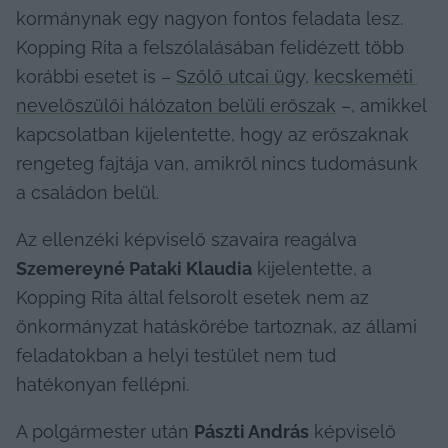
kormánynak egy nagyon fontos feladata lesz. 
Kopping Rita a felszólalásában felidézett több 
korábbi esetet is – 
Szőlő utcai ügy
, 
kecskeméti 
nevelőszülői hálózaton belüli erőszak
 –, amikkel 
kapcsolatban kijelentette, hogy az erőszaknak 
rengeteg fajtája van, amikről nincs tudomásunk 
a családon belül.
Az ellenzéki képviselő szavaira reagálva 
Szemereyné Pataki Klaudia
 kijelentette, a 
Kopping Rita által felsorolt esetek nem az 
önkormányzat hatáskörébe tartoznak, az állami 
feladatokban a helyi testület nem tud 
hatékonyan fellépni.
A polgármester után 
Pászti András
 képviselő 