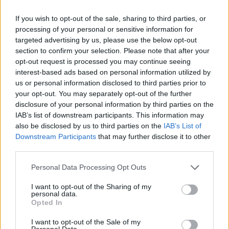
felvett gyermekek létszámához képest.
If you wish to opt-out of the sale, sharing to third parties, or
processing of your personal or sensitive information for
A képviselők elismerték a helyi 
targeted advertising by us, please use the below opt-out
gyermekvédelem teljesítményét
section to confirm your selection. Please note that after your
opt-out request is processed you may continue seeing
interest-based ads based on personal information utilized by
us or personal information disclosed to third parties prior to
HIRDETÉS
your opt-out. You may separately opt-out of the further
disclosure of your personal information by third parties on the
IAB’s list of downstream participants. This information may
also be disclosed by us to third parties on the
IAB’s List of
Downstream Participants
that may further disclose it to other
third parties.
Please note that this website/app uses one or more Google
Personal Data Processing Opt Outs
services and may gather and store information including but
not limited to your visit or usage behaviour. You may click to
I want to opt-out of the Sharing of my
A beszámolót elsőként 
Gyuris Dávid
 (Szövetség) 
personal data.
grant or deny consent to Google and its third-party tags to
Opted In
értékelte, aki bevallása szerint helyi 
use your data for below specified purposes in below Google
consent section.
képviselőként mindig fontosnak tartja a 
I want to opt-out of the Sale of my
Personal Data.