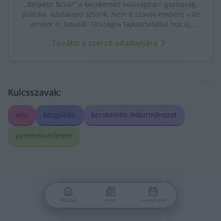
„Belpesti ficsúr” a kecskeméti valóságban: gazdaság,
politika, adatalapú sztorik. Nem a szavak embere – de
amikor ír, betalál. Országos tapasztalattal hoz új
nézőpontokat a helyi ügyekhez.
Tovább a szerző adatlapjára
Kulcsszavak:
vita
közgyűlés
kecskeméti önkormányzat
gyermekvédelem
Főoldal
Friss
Események