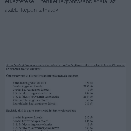
étkeztetése. E terület legfontosabb adatai az 
alábbi képen láthatók: