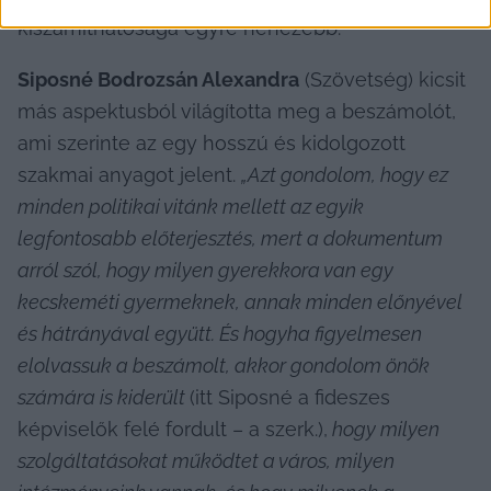
kiszámíthatósága egyre nehezebb.
Siposné Bodrozsán Alexandra
 (Szövetség) kicsit 
más aspektusból világította meg a beszámolót, 
ami szerinte az egy hosszú és kidolgozott 
szakmai anyagot jelent. 
„Azt gondolom, hogy ez 
minden politikai vitánk mellett az egyik 
legfontosabb előterjesztés, mert a dokumentum 
arról szól, hogy milyen gyerekkora van egy 
kecskeméti gyermeknek, annak minden előnyével 
és hátrányával együtt. És hogyha figyelmesen 
elolvassuk a beszámolt, akkor gondolom önök 
számára is kiderült 
(itt Siposné a fideszes 
képviselők felé fordult – a szerk.),
 hogy milyen 
szolgáltatásokat működtet a város, milyen 