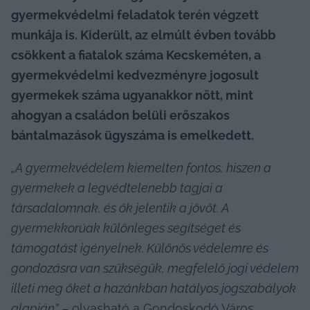
gyermekvédelmi feladatok terén végzett 
munkája is. Kiderült, az elmúlt évben tovább 
csökkent a fiatalok száma Kecskeméten, a 
gyermekvédelmi kedvezményre jogosult 
gyermekek száma ugyanakkor nőtt, mint 
ahogyan a családon belüli erőszakos 
bántalmazások ügyszáma is emelkedett.
„A gyermekvédelem kiemelten fontos, hiszen a 
gyermekek a legvédtelenebb tagjai a 
társadalomnak, és ők jelentik a jövőt. A 
gyermekkorúak különleges segítséget és 
támogatást igényelnek. Különös védelemre és 
gondozásra van szükségük, megfelelő jogi védelem 
illeti meg őket a hazánkban hatályos jogszabályok 
alapján”
 – olvasható a Gondoskodó Város 