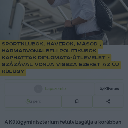
Sportklubok, haverok, másod-,
harmadvonalbeli politikusok
kaphattak diplomata-útlevelet -
százával vonja vissza ezeket az új
külügy
Lapszemle
Követés
L
2
perc
A Külügyminisztérium felülvizsgálja a korábban, 