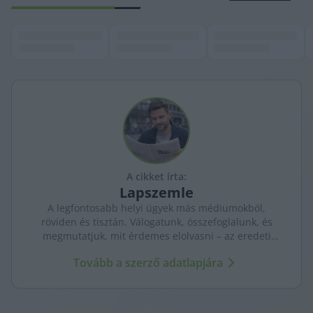
A cikket írta:
Lapszemle
A legfontosabb helyi ügyek más médiumokból,
röviden és tisztán. Válogatunk, összefoglalunk, és
megmutatjuk, mit érdemes elolvasni – az eredeti
forrásokra mutatva. Gyors tájékozódás, egy helyen.
Tovább a szerző adatlapjára