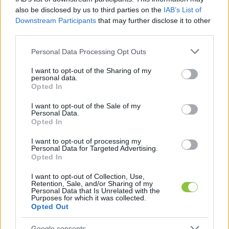
Ádámnak. Dzsudzsák 
biztosan kapott
 – 
also be disclosed by us to third parties on the
IAB’s List of
emlékeztet
 a 444.hu. 
Downstream Participants
that may further disclose it to other
third parties.
Please note that this website/app uses one or more Google
Personal Data Processing Opt Outs
services and may gather and store information including but
Velkey György László
 elmondta, hogy a korábbi 
not limited to your visit or usage behaviour. You may click to
I want to opt-out of the Sharing of my
personal data.
grant or deny consent to Google and its third-party tags to
ciklusokban száz-kétszáz diplomata-útlevél 
Opted In
use your data for below specified purposes in below Google
kiadása volt jellemző. 
consent section.
I want to opt-out of the Sale of my
Personal Data.
Opted In
I want to opt-out of processing my
Personal Data for Targeted Advertising.
Opted In
I want to opt-out of Collection, Use,
Retention, Sale, and/or Sharing of my
Personal Data that Is Unrelated with the
Purposes for which it was collected.
„
Az átvizsgálás során kiderült, hogy 
Opted Out
sportklubok, haverok, rengeteg másod-, 
Google consents