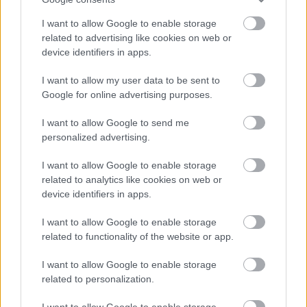
harmadvonalbeli politikus és azok 
családtagjai kaptak minden indok nélkül 
I want to allow Google to enable storage
related to advertising like cookies on web or
diplomata-útlevelet, és, ami még 
device identifiers in apps.
aggasztóbb, hogy sok esetben láthatólag 
külföldi személyek, akik a kormányzathoz 
I want to allow my user data to be sent to
Google for online advertising purposes.
valamilyen üzleti, egyéb okból közel kerültek“ 
I want to allow Google to send me
–
 mondta az államtitkár. 
personalized advertising.
Közleményben reagált a 
Fidesz
 az 
I want to allow Google to enable storage
related to analytics like cookies on web or
elhangzottakra, azt írták, hogy a kormányzásuk 
device identifiers in apps.
idején a diplomata-útlevelek kiadása és 
I want to allow Google to enable storage
használata minden esetben a törvényeknek 
related to functionality of the website or app.
megfelelő volt. Így fogalmaztak „
Magyarország 
nemzetközi kapcsolatrendszerét a politika, a 
I want to allow Google to enable storage
related to personalization.
gazdaság, a kultúra és a sport területén is minden 
évben szélesítettük 2010 után
.“ 