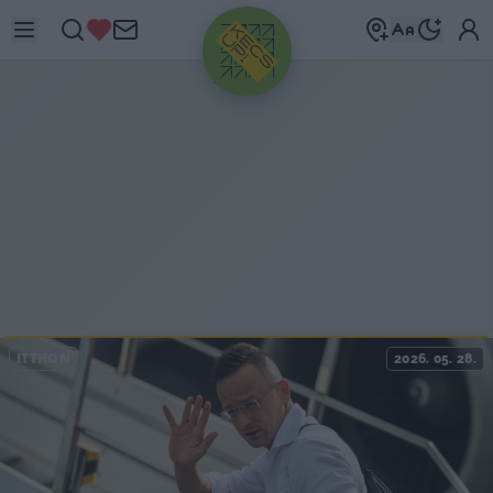
HIRDETÉS
ITTHON
2026. 05. 28.