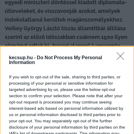
egyedi miniszteri döntéssel kiadott diplomata-
útleveleket, és visszavonják azokat, amelyek 
indokolatlanul kerültek magánszemélyekhez. 
Velkey György László tiszás államtitkár állítása 
szerint az előző időszakban csaknem 1500 ilyen 
okmányt adtak ki „haveri alapon”. Lapszemle.
kecsup.hu -
Do Not Process My Personal
A 
Szijjártó-féle 
külügy közléséből korábban 
az 
Information
derült ki
, hogy 2019 és 2023 szeptembere között 
összesen 10 219 ilyen okiratot állítottak ki. Tavaly 
If you wish to opt-out of the sale, sharing to third parties, or
processing of your personal or sensitive information for
Rogán Antal
 minisztériuma nemzetbiztonsági 
targeted advertising by us, please use the below opt-out
okokra hivatkozva 
tagadta meg a választ arra
, 
section to confirm your selection. Please note that after your
opt-out request is processed you may continue seeing
hogy van-e diplomata útlevele például Lánczi 
interest-based ads based on personal information utilized by
Tamásnak, a Szuverenitásvédelmi Hivatal 
us or personal information disclosed to third parties prior to
elnökének, 
Balog Zoltán exminiszter püspöknek
, 
your opt-out. You may separately opt-out of the further
disclosure of your personal information by third parties on the
Dzsudzsák Balázsnak vagy épp Matolcsy 
IAB’s list of downstream participants. This information may