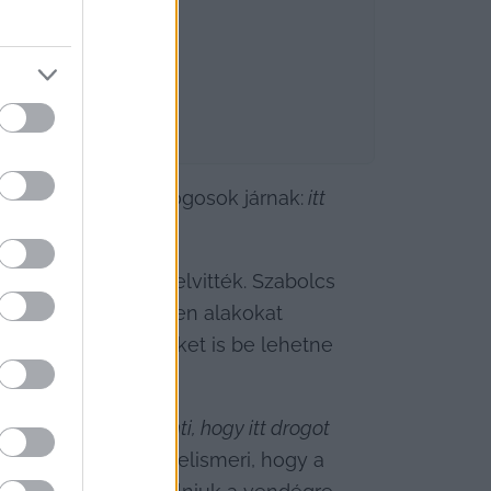
Korcsmába csak drogosok járnak:
 i
tt 
s nála anyagot és elvitték. Szabolcs 
kívül, hogy az ilyen alakokat 
a vendéglátóhelyeket is be lehetne 
, az ugyanazt jelenti, hogy itt drogot 
ndta. Szabolcs azt elismeri, hogy a 