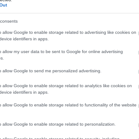
Out
consents
o allow Google to enable storage related to advertising like cookies on
evice identifiers in apps.
o allow my user data to be sent to Google for online advertising
roggal. Ú
gy hangzott az egész, hogy ebbe a Buszos 
s.
gyasztják az összes cuccot”
 – mondta. 
to allow Google to send me personalized advertising.
lapján valóban elfogtak náluk egy hölgyet, találtak i
o allow Google to enable storage related to analytics like cookies on
r ismerőseitől megkérdezte, hogy mit tud tenni azon 
evice identifiers in apps.
en – de akkor még a törvényben nem volt benne, hogy 
o allow Google to enable storage related to functionality of the website
életbe a törvény, ami szerint ha valakinél találnak drogot
o allow Google to enable storage related to personalization.
z az egészben – egy vendéglátós nem tud nyomozni”
 – mo
o allow Google to enable storage related to security, including