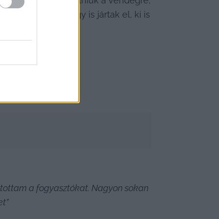
 akkor rá kell szólniuk a vendégre, 
smában mindig így is jártak el, ki is 
tást.
iltottam a fogyasztókat. Nagyon sokan 
et”