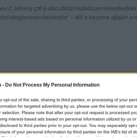
 évi C. törvény 176.§-ába ütköző kábítószer-kereskedelem 
tet ideiglenesen bezáratta”
 – állt a kocsma ajtaján a 
cskeméti vendéglátóhely, amelyet ezzel a törvénnyel 
u -
Do Not Process My Personal Information
 Híreknek részletesen elmondta, hogyan is zajlott ez
to opt-out of the sale, sharing to third parties, or processing of your per
formation for targeted advertising by us, please use the below opt-out s
sége nélkül, mert az anyagi helyzete ezt nem engedte
r selection. Please note that after your opt-out request is processed y
lább egy hónapot a büntetésből. Az üzemeltető kie
eing interest-based ads based on personal information utilized by us or
a Buszos Korcsma fennmaradását.
disclosed to third parties prior to your opt-out. You may separately opt-
losure of your personal information by third parties on the IAB’s list of