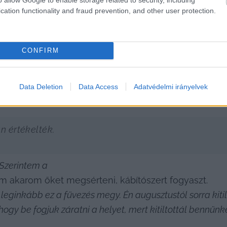
 hogy ne füvezzenek náluk. Szerinte ha ezt észlelik,
cation functionality and fraud prevention, and other user protection.
dig ki kell tiltaniuk az embert. Hangsúlyozta: ők a koc
gek legyenek kedvesek mellőzni a kábítószer-fogyasz
CONFIRM
Data Deletion
Data Access
Adatvédelmi irányelvek
an értékelték.
 Szerintem a
em akarom őket megsérteni, kábítószert fogyaszt. 
 leginkább ez a füvezés megy. Én augusztustól sorra kit
hogy be fogjuk záratni a helyet, mert kitiltottál bennünk