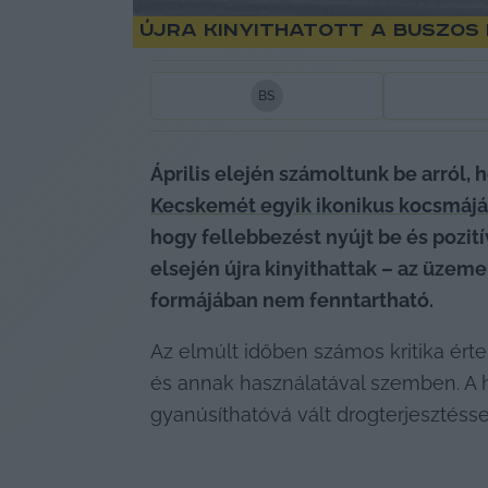
Újra kinyithatott a Buszos
B
S
Április elején számoltunk be arról
Kecskemét egyik ikonikus kocsmájá
hogy fellebbezést nyújt be és pozití
elsején újra kinyithattak – az üzeme
formájában nem fenntartható. 
Az elmúlt időben számos kritika érte
és annak használatával szemben. A 
gyanúsíthatóvá vált drogterjesztéssel