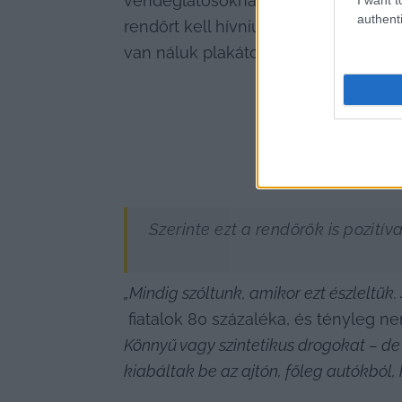
vendéglátósoknak van szerepük abban,
authenti
rendőrt kell hívniuk, végső esetben pe
van náluk plakátolva, hogy a vendé
Szerinte ezt a rendőrök is pozitív
„Mindig szóltunk, amikor ezt észleltük.
 fiatalok 80 százaléka, és tényleg n
Könnyű vagy szintetikus drogokat – de
kiabáltak be az ajtón, főleg autókból, 