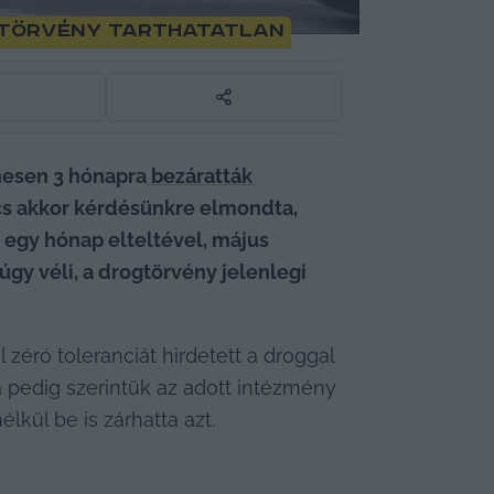
ogtörvény tarthatatlan
nesen 3 hónapra
 bezáratták 
cs akkor kérdésünkre elmondta, 
 egy hónap elteltével, május 
úgy véli, a drogtörvény jelenlegi 
éró toleranciát hirdetett a droggal 
pedig szerintük az adott intézmény 
lkül be is zárhatta azt.