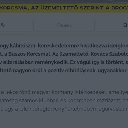
 Korcsma, az üzemeltető szerint a dr
5
perc
, hogy kábítószer-kereskedelemre hivatkozva ideigle
t
, a Buszos Korcsmát. Az üzemeltető, Kovács Szabol
v elbírálásban reménykedik. Ez végül így is történt, s
ltető nagyon örül a pozitív elbírálásnak, ugyanakkor 
 a leköszönő magyar kormány intézkedését, amellyel z
hatóság számos klubban és kocsmában razziázott, ha 
, úgy a jelen „drogtörvény” értelmében jogorvoslat né