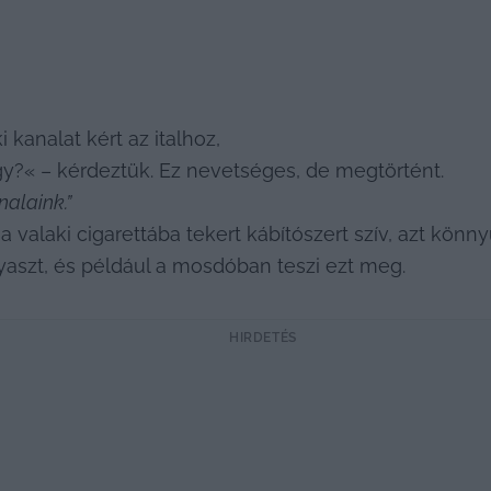
i kanalat kért az italhoz,
gy?« – kérdeztük. Ez nevetséges, de megtörtént.
nalaink.”
valaki cigarettába tekert kábítószert szív, azt könny
yaszt, és például a mosdóban teszi ezt meg.
HIRDETÉS