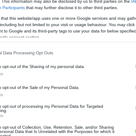
. This information may also be disclosed by us to third parties on the
IA
a: telefonáltak a rendőrségtől, hogy fél órán belül ki
Participants
that may further disclose it to other third parties.
 tudja, hogy egy vendégkört elveszíteni és újra felépí
 that this website/app uses one or more Google services and may gath
rt túlélni a vendégkör kialakítását, az nagyon nehéz
including but not limited to your visit or usage behaviour. You may click 
 to Google and its third-party tags to use your data for below specifi
ogle consent section.
mára, amikor megkapta a rendőrség vonatkozó tájékoz
l Data Processing Opt Outs
o opt-out of the Sharing of my personal data.
In
út két nappal az újranyitás előtt készítettük – a szer
o opt-out of the Sale of my Personal Data.
 nevel, valamint két pultost is foglalkoztat, akikne
In
ető elmondása szerint az alkalmazottak is teljesen m
ny is érte a buszos korcsmás múltja miatt.
to opt-out of processing my Personal Data for Targeted
ing.
In
HIRDETÉS
o opt-out of Collection, Use, Retention, Sale, and/or Sharing
ersonal Data that Is Unrelated with the Purposes for which it
lected.