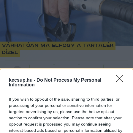
Várhatóan ma elfogy a tartalék
dízel
1
perc
L
kecsup.hu -
Do Not Process My Personal
Information
Csütörtöktől hatósági áron fogják továbbadni az 
If you wish to opt-out of the sale, sharing to third parties, or
üzemanyagokat, amelyeket a kiskereskedőknek 
processing of your personal or sensitive information for
ugyanazon az áron kell továbbadniuk – számolt 
targeted advertising by us, please use the below opt-out
be az Mfor a Mol levele alapján. Lapszemle.
section to confirm your selection. Please note that after your
opt-out request is processed you may continue seeing
interest-based ads based on personal information utilized by
Szerdán várhatóan elfogy a stratégiai tartalékból 