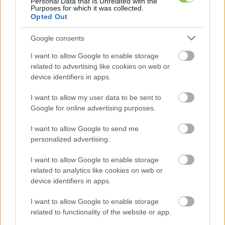
Personal Data that Is Unrelated with the
Purposes for which it was collected.
Opted Out
Google consents
Ahogyan arról 
korábban beszámoltunk
, a Magyar 
I want to allow Google to enable storage
related to advertising like cookies on web or
Szénhidrogén Készletező Szövetség (MSZKSZ) 
device identifiers in apps.
adatai alapján a korábbi 91 napi 
I want to allow my user data to be sent to
üzemanyagtartalék idén április 16-ra 44 napra 
Google for online advertising purposes.
esett vissza, ami történelmi mélypont. A 
visszaesés főként a gázolaj- és a 
I want to allow Google to send me
personalized advertising.
benzinkészleteket érintette, az utóbbi esetében 
75-80 százalékkal csökkent a tartalék. Az átlag 
I want to allow Google to enable storage
related to analytics like cookies on web or
havi fogyasztásnál mind a két üzemanyagtípus 
device identifiers in apps.
esetében sokkal nagyobb mennyiség fogyott a 
biztonsági készletből áprilisig, ami várható volt, 
I want to allow Google to enable storage
related to functionality of the website or app.
de ilyen mértékű apadásra a szakértők nem 