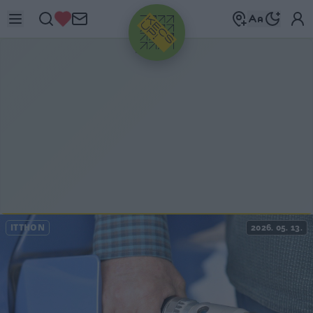
HIRDETÉS
ITTHON
2026. 05. 13.