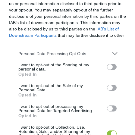
us or personal information disclosed to third parties prior to
származó dízel – írja az 
Mfor
 a Mol levele alapján, 
your opt-out. You may separately opt-out of the further
amit a kisebb benzinkutak tulajdonosainak 
disclosure of your personal information by third parties on the
IAB’s list of downstream participants. This information may
küldött ki az olajtársaság. Ez a lap szerint azt 
also be disclosed by us to third parties on the
IAB’s List of
jelenti, hogy csütörtöktől hatósági áron fogják 
Downstream Participants
that may further disclose it to other
továbbadni az üzemanyagokat, amelyeket a 
third parties.
kiskereskedőknek ugyanazon az áron kell 
Please note that this website/app uses one or more Google
Personal Data Processing Opt Outs
services and may gather and store information including but
továbbadniuk.
not limited to your visit or usage behaviour. You may click to
I want to opt-out of the Sharing of my
personal data.
grant or deny consent to Google and its third-party tags to
Opted In
use your data for below specified purposes in below Google
consent section.
I want to opt-out of the Sale of my
A Független Benzinkutak Szövetségének 
Personal Data.
Opted In
elnöke, Gépész László az Mfornak elmondta: a 
dízel mellett a stratégiai tartalékból származó 
I want to opt-out of processing my
Personal Data for Targeted Advertising.
benzin is fogytán van.
Opted In
I want to opt-out of Collection, Use,
Retention, Sale, and/or Sharing of my