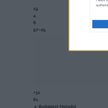
authenti
19
4
6
57–25
+32
61
 2. Budapest Honvéd