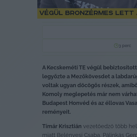
Végül bronzérmes lett a
3
perc
A Kecskeméti TE végül bebiztosított
legyőzte a Mezőkövesdet a labdarúg
Komoly meglepetés már nem várható a
Budapest Honvéd és az éllovas Vasas
reményeit. 
Tímár Krisztián
 vezetőedző több hel
miatt Belényesi Csaba, Pálinkás Ger