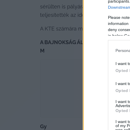
participants
sérülten is pályára lépő Belényesi C
Downstream 
teljesítették az idény előtt kitűzött m
Please note
information 
A KTE számára május 17-én, vasárnap
deny consent
in below Go
A BAJNOKSÁG ÁLLÁSA
M
Persona
I want t
Opted 
I want t
Opted 
I want 
Advertis
Opted 
I want t
of my P
Gy
was col