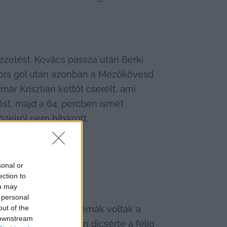
zetést. Kovács passza után Berki 
gyors gól után azonban a Mezőkövesd 
már Krisztián kettőt cserélt, ami 
t, majd a 64. percben ismét 
özelről nem hibázott.
sonal or
ection to
ou may
 personal
out of the
lidőben komoly problémák voltak a 
 downstream
a játékba, és külön dicsérte a félig 