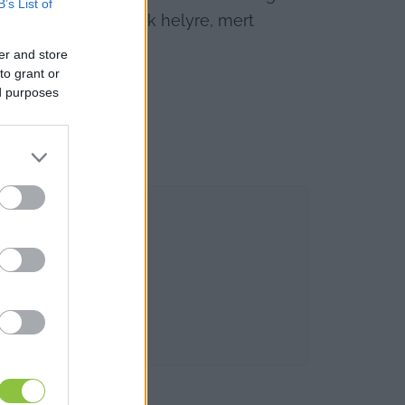
B’s List of
l lennie a harmadik helyre, mert 
er and store
to grant or
idény.
ed purposes