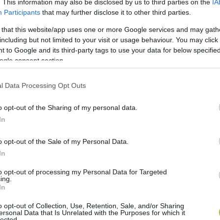
. This information may also be disclosed by us to third parties on the
IA
sabát. A vezetőedző szerint a csapatnak büszkének kel
Participants
that may further disclose it to other third parties.
inimális célokat.
 that this website/app uses one or more Google services and may gath
including but not limited to your visit or usage behaviour. You may click 
 17 órától Soroksáron zárul a 2025/2026-os NB II-es 
 to Google and its third-party tags to use your data for below specifi
ogle consent section.
l Data Processing Opt Outs
o opt-out of the Sharing of my personal data.
HIRDETÉS
In
o opt-out of the Sale of my Personal Data.
In
to opt-out of processing my Personal Data for Targeted
ing.
In
o opt-out of Collection, Use, Retention, Sale, and/or Sharing
ersonal Data that Is Unrelated with the Purposes for which it
lected.