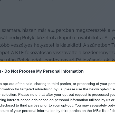
 számára, hiszen már a 4. percben megszerezték a ve
ását pedig Bolyki közelről a kapuba továbbította. A 
több veszélyes helyzetet is kialakított. A szünetben Tí
épét. A KTE fokozatosan visszavette a kezdeményezés
e után Bolyki adott pontos passzt Pálinkásnak, aki k
u -
Do Not Process My Personal Information
to opt-out of the sale, sharing to third parties, or processing of your per
formation for targeted advertising by us, please use the below opt-out s
r selection. Please note that after your opt-out request is processed y
eing interest-based ads based on personal information utilized by us or
disclosed to third parties prior to your opt-out. You may separately opt-
ól beszélt, hogy jól kezdték a meccset, de az első fé
losure of your personal information by third parties on the IAB’s list of
Kiemelte ugyanakkor, hogy a cserék stabilitást hoztak 