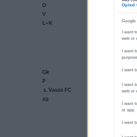
D
Opted 
V
Google 
L–K
I want t
web or d
I want t
purpose
I want 
Gk
P
I want t
 1. Vasas FC
web or d
29
I want t
or app.
I want t
I want t