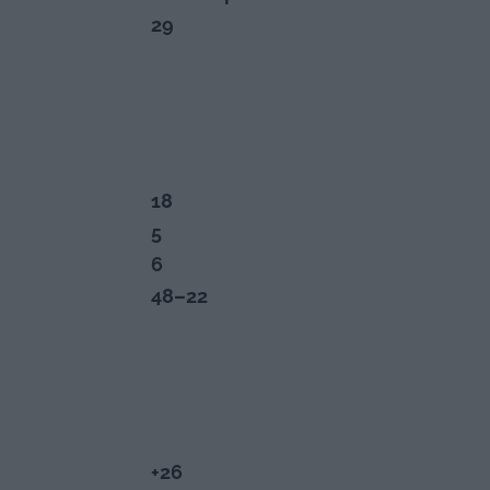
29
18
5
6
48–22
+26