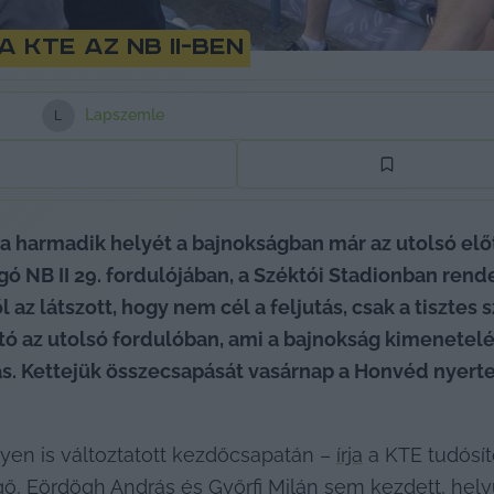
 KTE az NB II-ben
Lapszemle
L
a harmadik helyét a bajnokságban már az utolsó előt
ó NB II 29. fordulójában, a Széktói Stadionban rend
z utolsó fordulóban, ami a bajnokság kimenetelét ill
. Kettejük összecsapását vasárnap a Honvéd nyerte,
yen is változtatott kezdőcsapatán – 
írja
 a KTE tudósít
gő, Eördögh András és Győrfi Milán sem kezdett, hely