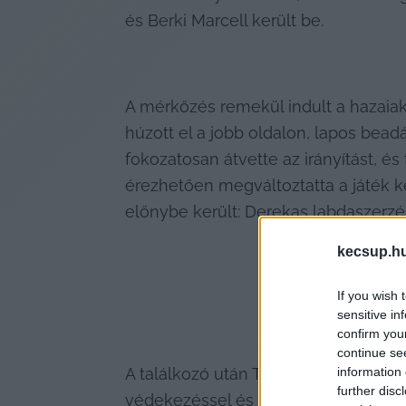
és Berki Marcell került be.
A mérkőzés remekül indult a hazaiak
húzott el a jobb oldalon, lapos bead
fokozatosan átvette az irányítást, és 
érezhetően megváltoztatta a játék k
előnybe került: Derekas labdaszerzés
kecsup.h
If you wish 
sensitive in
confirm you
continue se
information 
A találkozó után Tímár Krisztián arr
further disc
védekezéssel és a labdabirtoklással. 