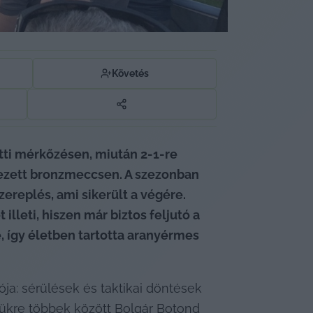
Követés
ti mérkőzésen, miután 2-1-re 
ezett bronzmeccsen. A szezonban 
voltak ugyan döcögős részek, amiből az látszott, hogy nem cél a feljutás, csak a tisztes szereplés, ami sikerült a végére. 
eti, hiszen már biztos feljutó a 
 így életben tartotta aranyérmes 
ója: sérülések és taktikai döntések 
ükre többek között Bolgár Botond 