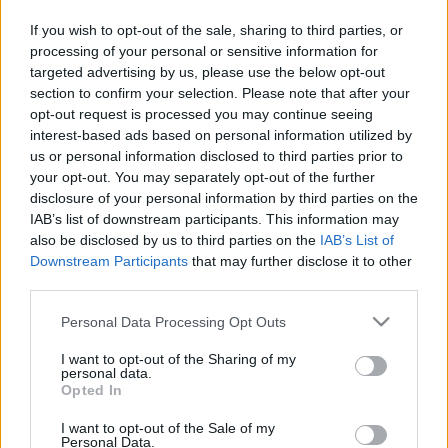
Pártnak. Magyar Péter leendő miniszterelnök 
If you wish to opt-out of the sale, sharing to third parties, or
processing of your personal or sensitive information for
péntek reggel bejelentette, hogy visszautalja a 
targeted advertising by us, please use the below opt-out
pénzt – írta a 
444
. Lapszemle.
section to confirm your selection. Please note that after your
opt-out request is processed you may continue seeing
„100 millió forintot adtam a választások előtt a 
interest-based ads based on personal information utilized by
us or personal information disclosed to third parties prior to
Tisza Pártnak. Egy élhető Magyarországot kérek 
your opt-out. You may separately opt-out of the further
érte”
 – mondta a csütörtöki interjúban Wáberer 
disclosure of your personal information by third parties on the
György.
IAB’s list of downstream participants. This information may
also be disclosed by us to third parties on the
IAB’s List of
Downstream Participants
that may further disclose it to other
third parties.
„Miután ez a hír eljutott hozzám, megnézettem, mi 
Please note that this website/app uses one or more Google
Personal Data Processing Opt Outs
services and may gather and store information including but
igaz ebből. Nos: a választások előtt 5 nappal (!) 
not limited to your visit or usage behaviour. You may click to
I want to opt-out of the Sharing of my
valóban átutalt 5×20 millió forintot a TISZA 
personal data.
grant or deny consent to Google and its third-party tags to
Opted In
számlájára. Előtte tudomásom szerint semmit”
 – írja 
use your data for below specified purposes in below Google
consent section.
I want to opt-out of the Sale of my
Magyar Péter, a Tisza Párt elnöke a 
Facebookon
. 
Personal Data.