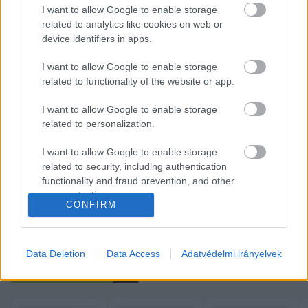
szerezhet, legyen az akár csak önmarketing. Ezért 
I want to allow Google to enable storage
az 5×20 millió forintot Wáberer Györgynek hétfőn 
related to analytics like cookies on web or
device identifiers in apps.
visszautaljuk”
 – közölte Magyar. Hozzátette: akitől 
bármilyen jogilag vagy morálisan kifogásolható 
I want to allow Google to enable storage
kérés érkezik az általa utalt támogatásért 
related to functionality of the website or app.
cserébe, vagy előnyre akar szert tenni, annak 
I want to allow Google to enable storage
szintén visszautalják az összeget.
related to personalization.
I want to allow Google to enable storage
Magyar Péter azt is megígérte, hogy 
related to security, including authentication
nyilvánosságra hozzák azon támogatóik neveit, 
functionality and fraud prevention, and other
akik 500 ezer forintnál több támogatást adtak a 
user protection.
CONFIRM
pártnak – írta a 
444
.
A teljes cikk 
ITT OLVASHATÓ
.
Data Deletion
Data Access
Adatvédelmi irányelvek
K
ECSUP SHORTS
Összes videó