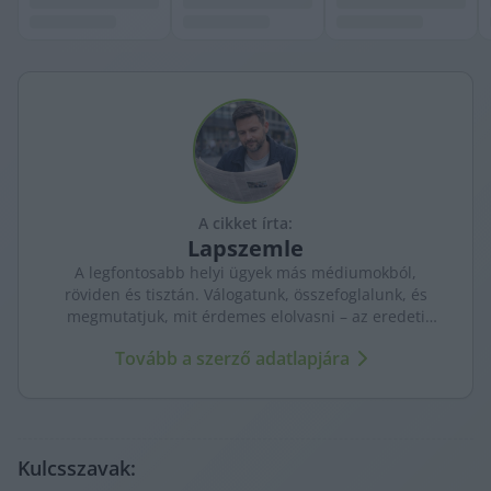
A cikket írta:
Lapszemle
A legfontosabb helyi ügyek más médiumokból,
röviden és tisztán. Válogatunk, összefoglalunk, és
megmutatjuk, mit érdemes elolvasni – az eredeti
forrásokra mutatva. Gyors tájékozódás, egy helyen.
Tovább a szerző adatlapjára
Kulcsszavak: