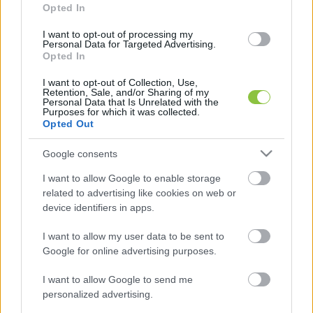
A leendő miniszterelnök kifejtette, nagyon 
Opted In
büszkék arra, hogy a pártfinanszírozás 
I want to opt-out of processing my
Personal Data for Targeted Advertising.
törvényesen és transzparensen zajlik, és hálásak 
Opted In
azért 
„hogy több tízezer honfitársunk támogatott 
I want to opt-out of Collection, Use,
minket a rendszerváltó kártyán keresztül”
 – írta a 
Retention, Sale, and/or Sharing of my
Personal Data that Is Unrelated with the
444
.
Purposes for which it was collected.
Opted Out
Google consents
I want to allow Google to enable storage
related to advertising like cookies on web or
device identifiers in apps.
„Még a látszatát is szeretnénk elkerülni annak, 
I want to allow my user data to be sent to
Google for online advertising purposes.
hogy bármelyik oldalon álló vállalkozót/oligarchát 
kössenek hozzánk, vagy hogy bárki úgy érezze, 
I want to allow Google to send me
hogy ránk való hivatkozással bármilyen előnyt 
personalized advertising.