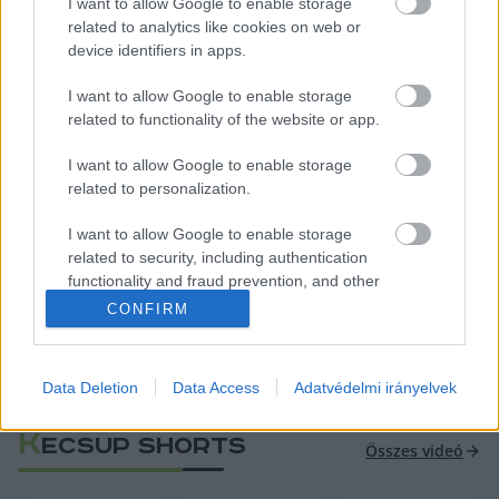
I want to allow Google to enable storage
related to analytics like cookies on web or
device identifiers in apps.
I want to allow Google to enable storage
related to functionality of the website or app.
A kutatók szerint ezért a zöld átállás önmagában 
nem tekinthető társadalmilag igazságosnak. Úgy 
I want to allow Google to enable storage
related to personalization.
vélik, csak erős állami és önkormányzati 
beavatkozással – például megfizethető 
I want to allow Google to enable storage
related to security, including authentication
bérlakásprogramokkal, szociális támogatásokkal 
functionality and fraud prevention, and other
és a lakhatási piac szabályozásával – előzhető 
user protection.
CONFIRM
meg, hogy a fenntarthatóbb városok végül csak 
a tehetősebbek számára maradjanak elérhetők.
Data Deletion
Data Access
Adatvédelmi irányelvek
A teljes cikk elolvasható a 
Másfélfok oldalon
.
K
ECSUP SHORTS
Összes videó