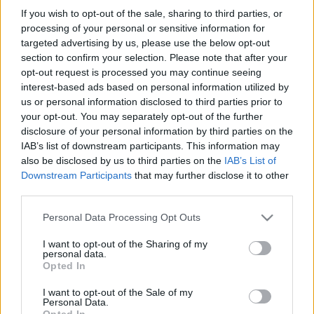
If you wish to opt-out of the sale, sharing to third parties, or
elemzésében. A szerzők szerint az energetikai 
processing of your personal or sensitive information for
felújítások, a városi sűrítés és a zöldfelületi 
targeted advertising by us, please use the below opt-out
section to confirm your selection. Please note that after your
fejlesztések gyakran együtt járnak az 
opt-out request is processed you may continue seeing
ingatlanárak emelkedésével, ami kiszoríthatja 
interest-based ads based on personal information utilized by
az alacsonyabb jövedelmű lakókat. A jelenség 
us or personal information disclosed to third parties prior to
your opt-out. You may separately opt-out of the further
egyszerre jelen van mindenhol a világban, 
disclosure of your personal information by third parties on the
Párizsban, Budapesten és még Kecskeméten is. 
IAB’s list of downstream participants. This information may
also be disclosed by us to third parties on the
IAB’s List of
(Utóbbival foglalkozni fogunk még a KecsUP 
Downstream Participants
that may further disclose it to other
Híreken). Lapszemle.
third parties.
A tanulmány a „zöld paradoxon” jelenségét 
Please note that this website/app uses one or more Google
Personal Data Processing Opt Outs
services and may gather and store information including but
emeli ki: a klímavédelmi célú beruházások sok 
not limited to your visit or usage behaviour. You may click to
I want to opt-out of the Sharing of my
personal data.
esetben éppen azoknak rontják a lakhatási 
grant or deny consent to Google and its third-party tags to
Opted In
use your data for below specified purposes in below Google
helyzetét, akik eleve sérülékenyebb társadalmi 
consent section.
I want to opt-out of the Sale of my
csoportba tartoznak. Az energiahatékony 
Personal Data.
Opted In