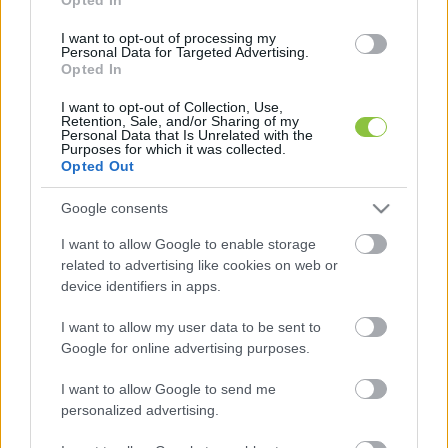
korszerűsítésekből sok háztartás kimarad a 
magas belépési költségek miatt, miközben a 
I want to opt-out of processing my
Personal Data for Targeted Advertising.
felújított lakások értéke nő, ami az egész 
Opted In
környéken árdrágító hatást indíthat el.
I want to opt-out of Collection, Use,
Retention, Sale, and/or Sharing of my
Personal Data that Is Unrelated with the
Purposes for which it was collected.
Opted Out
A városi sűrítés során ráadásul gyakran bontanak 
Google consents
le régi, olcsóbb lakásokat, helyükre pedig 
magasabb árkategóriájú ingatlanok épülnek. 
I want to allow Google to enable storage
related to advertising like cookies on web or
Hasonló folyamat figyelhető meg a parkosítások 
device identifiers in apps.
és közterületi fejlesztések esetében is: a 
I want to allow my user data to be sent to
zöldebb, élhetőbb városrészek vonzóbbá válnak, 
Google for online advertising purposes.
ami felhajtja az ingatlanárakat és fokozatos 
lakosságcseréhez vezethet.
I want to allow Google to send me
personalized advertising.