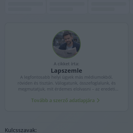
A cikket írta:
Lapszemle
A legfontosabb helyi ügyek más médiumokból,
röviden és tisztán. Válogatunk, összefoglalunk, és
megmutatjuk, mit érdemes elolvasni – az eredeti
forrásokra mutatva. Gyors tájékozódás, egy helyen.
Tovább a szerző adatlapjára
Kulcsszavak: