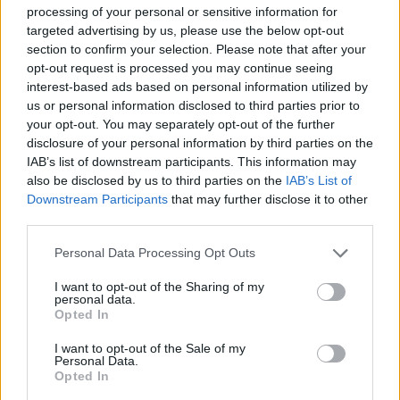
processing of your personal or sensitive information for
digitális műsorszórási tevékenység miatt 
targeted advertising by us, please use the below opt-out
bekerült a cég a kibervédelmi törvény hatálya 
section to confirm your selection. Please note that after your
opt-out request is processed you may continue seeing
alá.
 „A megfelelés rendkívül drága és bonyolult, 
interest-based ads based on personal information utilized by
míg a serpenyő másik mérlegében becslésünk 
us or personal information disclosed to third parties prior to
your opt-out. You may separately opt-out of the further
szerint alig pár száz néző lehet. Pontos adatunk 
disclosure of your personal information by third parties on the
nincs”
 – jegyezte meg Póré a 
Mecseki Müzlinek
, 
IAB’s list of downstream participants. This information may
hozzátéve azt is, hogy a technikai költségek is 
also be disclosed by us to third parties on the
IAB’s List of
Downstream Participants
that may further disclose it to other
jelentős tételt tesznek ki.
third parties.
Please note that this website/app uses one or more Google
Personal Data Processing Opt Outs
services and may gather and store information including but
not limited to your visit or usage behaviour. You may click to
I want to opt-out of the Sharing of my
personal data.
grant or deny consent to Google and its third-party tags to
Opted In
use your data for below specified purposes in below Google
consent section.
I want to opt-out of the Sale of my
Personal Data.
Az adóberendezést bérelni kellett, mivel a 
Opted In
korábbit néhány évvel ezelőtt villámcsapás tette 