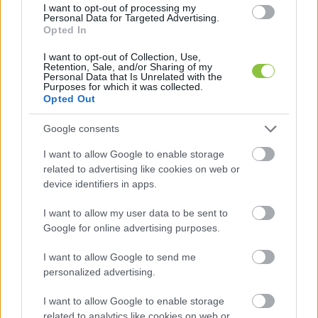
I want to opt-out of processing my
tönkre. Az újnak pedig a hatótávolsága is jóval 
Personal Data for Targeted Advertising.
Opted In
kisebb volt, mint a korábbi eszközé, így két éve 
már csak alig pár kilométeres körben volt 
I want to opt-out of Collection, Use,
Retention, Sale, and/or Sharing of my
fogható az adás.
Personal Data that Is Unrelated with the
Purposes for which it was collected.
Opted Out
A szerződést már felmondták a Nemzeti Média 
és Hírközlési Hatóságnál, így a Pécs 30-as 
Google consents
azonosítójú frekvencia felszabadult. A 
I want to allow Google to enable storage
kábelszolgáltatóknál a Pécs TV adása továbbra is 
related to advertising like cookies on web or
device identifiers in apps.
elérhető, és műsorok továbbra is felkerülnek a 
Youtube-csatornájukra - írta meg a Mecseki 
I want to allow my user data to be sent to
Google for online advertising purposes.
Müzli.
I want to allow Google to send me
A
 Miskolc Televízió 
tartalmai június 1-jétől 
personalized advertising.
kizárólag online lesznek elérhetőek - erről pedig 
I want to allow Google to enable storage
a Mikom Nonprofit Kft. tájékoztatta a 
Media1.hu
-t. 
related to analytics like cookies on web or