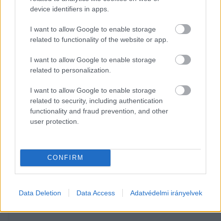
A döntést a médiapiac folyamatos 
device identifiers in apps.
átalakulásával, a fogyasztói szokások 
I want to allow Google to enable storage
változásával indokolják.
related to functionality of the website or app.
A cég azt ígéri, a helyi tévé modernebb 
I want to allow Google to enable storage
related to personalization.
szemlélettel és a kor követelményeinek 
megfelelve folytatja a nézők tájékoztatását, 
I want to allow Google to enable storage
tartalmaik a honlapjukon, a YouTube, Facebook, 
related to security, including authentication
functionality and fraud prevention, and other
Instagram és TikTok csatornáikon lesznek 
user protection.
elérhetőek. 
CONFIRM
HIRDETÉS
Data Deletion
Data Access
Adatvédelmi irányelvek