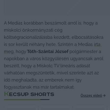
A Media1 korábban beszámolt arról is, hogy a 
miskolci önkormányzati cég 
költségracionalizálásba kezdett, elbocsátásokra 
is sor került néhány hete. Szintén a Media1 
írta 
meg
, hogy
 Tóth-Szántai József 
polgármester a 
napokban a város közgyűlésén ugyancsak arról 
beszélt, hogy a Miskolc TV lineáris adását 
várhatóan megszüntetik, mivel szerinte azt az 
idő meghaladta, az emberek nem így 
fogyasztanak ma már tartalmakat.
K
ECSUP SHORTS
Összes videó