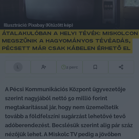
Illusztráció: Pixabay (Kitűzött kép)
Átalakulóban a helyi tévék: Miskolcon
megszűnik a hagyományos tévéadás,
Pécsett már csak kábelen érhető el
2
perc
L
A Pécsi Kommunikációs Központ ügyvezetője 
szerint nagyjából nettó 50 millió forint 
megtakarítással jár, hogy nem üzemeltetik 
tovább a földfelszíni sugárzást lehetővé tevő 
adóberendezést. Becslésük szerint alig pár száz 
nézőjük lehet. A Miskolc TV pedig a jövőben 