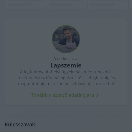
A cikket írta:
Lapszemle
A legfontosabb helyi ügyek más médiumokból,
röviden és tisztán. Válogatunk, összefoglalunk, és
megmutatjuk, mit érdemes elolvasni – az eredeti
forrásokra mutatva. Gyors tájékozódás, egy helyen.
Tovább a szerző adatlapjára
Kulcsszavak: