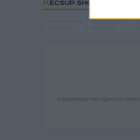
K
ECSUP SHORTS
A legfontosabb helyi ügyek más médiumo