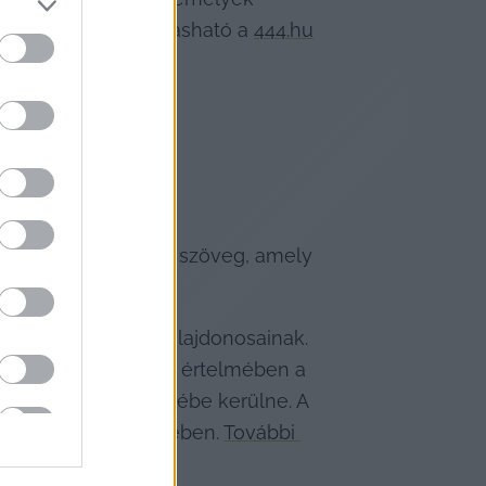
 kiváltására – olvasható a 
444.hu
 meg olyan kép vagy szöveg, amely 
 reklámeszközök tulajdonosainak. 
ítására. A javaslat értelmében a 
mányzatok hatáskörébe kerülne. A 
sható a 444.hu cikkében. 
További 