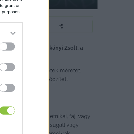
to grant or
ed purposes
sontos Bence és Tárkányi Zsolt, a 
álná a reklámfelületek méretét. 
őszerkezetekre és rögzített 
 valamely nemzeti, etnikai, faji vagy 
lektív bűnösséget sugall vagy 
makra is, amelyek személyek 