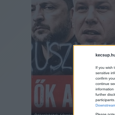
kecsup.h
If you wish 
sensitive in
confirm you
continue se
information 
further disc
participants
Downstream 
Please note