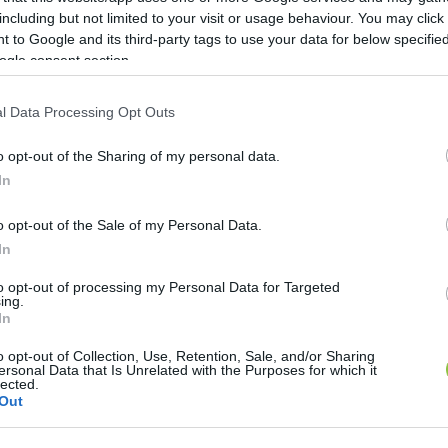
including but not limited to your visit or usage behaviour. You may click 
gaplakátok az utcákról
 to Google and its third-party tags to use your data for below specifi
ogle consent section.
1
perc
l Data Processing Opt Outs
o opt-out of the Sharing of my personal data.
 célzó törvényjavaslatot nyújtott be Bódis Kriszta, C
In
 írja a 444.hu. Lapszemle.
o opt-out of the Sale of my Personal Data.
célú gigaplakátoknak és 15 négyzetméterre maximaliz
In
ületeket, úgynevezett „utcabútorokra“ oszlopokra, tet
to opt-out of processing my Personal Data for Targeted
e.
ing.
In
o opt-out of Collection, Use, Retention, Sale, and/or Sharing
ersonal Data that Is Unrelated with the Purposes for which it
lected.
eklámokat, amelyek sértik az emberi méltóságot, illetve
Out
elenhetne meg továbbá olyan tartalom sem, amely kol
ozás kiterjedne azokra a képi és audiovizuális tartal