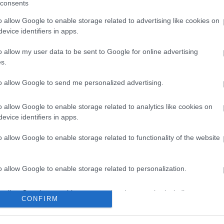
consents
módon ábrázolják, és alkalmasak az említett hatások
o allow Google to enable storage related to advertising like cookies on
evice identifiers in apps.
o allow my user data to be sent to Google for online advertising
s.
to allow Google to send me personalized advertising.
o allow Google to enable storage related to analytics like cookies on
y is módosulna. Politikai hirdetésben nem jelenhetne
evice identifiers in apps.
i, erkölcsi vagy érzelmi fejlődésére.
o allow Google to enable storage related to functionality of the website
akátokat szeptember 30-ig el kellene távolítaniuk a
o allow Google to enable storage related to personalization.
ormányzat kötelezheti őket a reklámhordozók eltávol
ellenőrzése és szükség esetén elbontatása az önkor
o allow Google to enable storage related to security, including
 közigazgatási bírságot is ki lehet majd szabni - olva
CONFIRM
cation functionality and fraud prevention, and other user protection.