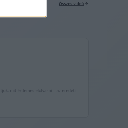
Összes videó
juk, mit érdemes elolvasni – az eredeti