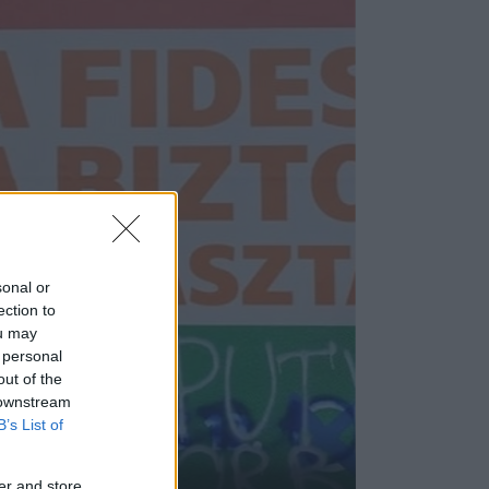
sonal or
ection to
ou may
 personal
out of the
 downstream
B’s List of
er and store