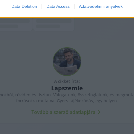
Data Deletion
Data Access
Adatvédelmi irányelvek
A cikket írta:
Lapszemle
kból, röviden és tisztán. Válogatunk, összefoglalunk, és megmutat
forrásokra mutatva. Gyors tájékozódás, egy helyen.
Tovább a szerző adatlapjára