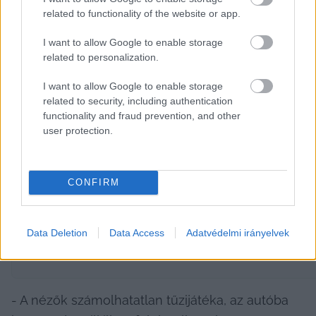
153km/h 
átlagsebességünk
 most már 174km/h 
related to functionality of the website or app.
volt. A ~6 óra vezetési időmből sikerült több mint 
4-et éjszaka megtennem, ami már tavaly is az 
I want to allow Google to enable storage
related to personalization.
egész esemény fénypontja volt számomra. Bár 
tavaly csak 16 fokra hűlt a levegő éjjel, most 3 
I want to allow Google to enable storage
related to security, including authentication
fokban róttuk a köröket. 
functionality and fraud prevention, and other
user protection.
HIRDETÉS
CONFIRM
Data Deletion
Data Access
Adatvédelmi irányelvek
- A nézők számolhatatlan tűzijátéka, az autóba 