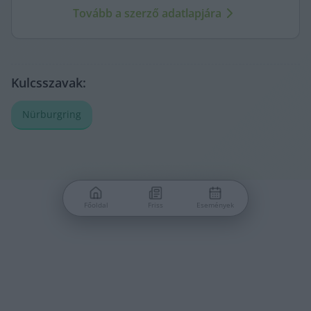
újságírás erősödjön. A város ügyeit szenvedéllyel és
Tovább a szerző adatlapjára
kritikus szemmel követi.
Kulcsszavak:
Nürburgring
Főoldal
Friss
Események