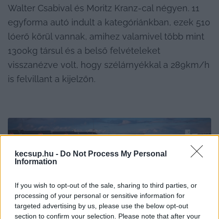
Walter Csabival és Moritz Kranz-cal négyen. 11 
egyforma autó indult a kategóriánkban, ezek 510 
lóerő körül vannak, amihez valamivel több mint 
1300kg társul és a belső felvételeket 
visszanézve volt, hogy szélárnyékkal a 289km/h 
is felvillant a kijelzőn.
kecsup.hu -
Do Not Process My Personal
Information
If you wish to opt-out of the sale, sharing to third parties, or
processing of your personal or sensitive information for
targeted advertising by us, please use the below opt-out
section to confirm your selection. Please note that after your