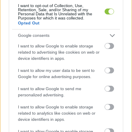
valószínűleg szó nélkül aláírtuk volna.
I want to opt-out of Collection, Use,
Retention, Sale, and/or Sharing of my
Personal Data that Is Unrelated with the
A tavalyihoz képest összességében hogy 
Purposes for which it was collected.
Opted Out
sikerült a verseny, milyen élményekkel 
gazdagodtál?
Google consents
I want to allow Google to enable storage
- Élményben az autó gyorsasága leírhatatlan 
related to advertising like cookies on web or
különbséget jelentett a Cayman-hez (2025-ben 
device identifiers in apps.
ilyen autóval versenyeztek - a szerk.) képest. 
I want to allow my user data to be sent to
Több mint 1 perccel voltam gyorsabb a 25,3km-
Google for online advertising purposes.
es körön. Tavaly nagyságrendileg 30 autó volt 
I want to allow Google to send me
lassabb a miénknél, most viszont körülbelül 40 
personalized advertising.
autó volt csak gyorsabb. Sokkal kevesebbet 
kellett hátrafelé figyelni, mert például 
I want to allow Google to enable storage
related to analytics like cookies on web or
Verstappenék (és a GT3 eleje) is csak 2 óránként 
device identifiers in apps.
körözött le minket és a tavalyi (egy körre vetített) 
I want to allow Google to enable storage