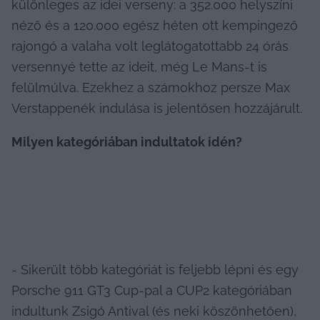
különleges az idei verseny: a 352.000 helyszíni 
néző és a 120.000 egész héten ott kempingező 
rajongó a valaha volt leglátogatottabb 24 órás 
versennyé tette az ideit, még Le Mans-t is 
felülmúlva. Ezekhez a számokhoz persze Max 
Verstappenék indulása is jelentősen hozzájárult.
Milyen kategóriában indultatok idén?
- Sikerült több kategóriát is feljebb lépni és egy 
Porsche 911 GT3 Cup-pal a CUP2 kategóriában 
indultunk Zsigó Antival (és neki köszönhetően), 