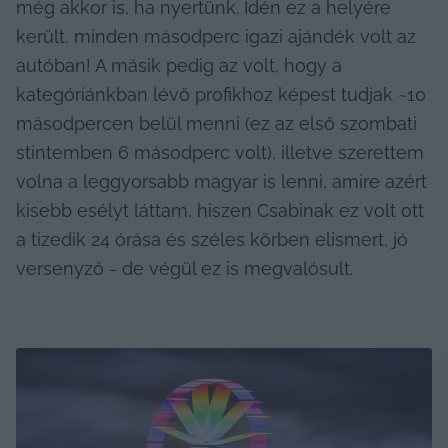
még akkor is, ha nyertünk. Idén ez a helyére 
került, minden másodperc igazi ajándék volt az 
autóban! A másik pedig az volt, hogy a 
kategóriánkban lévő profikhoz képest tudjak ~10 
másodpercen belül menni (ez az első szombati 
stintemben 6 másodperc volt), illetve szerettem 
volna a leggyorsabb magyar is lenni, amire azért 
kisebb esélyt láttam, hiszen Csabinak ez volt ott 
a tizedik 24 órása és széles körben elismert, jó 
versenyző - de végül ez is megvalósult.