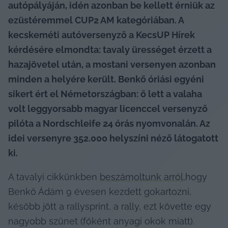
autópályáján, idén azonban be kellett érniük az 
ezüstéremmel CUP2 AM kategóriában. A 
kecskeméti autóversenyző a KecsUP Hírek 
kérdésére elmondta: tavaly ürességet érzett a 
hazajövetel után, a mostani versenyen azonban 
minden a helyére került. Benkő óriási egyéni 
sikert ért el Németországban: ő lett a valaha 
volt leggyorsabb magyar licenccel versenyző 
pilóta a Nordschleife 24 órás nyomvonalán. Az 
idei versenyre 352.000 helyszíni néző látogatott 
ki.
A tavalyi cikkünkben 
beszámoltunk arról
,hogy 
Benkő Ádám 9 évesen kezdett gokartozni, 
később jött a rallysprint, a rally, ezt követte egy 
nagyobb szünet (főként anyagi okok miatt). 