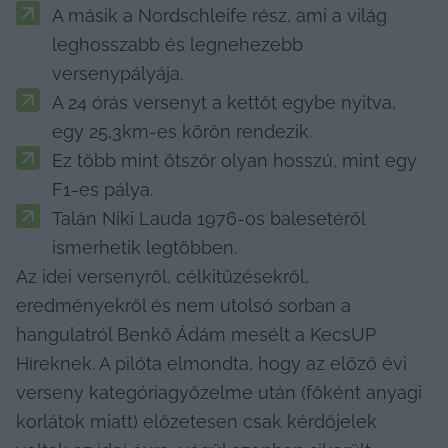
A másik a Nordschleife rész, ami a világ 
leghosszabb és legnehezebb 
versenypályája.
A 24 órás versenyt a kettőt egybe nyitva, 
egy 25,3km-es körön rendezik. 
Ez több mint ötször olyan hosszú, mint egy 
F1-es pálya. 
Talán Niki Lauda 1976-os balesetéről 
ismerhetik legtöbben. 
Az idei versenyről, célkitűzésekről, 
eredményekről és nem utolsó sorban a 
hangulatról Benkő Ádám mesélt a KecsUP 
Híreknek. A pilóta elmondta, hogy az előző évi 
verseny kategóriagyőzelme után (főként anyagi 
korlátok miatt) előzetesen csak kérdőjelek 