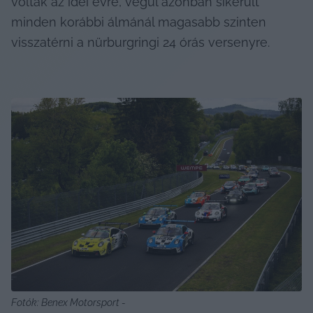
voltak az idei évre, végül azonban sikerült 
minden korábbi álmánál magasabb szinten 
visszatérni a nürburgringi 24 órás versenyre.
Fotók: Benex Motorsport - 