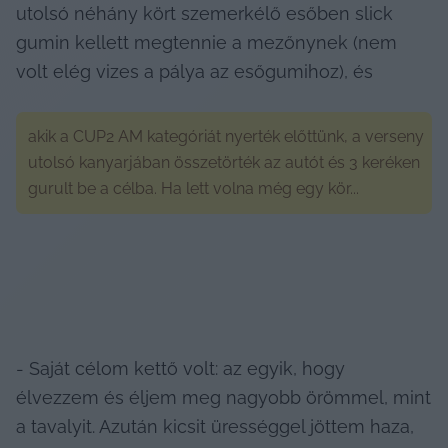
utolsó néhány kört szemerkélő esőben slick 
gumin kellett megtennie a mezőnynek (nem 
volt elég vizes a pálya az esőgumihoz), és
akik a CUP2 AM kategóriát nyerték előttünk, a verseny 
utolsó kanyarjában összetörték az autót és 3 keréken 
gurult be a célba. Ha lett volna még egy kör... 
- Saját célom kettő volt: az egyik, hogy 
élvezzem és éljem meg nagyobb örömmel, mint 
a tavalyit. Azután kicsit ürességgel jöttem haza, 