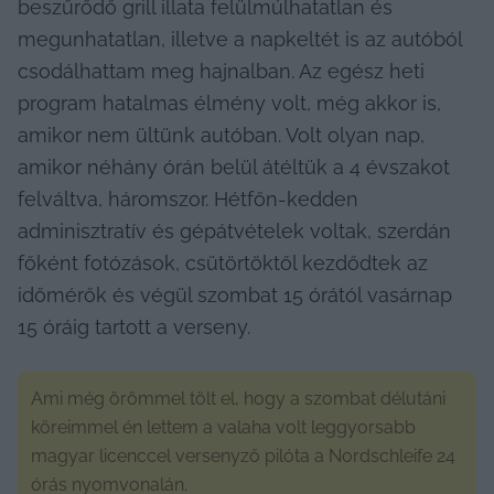
beszűrődő grill illata felülmúlhatatlan és 
megunhatatlan, illetve a napkeltét is az autóból 
csodálhattam meg hajnalban. Az egész heti 
program hatalmas élmény volt, még akkor is, 
amikor nem ültünk autóban. Volt olyan nap, 
amikor néhány órán belül átéltük a 4 évszakot 
felváltva, háromszor. Hétfőn-kedden 
adminisztratív és gépátvételek voltak, szerdán 
főként fotózások, csütörtöktől kezdődtek az 
időmérők és végül szombat 15 órától vasárnap 
15 óráig tartott a verseny. 
Ami még örömmel tölt el, hogy a szombat délutáni 
köreimmel én lettem a valaha volt leggyorsabb 
magyar licenccel versenyző pilóta a Nordschleife 24 
órás nyomvonalán. 