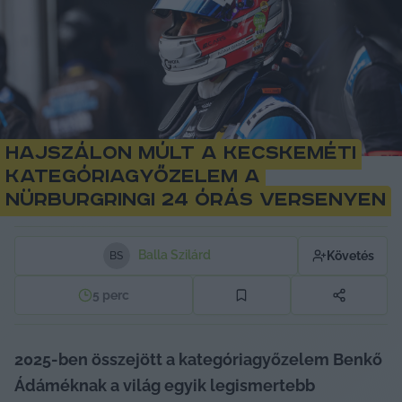
Hajszálon múlt a kecskeméti
kategóriagyőzelem a
nürburgringi 24 órás versenyen
Balla Szilárd
Követés
B
S
5
perc
2025-ben összejött a kategóriagyőzelem Benkő 
Ádáméknak a világ egyik legismertebb 