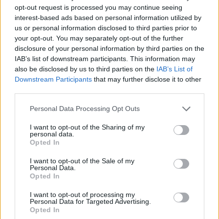
opt-out request is processed you may continue seeing
interest-based ads based on personal information utilized by
us or personal information disclosed to third parties prior to
your opt-out. You may separately opt-out of the further
Fotók: Benex Motorsport - 
disclosure of your personal information by third parties on the
IAB’s list of downstream participants. This information may
also be disclosed by us to third parties on the
IAB’s List of
Downstream Participants
that may further disclose it to other
third parties.
Please note that this website/app uses one or more Google
Personal Data Processing Opt Outs
services and may gather and store information including but
not limited to your visit or usage behaviour. You may click to
I want to opt-out of the Sharing of my
Milyen eredményt értetek el?
personal data.
grant or deny consent to Google and its third-party tags to
Opted In
use your data for below specified purposes in below Google
- Ugyan most a győzelemről egy kicsivel 
consent section.
I want to opt-out of the Sale of my
lemaradtunk, de abszolútban a 161-ből 22.-ek 
Personal Data.
Opted In
lettünk, CUP2-ben negyedikek, CUP2 AM-ban 
pedig másodikként értünk célba. Igazából ha a 
I want to opt-out of processing my
Personal Data for Targeted Advertising.
verseny előtt elénk teszik ezt az eredményt, 
Opted In