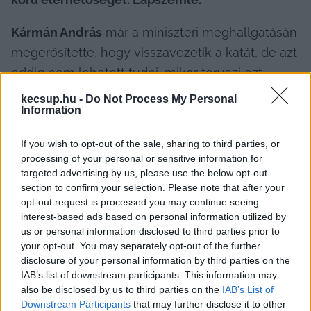
Kármán András
 már a miniszteri meghallgatásán 
megerősítette, hogy visszavezetik a katát, de azt 
eddig nem lehetett tudni, mikor tervezi ezt 
meglépni a Tisza-kormány - emlékeztet 
kecsup.hu -
Do Not Process My Personal
Information
cikkében a 
Telex
.
If you wish to opt-out of the sale, sharing to third parties, or
processing of your personal or sensitive information for
targeted advertising by us, please use the below opt-out
Apáti István 
szerint a kata az egyik az elmúlt 
section to confirm your selection. Please note that after your
másfél évtized kevés sikertörténetéből, 
opt-out request is processed you may continue seeing
interest-based ads based on personal information utilized by
fénykorában még több adóbevételt is termelt, 
us or personal information disclosed to third parties prior to
mint amennyivel számoltak vele a 
your opt-out. You may separately opt-out of the further
költségvetésben, de 2022 augusztusában a 
disclosure of your personal information by third parties on the
IAB’s list of downstream participants. This information may
kormány jelentősen korlátozta az adónemet. A 
also be disclosed by us to third parties on the
IAB’s List of
Mi Hazánk azt javasolta, hogy minél hamarabb 
Downstream Participants
that may further disclose it to other