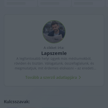
A cikket írta:
Lapszemle
A legfontosabb helyi ügyek más médiumokból,
röviden és tisztán. Válogatunk, összefoglalunk, és
megmutatjuk, mit érdemes elolvasni – az eredeti
forrásokra mutatva. Gyors tájékozódás, egy helyen.
Tovább a szerző adatlapjára
Kulcsszavak: