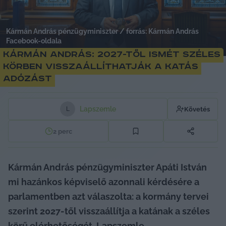
Kármán András pénzügyminiszter / forrás: Kármán András
Facebook-oldala
Kármán András: 2027-től ismét széles
körben visszaállíthatják a katás
adózást
Lapszemle
Követés
L
2
perc
Kármán András pénzügyminiszter Apáti István 
mi hazánkos képviselő azonnali kérdésére a 
parlamentben azt válaszolta: a kormány tervei 
szerint 2027-től visszaállítja a katának a széles 
körű elérhetőségét. Lapszemle.