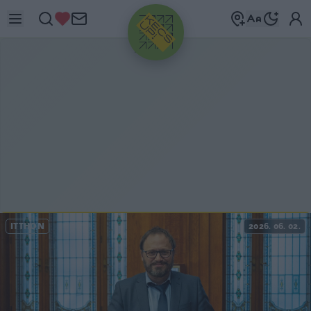
HIRDETÉS
ITTHON
2026. 06. 02.