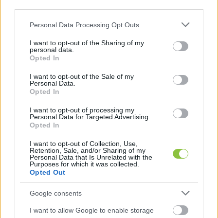
vezessék vissza legalább eredeti formájában, de 
third parties.
inkább kibővített, javított formában.
Please note that this website/app uses one or more Google
Personal Data Processing Opt Outs
services and may gather and store information including but
not limited to your visit or usage behaviour. You may click to
I want to opt-out of the Sharing of my
personal data.
grant or deny consent to Google and its third-party tags to
Opted In
use your data for below specified purposes in below Google
consent section.
I want to opt-out of the Sale of my
Personal Data.
Opted In
A miniszter kijelentette, az elmúlt évek egyik 
I want to opt-out of processing my
Personal Data for Targeted Advertising.
legnagyobb hibája volt, hogy a kata átalakítása 
Opted In
során az előző kormány nem tett különbséget a 
I want to opt-out of Collection, Use,
rendszer valódi célcsoportja és a visszaéléseket 
Retention, Sale, and/or Sharing of my
Personal Data that Is Unrelated with the
kihasználó szereplők között, ennek pedig az lett 
Purposes for which it was collected.
Opted Out
a következménye, hogy százezrek veszítették el 
egyik napról a másikra azt az adózási formát, 
Google consents
amelyre a vállalkozásukat építették.
I want to allow Google to enable storage