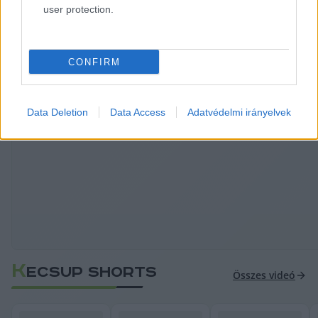
user protection.
tömeges katás vállalkozási szerződésekké 
alakítását.
CONFIRM
További részletek a Telex cikkében.
Data Deletion
Data Access
Adatvédelmi irányelvek
HIRDETÉS
K
ECSUP SHORTS
Összes videó