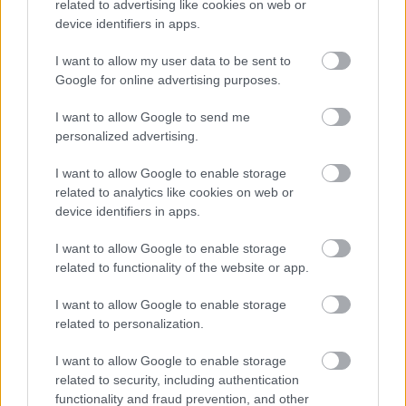
related to advertising like cookies on web or
Kármán András hangsúlyozta: nem egyszerűen a 
device identifiers in apps.
korábbi rendszer változtatás nélküli 
I want to allow my user data to be sent to
visszaállítását tervezik. A cél egy olyan kibővített, 
Google for online advertising purposes.
ugyanakkor a visszaélésekkel szemben 
I want to allow Google to send me
megfelelő garanciákkal védett rendszer 
personalized advertising.
kialakítása, amely valóban a kisvállalkozók 
I want to allow Google to enable storage
működését segíti – fogalmazott a 
related to analytics like cookies on web or
pénzügyminiszter. 
device identifiers in apps.
Hozzátette: olyan szabályozást szeretnének, 
I want to allow Google to enable storage
related to functionality of the website or app.
amely egyszerű adminisztrációt, kiszámítható 
adóterhelést, és tervezhető működési 
I want to allow Google to enable storage
környezetet biztosít az érintett 
related to personalization.
munkavállalóknak, de nem akarnak visszatérni 
I want to allow Google to enable storage
ahhoz a gyakorlathoz sem, amely lehetővé tette 
related to security, including authentication
functionality and fraud prevention, and other
nagyobb vállalatok számára a munkaviszonyok 