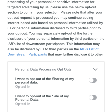
képes lesz Magyarország, hogy sok év után újra 
processing of your personal or sensitive information for
targeted advertising by us, please use the below opt-out
teljesen új motorvonatokat vásároljon – 
Vitézy 
section to confirm your selection. Please note that after your
Dávid
 Facebook-posztja alapján erről számolt be 
opt-out request is processed you may continue seeing
a 24.hu. 
interest-based ads based on personal information utilized by
us or personal information disclosed to third parties prior to
your opt-out. You may separately opt-out of the further
disclosure of your personal information by third parties on the
IAB’s list of downstream participants. This information may
A közlekedési és beruházási miniszter 
also be disclosed by us to third parties on the
IAB’s List of
hozzátette, a megállapodás értelmében EU-s 
Downstream Participants
that may further disclose it to other
third parties.
forrásokból legalább 35 új InterCity-
motorvonatot tudnak beszerezni. Ezek emeletes 
Please note that this website/app uses one or more Google
Personal Data Processing Opt Outs
services and may gather and store information including but
kivitelben nagyjából 200 mai InterCity-
not limited to your visit or usage behaviour. You may click to
I want to opt-out of the Sharing of my
személykocsinak megfelelő kapacitást 
personal data.
grant or deny consent to Google and its third-party tags to
Opted In
jelentenek, tehát országosan érezhető InterCity 
use your data for below specified purposes in below Google
consent section.
I want to opt-out of the Sale of my
flottacserét jelent egy ekkora beszerzés - 
Personal Data.
olvasható a 
24.hu
 cikkében.
Opted In