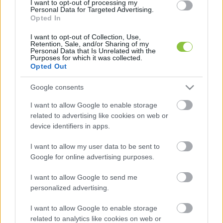
I want to opt-out of processing my
Personal Data for Targeted Advertising.
Opted In
I want to opt-out of Collection, Use,
Retention, Sale, and/or Sharing of my
Personal Data that Is Unrelated with the
Purposes for which it was collected.
Opted Out
A terv szerint az új motorvonatok a legfontosabb 
fővonalakon teljesítenek majd szolgálatot 
Google consents
(például: Budapest–Debrecen–Nyíregyháza–
I want to allow Google to enable storage
Miskolc kör IC, Budapest–Szeged, Budapest–
related to advertising like cookies on web or
device identifiers in apps.
Pécs), és a jelenlegi ütemezés szerint az idén 
kiírt közbeszerzést követően az első példányok 
I want to allow my user data to be sent to
Google for online advertising purposes.
2029-re szolgálatba állhatnak.
I want to allow Google to send me
A mostani projekt óriási előrelépést hozhat a 
personalized advertising.
magyar InterCity-vonatok színvonalában, 
I want to allow Google to enable storage
akadálymentes, klimatizált járműparkkal tudjuk 
related to analytics like cookies on web or