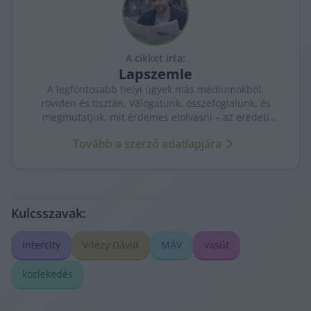
A cikket írta:
Lapszemle
A legfontosabb helyi ügyek más médiumokból,
röviden és tisztán. Válogatunk, összefoglalunk, és
megmutatjuk, mit érdemes elolvasni – az eredeti
forrásokra mutatva. Gyors tájékozódás, egy helyen.
Tovább a szerző adatlapjára
Kulcsszavak:
Intercity
Vitézy Dávid
MÁV
vasút
közlekedés