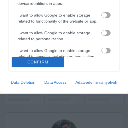
megújítani a flottát. Ezért is nélkülözhetetlenek 
device identifiers in apps.
az európai uniós források – akárhogy is próbálja 
I want to allow Google to enable storage
most az ellenzékbe szorult korábbi kormánypárt 
related to functionality of the website or app.
az ellenkezőjét magyarázni – írja a miniszter, aki 
I want to allow Google to enable storage
szerint 
„az új IC-szerelvények megrendeléséhez 
related to personalization.
szükséges források hazahozatalával az új kormány 
I want to allow Google to enable storage
három hét alatt többet tett a magyar vasút és a 
related to security, including authentication
közösségi közlekedés fejlesztéséért, mint Lázár 
CONFIRM
functionality and fraud prevention, and other
János teljes minisztersége alatt.”
user protection.
K
ECSUP SHORTS
Összes videó
Data Deletion
Data Access
Adatvédelmi irányelvek