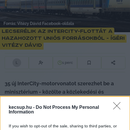
Forrás: Vitézy Dávid Facebook-oldala
Lecserélik az InterCity-flottát a
hazahozott uniós forrásokból - ígéri
Vitézy Dávid
1
perc
L
35 új InterCity-motorvonatot szerezhet be a 
minisztérium - közölte a közlekedési és 
beruházási miniszter. Lapszemle.
kecsup.hu -
Do Not Process My Personal
Information
A pénteken megkötött, 16,4 milliárd eurós uniós 
megállapodás eredményeként végre arra is 
If you wish to opt-out of the sale, sharing to third parties, or