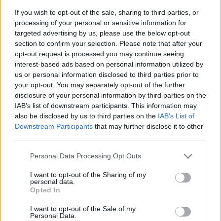
beruházások esetében ez azt jelenti, hogy 
If you wish to opt-out of the sale, sharing to third parties, or
napirendre kerülhet a nyertes ajánlatadók 
processing of your personal or sensitive information for
targeted advertising by us, please use the below opt-out
cseréje, a nyertes szerződések felbontása. 
section to confirm your selection. Please note that after your
Ehhez az új kabinetnek az elszámoltatáson túl 
opt-out request is processed you may continue seeing
költségvetési érdeke is fűződik - olvasható a 
interest-based ads based on personal information utilized by
us or personal information disclosed to third parties prior to
24.hu cikkében
.
your opt-out. You may separately opt-out of the further
disclosure of your personal information by third parties on the
IAB’s list of downstream participants. This information may
also be disclosed by us to third parties on the
IAB’s List of
Downstream Participants
that may further disclose it to other
third parties.
Please note that this website/app uses one or more Google
Personal Data Processing Opt Outs
services and may gather and store information including but
A beszerzések várható felülvizsgálata 
not limited to your visit or usage behaviour. You may click to
I want to opt-out of the Sharing of my
veszélyeztetheti a NER-közeliként azonosított 
personal data.
grant or deny consent to Google and its third-party tags to
Opted In
cégek bevételeit és fizetőképességét, ami adott 
use your data for below specified purposes in below Google
consent section.
I want to opt-out of the Sale of my
esetben létszámleépítésekhez is vezethet.
Personal Data.