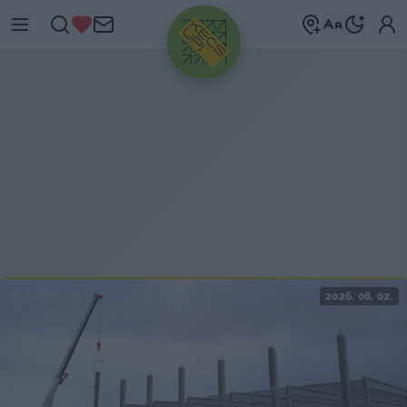
HIRDETÉS
ITTHON
2026. 06. 02.