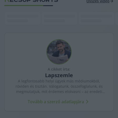
ECSUP SHORTS
Összes videó
A cikket írta:
Lapszemle
A legfontosabb helyi ügyek más médiumokból,
röviden és tisztán. Válogatunk, összefoglalunk, és
megmutatjuk, mit érdemes elolvasni – az eredeti
forrásokra mutatva. Gyors tájékozódás, egy helyen.
Tovább a szerző adatlapjára