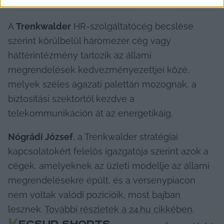
A 
Trenkwalder
 HR-szolgáltatócég becslése 
szerint körülbelül háromezer cég vagy 
háttérintézmény tartozik az állami 
megrendelések kedvezményezettjei közé, 
melyek széles ágazati palettán mozognak, a 
biztosítási szektortól kezdve a 
telekommunikáción át az energetikáig.
Nógrádi József
, a Trenkwalder stratégiai 
kapcsolatokért felelős igazgatója szerint azok a 
cégek, amelyeknek az üzleti modellje az állami 
megrendelésekre épült, és a versenypiacon 
nem voltak valódi pozícióik, most bajban 
lesznek. 
További részletek a 24.hu cikkében.
K