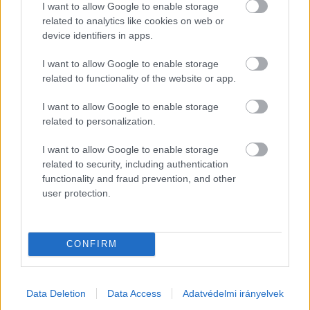
teljesített, vagy szerződés alapján teljesítendő 
I want to allow Google to enable storage
munkák ellenértéke - írja a 24.hu.
related to analytics like cookies on web or
device identifiers in apps.
Koji László szerint a folyamatban lévő 
I want to allow Google to enable storage
beruházások biztosan befejeződnek, 
related to functionality of the website or app.
megvalósulnak majd, a bizonytalanságot az 
I want to allow Google to enable storage
okozza, hogy mindezt ki fizeti majd meg, s 
related to personalization.
melyik cégnek, meddig áll a pénze a 
I want to allow Google to enable storage
projektekben. 
related to security, including authentication
functionality and fraud prevention, and other
user protection.
HIRDETÉS
CONFIRM
Data Deletion
Data Access
Adatvédelmi irányelvek