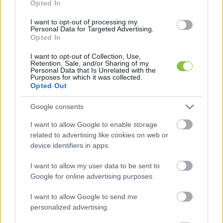
Opted In
Koji László
, az 
Építési Vállalkozók Országos 
I want to opt-out of processing my
Szakszövetségének
 (ÉVOSZ) elnöke a portálnak 
Personal Data for Targeted Advertising.
Opted In
nyilatkozva arra hívta fel a figyelmet, hogy a 
folyamat a fizikai vagy szakmunkákat végző 
I want to opt-out of Collection, Use,
Retention, Sale, and/or Sharing of my
alvállalkozói/kivitelezői rendszer egészére is 
Personal Data that Is Unrelated with the
Purposes for which it was collected.
hatással lenne - ez több ezer mikro-, kis- és 
Opted Out
középvállalkozást jelent. A közbeszerzések, 
Google consents
folyamatban lévő projektek felülvizsgálata során 
I want to allow Google to enable storage
előállhat az a helyzet, hogy az alvállalkozók 
related to advertising like cookies on web or
nem lesznek időben kifizetve.
device identifiers in apps.
Az ÉVOSZ-elnök szerint kulcskérdés, hogy a 
I want to allow my user data to be sent to
Google for online advertising purposes.
kkv-k hogyan jutnak majd bevételükhöz, az 
optimális az lenne, ha az alvállalkozói lánc tagjai 
I want to allow Google to send me
personalized advertising.
nem várnának sokat arra a pénzre, ami a már 