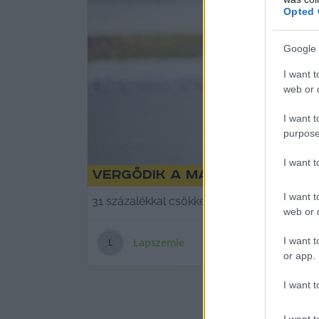
Opted 
Google 
I want t
web or d
I want t
purpose
I want 
Vergődik a magyar akkugyá
I want t
31 százalékkal csökkent az akkugyártás jún
web or d
I want t
Lapszemle
L
or app.
I want t
I want t