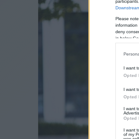
participants
Downstream 
Please note
information 
deny consent
in below Go
Persona
I want t
Opted 
I want t
Opted 
I want 
Advertis
Opted 
I want t
of my P
was col