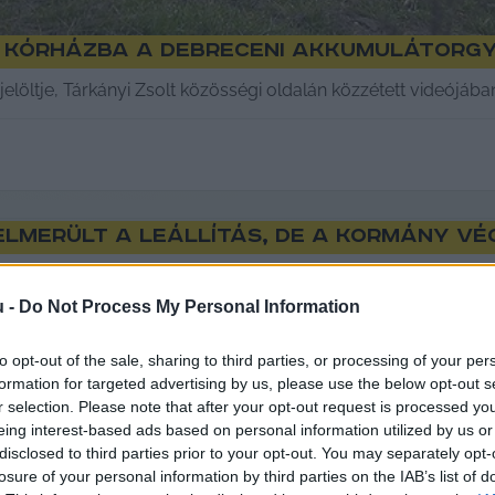
t kórházba a debreceni akkumulátorg
 jelöltje, Tárkányi Zsolt közösségi oldalán közzétett videójába
Kép hamarosan
elmerült a leállítás, de a kormány vé
erint súlyos mérgezések történtek a gödi Samsung SDI akkumulá
u -
Do Not Process My Personal Information
to opt-out of the sale, sharing to third parties, or processing of your per
formation for targeted advertising by us, please use the below opt-out s
r selection. Please note that after your opt-out request is processed y
eing interest-based ads based on personal information utilized by us or
disclosed to third parties prior to your opt-out. You may separately opt-
losure of your personal information by third parties on the IAB’s list of