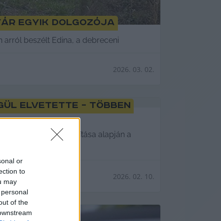
yár egyik dolgozója
n arról beszélt Edina, a debreceni
2026. 03. 02.
gül elvetette – többen
torgyárban. A lap állítása alapján a
sonal or
ection to
2026. 02. 10.
ou may
 personal
out of the
 downstream