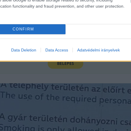
cation functionality and fraud prevention, and other user protection.
CONFIRM
Jelentkezz be a KecsUP-ra!
Data Deletion
Data Access
Adatvédelmi irányelvek
Lépj be a beszélgetéshez és hogy jobban megismerjük egymást.
BELÉPÉS