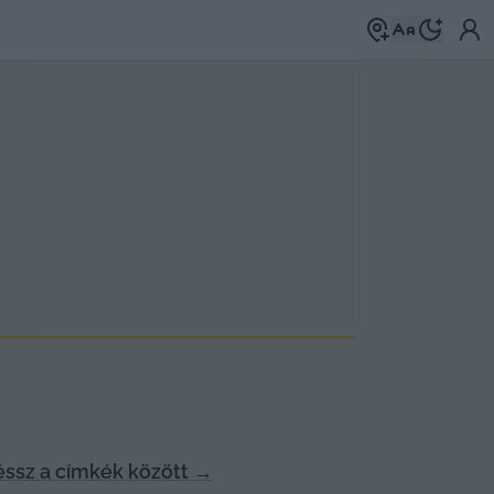
ssz a címkék között
→