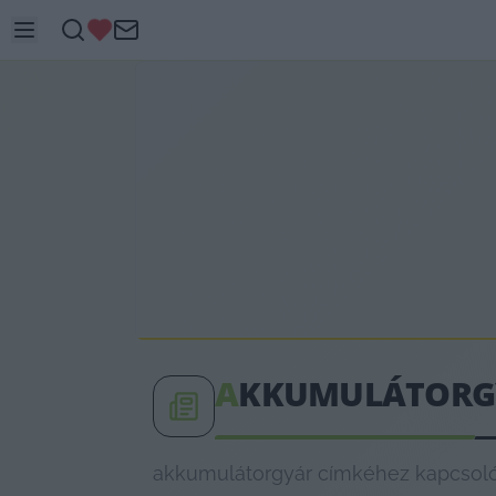
A
KKUMULÁTORG
akkumulátorgyár címkéhez kapcsolód