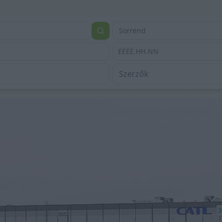
Sorrend
ÉÉÉÉ.HH.NN