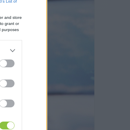
B’s List of
er and store
to grant or
ed purposes