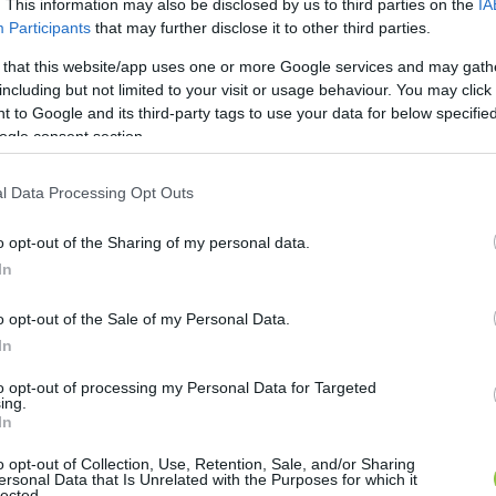
. This information may also be disclosed by us to third parties on the
IA
Participants
that may further disclose it to other third parties.
 that this website/app uses one or more Google services and may gath
including but not limited to your visit or usage behaviour. You may click 
 to Google and its third-party tags to use your data for below specifi
ogle consent section.
l Data Processing Opt Outs
o opt-out of the Sharing of my personal data.
In
o opt-out of the Sale of my Personal Data.
In
to opt-out of processing my Personal Data for Targeted
ing.
In
o opt-out of Collection, Use, Retention, Sale, and/or Sharing
ersonal Data that Is Unrelated with the Purposes for which it
lected.