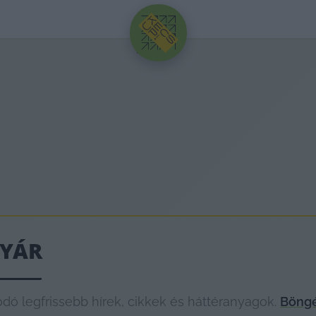
HIRDETÉS
YÁR
ó legfrissebb hírek, cikkek és háttéranyagok.
Böngé