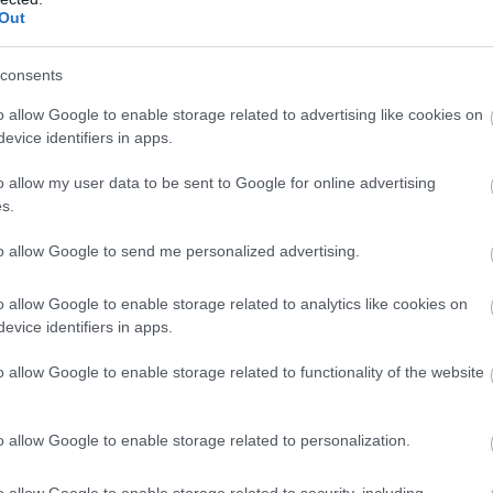
Out
consents
o allow Google to enable storage related to advertising like cookies on
evice identifiers in apps.
o allow my user data to be sent to Google for online advertising
s.
to allow Google to send me personalized advertising.
rtás, jelentősen visszaesett a term
o allow Google to enable storage related to analytics like cookies on
iusban, a járműgyártás 12 százalékkal zsugorodott, az ipar p
evice identifiers in apps.
o allow Google to enable storage related to functionality of the website
o allow Google to enable storage related to personalization.
o allow Google to enable storage related to security, including