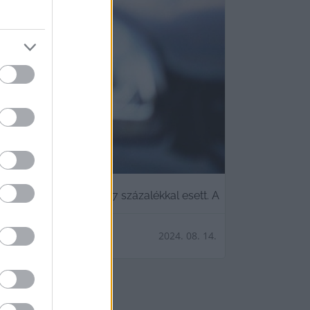
elés
edig összességében 3,7 százalékkal esett. A
2024. 08. 14.