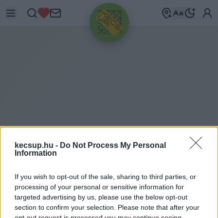
HIRDETÉS
kecsup.hu -
Do Not Process My Personal
Information
B
ÁNÓCZKI MÓNIKA
If you wish to opt-out of the sale, sharing to third parties, or
processing of your personal or sensitive information for
targeted advertising by us, please use the below opt-out
Bánóczki Mónika címkéhez kapcsolódó
section to confirm your selection. Please note that after your
opt-out request is processed you may continue seeing