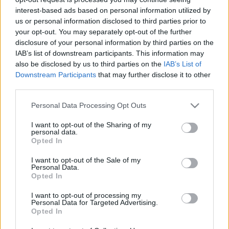
legfrissebb hírek, cikkek és háttéranyagok.
interest-based ads based on personal information utilized by
Böngéssz a címkék között
→
us or personal information disclosed to third parties prior to
your opt-out. You may separately opt-out of the further
disclosure of your personal information by third parties on the
IAB’s list of downstream participants. This information may
Sorrend
also be disclosed by us to third parties on the
IAB’s List of
Downstream Participants
that may further disclose it to other
ÉÉÉÉ.HH.NN
ÉÉÉÉ.HH.NN
third parties.
Please note that this website/app uses one or more Google
Personal Data Processing Opt Outs
services and may gather and store information including but
not limited to your visit or usage behaviour. You may click to
I want to opt-out of the Sharing of my
personal data.
grant or deny consent to Google and its third-party tags to
Opted In
use your data for below specified purposes in below Google
consent section.
I want to opt-out of the Sale of my
Personal Data.
Opted In
I want to opt-out of processing my
Personal Data for Targeted Advertising.
Opted In