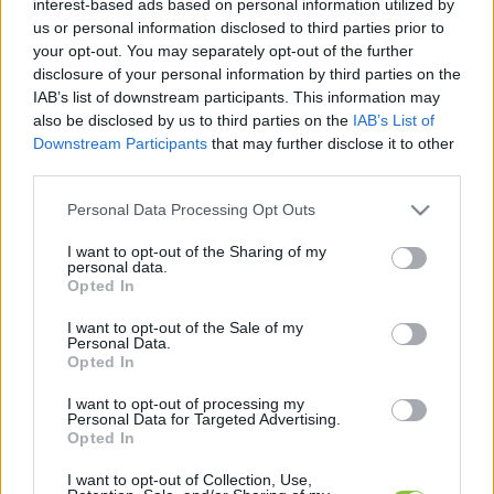
interest-based ads based on personal information utilized by
cikkek és háttéranyagok.
Böngéssz a címkék
us or personal information disclosed to third parties prior to
között
→
your opt-out. You may separately opt-out of the further
disclosure of your personal information by third parties on the
IAB’s list of downstream participants. This information may
also be disclosed by us to third parties on the
IAB’s List of
Sorrend
Downstream Participants
that may further disclose it to other
third parties.
ÉÉÉÉ.HH.NN
ÉÉÉÉ.HH.NN
Please note that this website/app uses one or more Google
Personal Data Processing Opt Outs
services and may gather and store information including but
not limited to your visit or usage behaviour. You may click to
I want to opt-out of the Sharing of my
personal data.
grant or deny consent to Google and its third-party tags to
Opted In
use your data for below specified purposes in below Google
consent section.
I want to opt-out of the Sale of my
Personal Data.
Opted In
I want to opt-out of processing my
Personal Data for Targeted Advertising.
Opted In
I want to opt-out of Collection, Use,