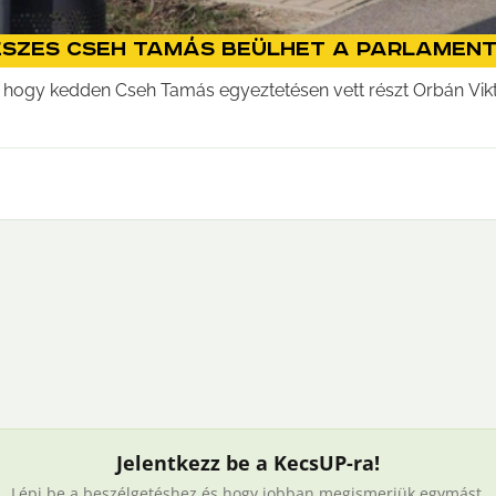
deszes Cseh Tamás beülhet a parlamen
, hogy kedden Cseh Tamás egyeztetésen vett részt Orbán Vikt
Jelentkezz be a KecsUP-ra!
Lépj be a beszélgetéshez és hogy jobban megismerjük egymást.