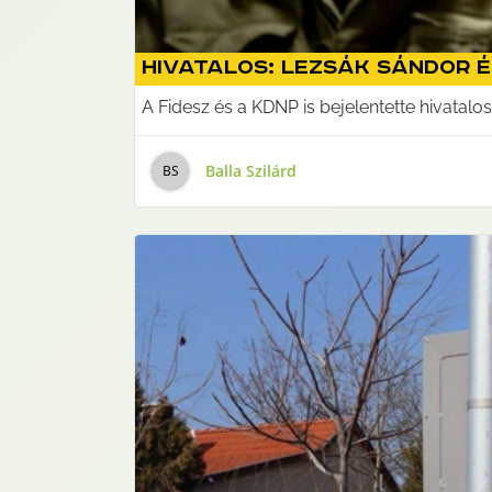
Hivatalos: Lezsák Sándor 
A Fidesz és a KDNP is bejelentette hivatalos p
Balla Szilárd
B
S