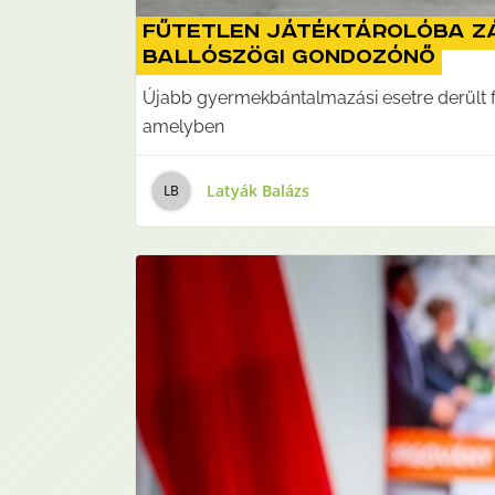
Fűtetlen játéktárolóba z
ballószögi gondozónő
Újabb gyermekbántalmazási esetre derült fé
amelyben
Latyák Balázs
L
B