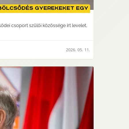
 bölcsődés gyerekeket egy
dei csoport szülői közössége írt levelet,
2026. 05. 11.