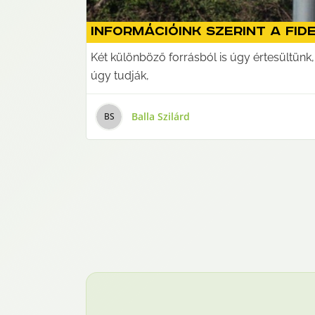
Információink szerint a fi
Két különböző forrásból is úgy értesültünk
úgy tudják,
Balla Szilárd
B
S