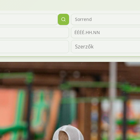
Sorrend
ÉÉÉÉ.HH.NN