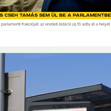
és Cseh Tamás sem ül be a parlamentbe
arlamenti frakcióját: az eredeti listáról 25 fő adta át a helyét 