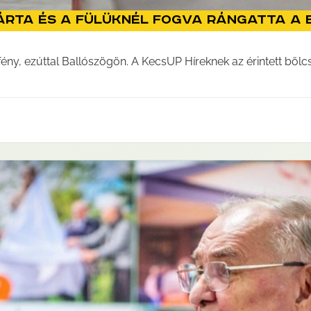
árta és a fülüknél fogva rángatta a
ny, ezúttal Ballószögön. A KecsUP Híreknek az érintett bölcső