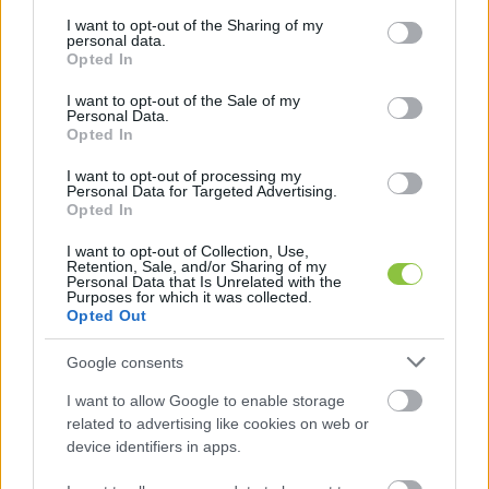
services and may gather and store information including but
not limited to your visit or usage behaviour. You may click to
I want to opt-out of the Sharing of my
personal data.
grant or deny consent to Google and its third-party tags to
Opted In
use your data for below specified purposes in below Google
consent section.
I want to opt-out of the Sale of my
Personal Data.
Mi alapján válasszunk grillsütőt
Opted In
otthonra?
I want to opt-out of processing my
Javában dübörög a kerti partik szezonja, de még most
Personal Data for Targeted Advertising.
Opted In
sem vagyunk túlságosan későn ahhoz, hogy beszerezzük
magunknak a számunkra ideális grillezőt, hiszen
I want to opt-out of Collection, Use,
Retention, Sale, and/or Sharing of my
Personal Data that Is Unrelated with the
Purposes for which it was collected.
Promó Piroska
2024. 06. 25.
P
P
Opted Out
Google consents
I want to allow Google to enable storage
related to advertising like cookies on web or
device identifiers in apps.