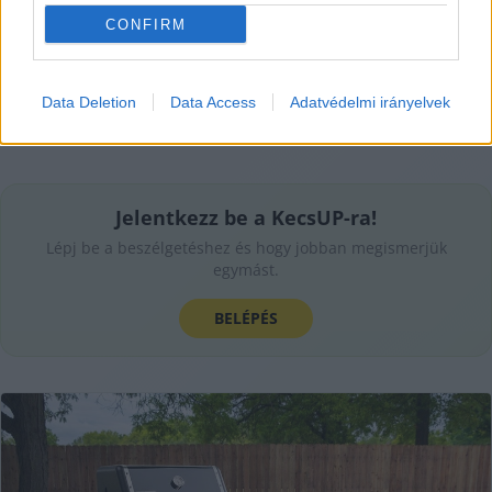
CONFIRM
Data Deletion
Data Access
Adatvédelmi irányelvek
Jelentkezz be a KecsUP-ra!
Lépj be a beszélgetéshez és hogy jobban megismerjük
egymást.
BELÉPÉS