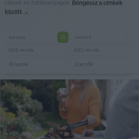
cikkek és háttéranyagok.
Böngéssz a címkék
között
→
Sorrend
ÉÉÉÉ.HH.NN
ÉÉÉÉ.HH.NN