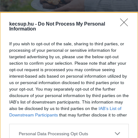
kecsup.hu -
Do Not Process My Personal
Information
A közös főzés ereje: miért kovácsol
össze egy jó grillezés?
If you wish to opt-out of the sale, sharing to third parties, or
Kevés olyan program van, ami annyira természetesen
processing of your personal or sensitive information for
targeted advertising by us, please use the below opt-out
hozza össze az embereket, mint egy közös sütés-főzés.
section to confirm your selection. Please note that after your
Valahogy minden oldottabb, amikor együtt
opt-out request is processed you may continue seeing
interest-based ads based on personal information utilized by
us or personal information disclosed to third parties prior to
Promó Piroska
2026. 01. 10.
P
P
your opt-out. You may separately opt-out of the further
disclosure of your personal information by third parties on the
IAB’s list of downstream participants. This information may
also be disclosed by us to third parties on the
IAB’s List of
Downstream Participants
that may further disclose it to other
third parties.
Please note that this website/app uses one or more Google
Personal Data Processing Opt Outs