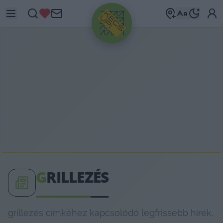
HIRDETÉS
G
RILLEZÉS
grillezés címkéhez kapcsolódó legfrissebb hírek,