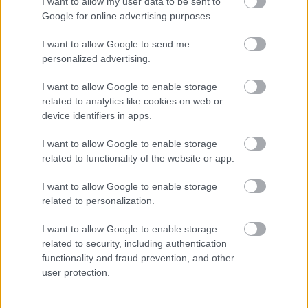
I want to allow my user data to be sent to
Google for online advertising purposes.
I want to allow Google to send me
personalized advertising.
I want to allow Google to enable storage
related to analytics like cookies on web or
device identifiers in apps.
I want to allow Google to enable storage
Elektromos grillek bárhol,
related to functionality of the website or app.
bármikor
I want to allow Google to enable storage
Ahogy jön a jó idő, a grillezés ismét előkerül. Sokan
related to personalization.
rajonganak a grillételekért, de a vele járó előkészületeket
I want to allow Google to enable storage
már kevésbé szeretik. Van amikor az
related to security, including authentication
functionality and fraud prevention, and other
Promó Piroska
2024. 04. 21.
P
P
user protection.