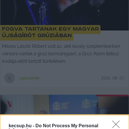
Fogva tartanak egy magyar
újságírót Grúziában
Mézes László Róbert volt az, akit tavaly szeptemberben
véresre vertek a grúz kormánypárt, a Grúz Álom tbiliszi
irodája előtt tartott tüntetésen.
Lapszemle
2026. 08. 07.
L
kecsup.hu -
Do Not Process My Personal