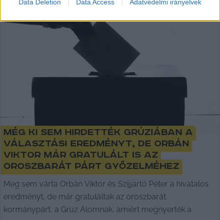
Data Deletion
Data Access
Adatvédelmi irányelvek
Még ki sem hirdették Grúziában a
választási eredményt, de Orbán
Viktor már gratulált is az
oroszbarát párt győzelméhez
Meg sem várta Orbán Viktor és Szijjártó Péter a hivatalos
eredményt, de már gratuláltak az oroszbarát
kormánypárt, a Grúz Álomnak, amiért megnyerték a