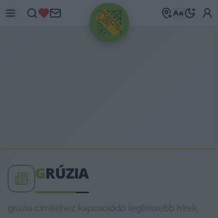
HIRDETÉS
G
RÚZIA
grúzia címkéhez kapcsolódó legfrissebb hírek,