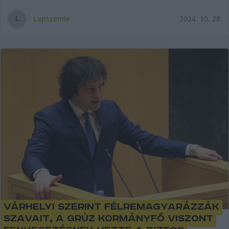
Lapszemle
2024. 10. 28.
L
Várhelyi szerint félremagyarázzák
szavait, a grúz kormányfő viszont