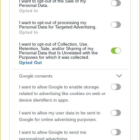
I want to opt-out of the Sale of my
Personal Data.
Opted In
I want to opt-out of processing my
Personal Data for Targeted Advertising.
Opted In
I want to opt-out of Collection, Use,
Retention, Sale, and/or Sharing of my
Personal Data that Is Unrelated with the
Purposes for which it was collected.
Opted Out
Google consents
I want to allow Google to enable storage
Uniós külügyminiszterek bírálták
related to advertising like cookies on web or
Orbán grúziai útját
device identifiers in apps.
Hétfőn az újraválasztott Irakli Kobakhidze miniszterelnök
I want to allow my user data to be sent to
meghívására Tbiliszibe látogatott Orbán Viktor és Szijjártó
Google for online advertising purposes.
Péter, amit az Európai Unió 13
I want to allow Google to send me
personalized advertising.