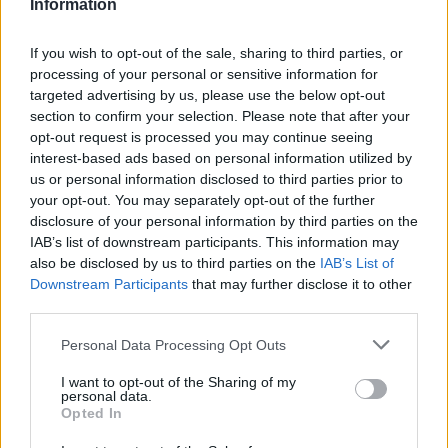
Information
If you wish to opt-out of the sale, sharing to third parties, or
processing of your personal or sensitive information for
targeted advertising by us, please use the below opt-out
section to confirm your selection. Please note that after your
opt-out request is processed you may continue seeing
interest-based ads based on personal information utilized by
Moszkvának tetszik Orbán
us or personal information disclosed to third parties prior to
„független és konstruktív” uniós
your opt-out. You may separately opt-out of the further
irányvonala
disclosure of your personal information by third parties on the
IAB’s list of downstream participants. This information may
Dmitrij Peszkov, Vlagyimir Putyin orosz elnök szóvivője
also be disclosed by us to third parties on the
IAB’s List of
egy sajtótájékoztatón méltatta Orbán Viktor magyar
Downstream Participants
that may further disclose it to other
third parties.
kormányfő „önálló álláspontját”, ellenben az
Please note that this website/app uses one or more Google
Personal Data Processing Opt Outs
services and may gather and store information including but
Lapszemle
2024. 10. 31.
L
not limited to your visit or usage behaviour. You may click to
I want to opt-out of the Sharing of my
personal data.
grant or deny consent to Google and its third-party tags to
Opted In
use your data for below specified purposes in below Google
consent section.