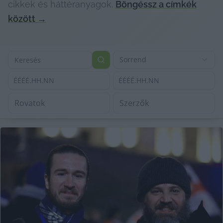
cikkek és háttéranyagok.
Böngéssz a címkék
között
→
Sorrend
ÉÉÉÉ.HH.NN
ÉÉÉÉ.HH.NN