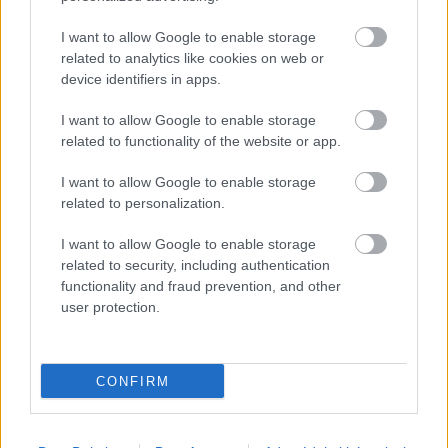
Lapszemle
2024. 10. 29.
L
I want to allow Google to enable storage
related to analytics like cookies on web or
device identifiers in apps.
I want to allow Google to enable storage
related to functionality of the website or app.
I want to allow Google to enable storage
related to personalization.
I want to allow Google to enable storage
Jelentkezz be a KecsUP-ra!
related to security, including authentication
functionality and fraud prevention, and other
Lépj be a beszélgetéshez és hogy jobban megismerjük
user protection.
egymást.
BELÉPÉS
CONFIRM