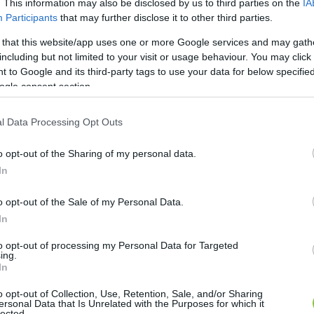
. This information may also be disclosed by us to third parties on the
IA
Participants
that may further disclose it to other third parties.
 that this website/app uses one or more Google services and may gath
including but not limited to your visit or usage behaviour. You may click 
 to Google and its third-party tags to use your data for below specifi
ogle consent section.
l Data Processing Opt Outs
o opt-out of the Sharing of my personal data.
In
o opt-out of the Sale of my Personal Data.
In
to opt-out of processing my Personal Data for Targeted
ing.
In
o opt-out of Collection, Use, Retention, Sale, and/or Sharing
ersonal Data that Is Unrelated with the Purposes for which it
lected.