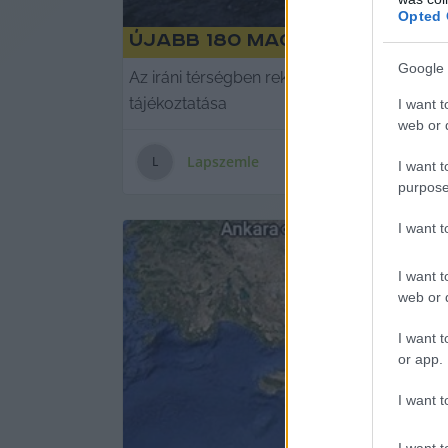
Opted 
Újabb 180 magyar térhet h
Google 
Az iráni térségben rekedt magyarokat ment
tájékoztatása
I want t
web or d
Lapszemle
L
I want t
purpose
I want 
I want t
web or d
I want t
or app.
I want t
I want t