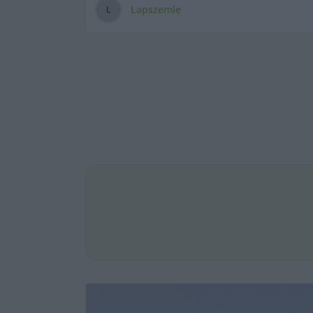
Lapszemle
L