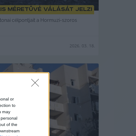
is méretűvé válását jelzi
tonai célpontjait a Hormuzi-szoros
2026. 03. 18.
sonal or
ection to
ou may
 personal
out of the
 downstream