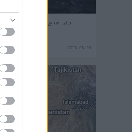
A külgazdasági és külügyminiszter
2026. 03. 09.