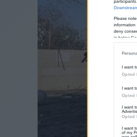
participants
Downstream 
Please note
information 
deny consent
in below Go
Persona
I want t
Opted 
I want t
Opted 
I want 
Advertis
Opted 
I want t
of my P
was col