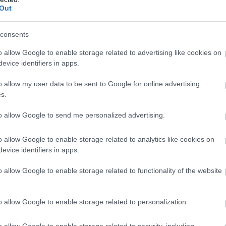
Out
aza a Közel-Keletről
consents
esítő repülőgépjáratokkal szállítja haza a magyar kormány. 
o allow Google to enable storage related to advertising like cookies on
evice identifiers in apps.
o allow my user data to be sent to Google for online advertising
s.
to allow Google to send me personalized advertising.
o allow Google to enable storage related to analytics like cookies on
evice identifiers in apps.
o allow Google to enable storage related to functionality of the website
o allow Google to enable storage related to personalization.
o allow Google to enable storage related to security, including