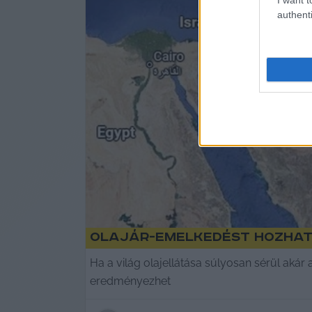
authenti
Olajár-emelkedést hozhat 
Ha a világ olajellátása súlyosan sérül akár
eredményezhet