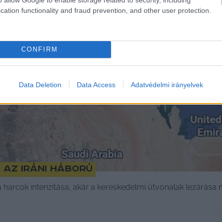
cation functionality and fraud prevention, and other user protection.
CONFIRM
Data Deletion
Data Access
Adatvédelmi irányelvek
az iráni háború
 a harcok intenzitása, akár a kereskedelmi útvonalak lezárása