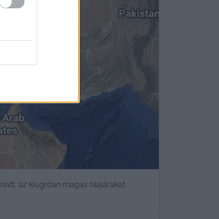
 miatt, az kiugróan magas olajárakat