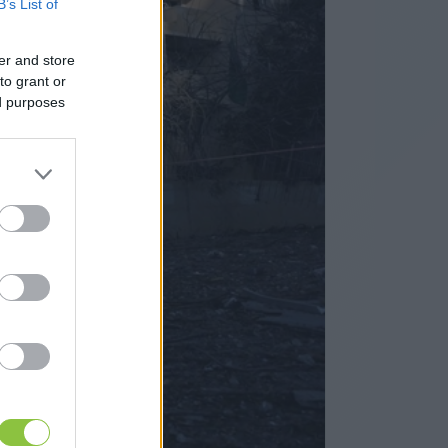
B’s List of
er and store
to grant or
ed purposes