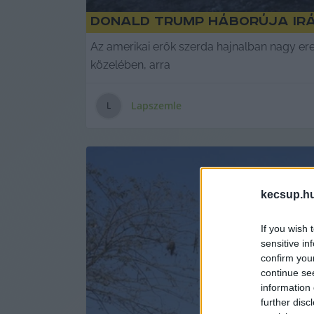
Donald Trump háborúja Irá
Az amerikai erők szerda hajnalban nagy er
közelében, arra
Lapszemle
L
kecsup.h
If you wish 
sensitive in
confirm you
continue se
information 
further disc