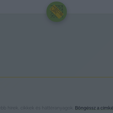
HIRDETÉS
bb hírek, cikkek és háttéranyagok.
Böngéssz a címké