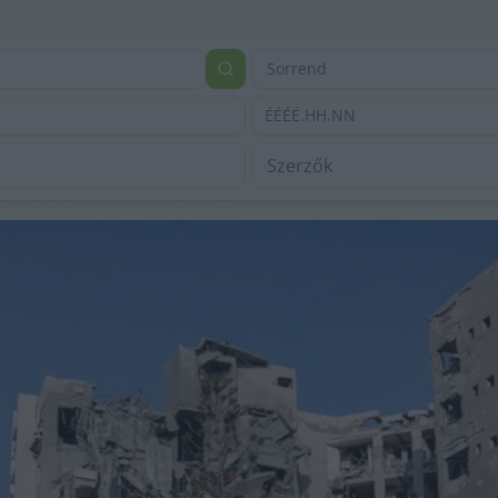
Sorrend
ÉÉÉÉ.HH.NN