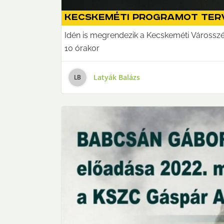
Kecskeméti programot terv
Idén is megrendezik a Kecskeméti Városszé
10 órakor
Latyák Balázs
L
B