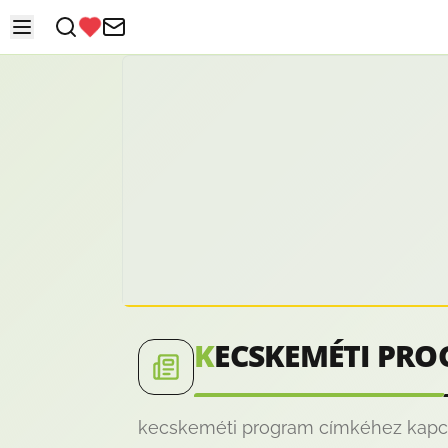
K
ECSKEMÉTI PR
kecskeméti program címkéhez kapcso