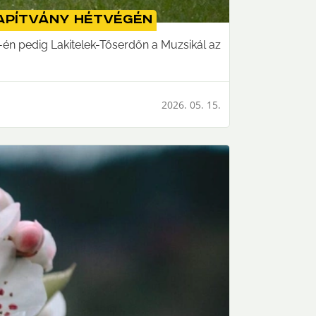
apítvány hétvégén
én pedig Lakitelek-Tőserdőn a Muzsikál az
2026. 05. 15.