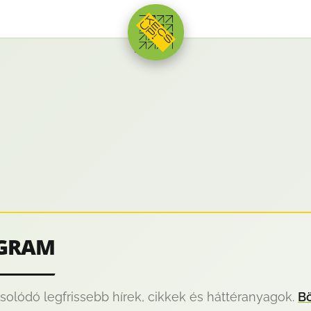
HIRDETÉS
OGRAM
lódó legfrissebb hírek, cikkek és háttéranyagok.
Bö