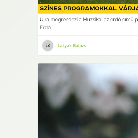
Színes programokkal várj
Újra megrendezi a Muzsikál az erdő című p
Erdő
Latyák Balázs
L
B