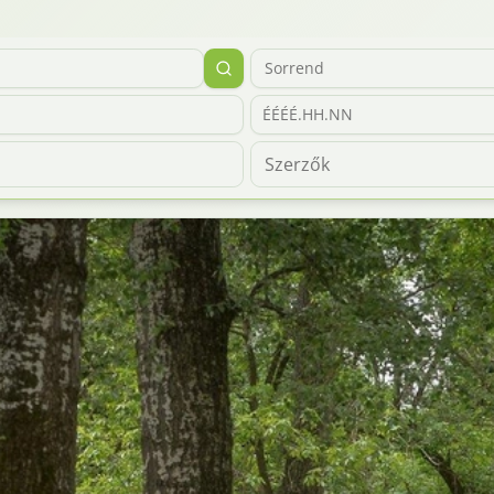
Sorrend
ÉÉÉÉ.HH.NN