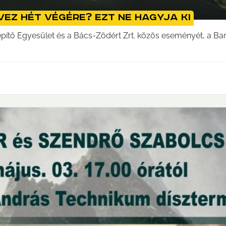
ez hét végére? Ezt ne hagyja ki
pítő Egyesület és a Bács-Zödért Zrt. közös eseményét, a Ba