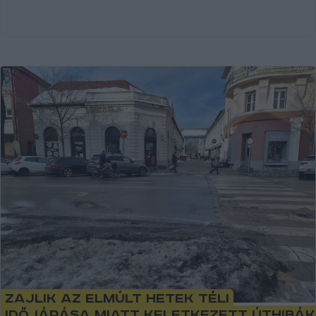
Zajlik az elmúlt hetek téli
időjárása miatt keletkezett úthibák