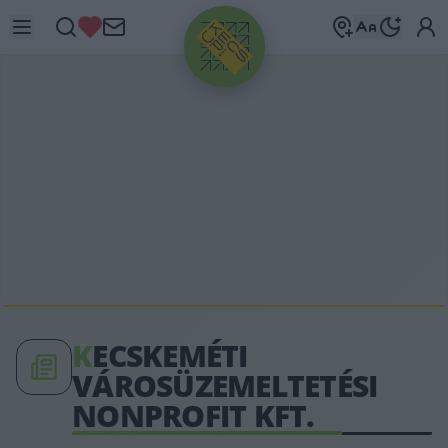
HIRDETÉS
K
ECSKEMÉTI
VÁROSÜZEMELTETÉSI
NONPROFIT KFT.