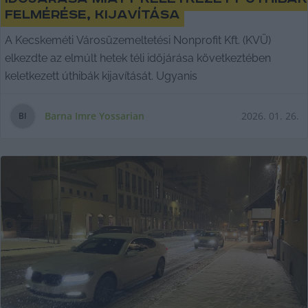
felmérése, kijavítása
A Kecskeméti Városüzemeltetési Nonprofit Kft. (KVÜ)
elkezdte az elmúlt hetek téli időjárása következtében
keletkezett úthibák kijavítását. Ugyanis
Barna Imre Yossarian
2026. 01. 26.
B
I