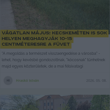
Vágatlan május: Kecskeméten is sok
helyen meghagyják 10-15
centiméteresre a füvet
"A megoldás a természet visszaengedése a városba" -
lehet, hogy kevésbé gondozottnak, "kócosnak" tűnhetnek
majd egyes közterületek, de a mai félsivatagi
Hraskó István
2026. 05. 08.
H
I