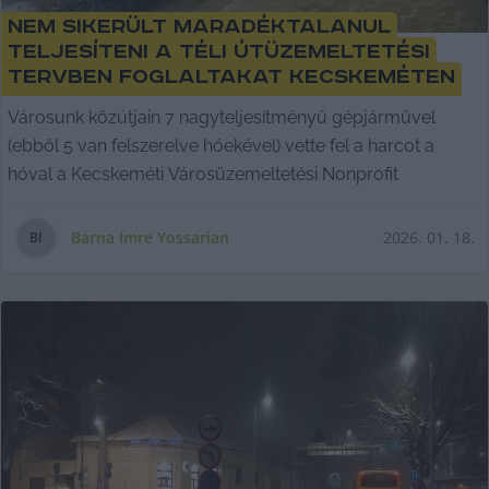
Nem sikerült maradéktalanul
teljesíteni a Téli Útüzemeltetési
Tervben foglaltakat Kecskeméten
Városunk közútjain 7 nagyteljesítményű gépjárművel
(ebből 5 van felszerelve hóekével) vette fel a harcot a
hóval a Kecskeméti Városüzemeltetési Nonprofit
Barna Imre Yossarian
2026. 01. 18.
B
I