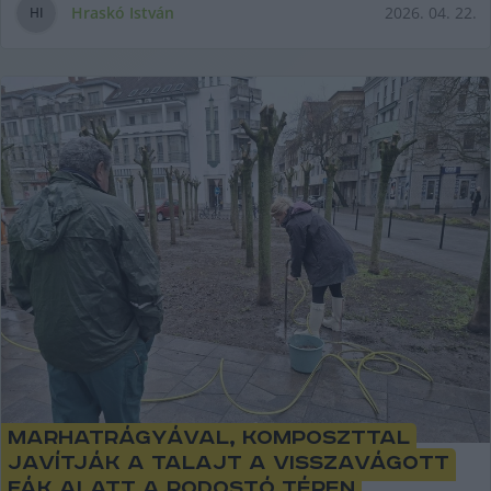
Hraskó István
2026. 04. 22.
H
I
Marhatrágyával, komposzttal
javítják a talajt a visszavágott
fák alatt a Rodostó téren