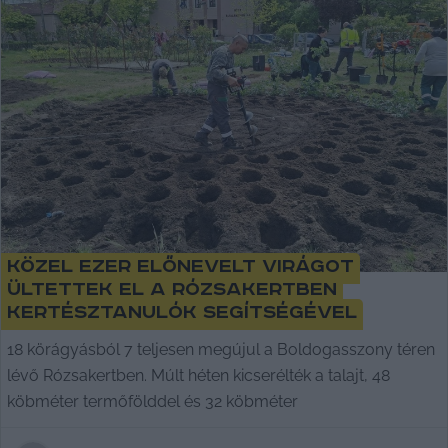
Közel ezer előnevelt virágot
ültettek el a Rózsakertben
kertésztanulók segítségével
18 körágyásból 7 teljesen megújul a Boldogasszony téren
lévő Rózsakertben. Múlt héten kicserélték a talajt, 48
köbméter termőfölddel és 32 köbméter