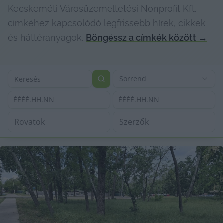
Kecskeméti Városüzemeltetési Nonprofit Kft.
címkéhez kapcsolódó legfrissebb hírek, cikkek
és háttéranyagok.
Böngéssz a címkék között
→
Sorrend
ÉÉÉÉ.HH.NN
ÉÉÉÉ.HH.NN