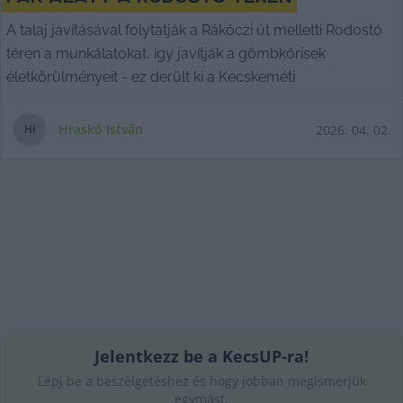
A talaj javításával folytatják a Rákóczi út melletti Rodostó
téren a munkálatokat, így javítják a gömbkőrisek
életkörülményeit - ez derült ki a Kecskeméti
Hraskó István
2026. 04. 02.
H
I
Jelentkezz be a KecsUP-ra!
Lépj be a beszélgetéshez és hogy jobban megismerjük
egymást.