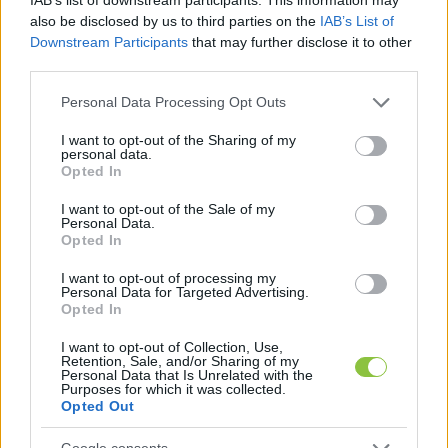
lehet majd a Rózsakertben
also be disclosed by us to third parties on the
IAB’s List of
Downstream Participants
that may further disclose it to other
Burszki Darinka főkertész ígérete szerint fokozatosan
third parties.
természetközeli módszereket vezetnek be Kecskeméten,
Please note that this website/app uses one or more Google
először a Rózsakertben, amelynek fenntartását a
Personal Data Processing Opt Outs
services and may gather and store information including but
not limited to your visit or usage behaviour. You may click to
I want to opt-out of the Sharing of my
personal data.
Hraskó István
2026. 03. 02.
H
I
grant or deny consent to Google and its third-party tags to
Opted In
use your data for below specified purposes in below Google
consent section.
I want to opt-out of the Sale of my
Personal Data.
Opted In
I want to opt-out of processing my
Personal Data for Targeted Advertising.
Opted In
I want to opt-out of Collection, Use,
Retention, Sale, and/or Sharing of my
Personal Data that Is Unrelated with the
Purposes for which it was collected.
Opted Out