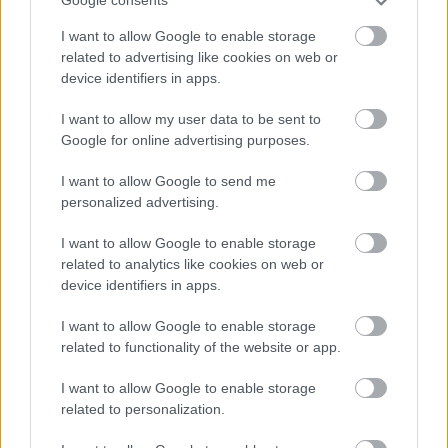
Google consents
Mutatós példányokkal újra
megnyitott a kecskeméti
I want to allow Google to enable storage
kátyúkiállítás (galériával)
related to advertising like cookies on web or
device identifiers in apps.
A Szélmalom Csárdához közeli kátyú talán a legnagyobb
Kecskeméten, kis túlzással egy fél autó elférne benne. De
I want to allow my user data to be sent to
Google for online advertising purposes.
találni még jó pár méretes, a közlekedőkre
I want to allow Google to send me
Hraskó István
2026. 02. 05.
H
I
personalized advertising.
I want to allow Google to enable storage
related to analytics like cookies on web or
device identifiers in apps.
I want to allow Google to enable storage
related to functionality of the website or app.
I want to allow Google to enable storage
related to personalization.