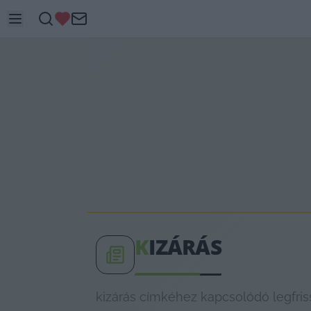
K
IZÁRÁS
kizárás címkéhez kapcsolódó legfris