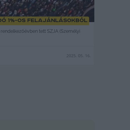
adó 1%-os felajánlásokból
ös rendelkezőévben tett SZJA (Személyi
2025. 05. 16.