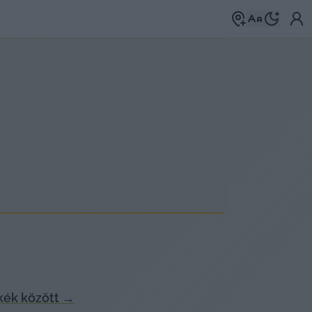
kék között
→