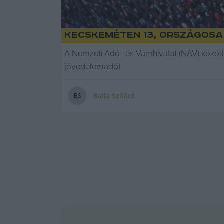
Kecskeméten 13, országosa
A Nemzeti Adó- és Vámhivatal (NAV) közölte
jövedelemadó)
Balla Szilárd
B
S