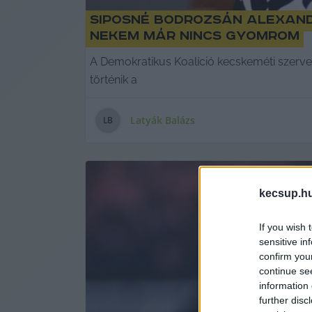
Siposné Bodrozsán Alexand
nekem már nincs gyomrom
A Demokratikus Koalíció kecskeméti szervez
történik a
Latyák Balázs
L
B
kecsup.h
If you wish 
sensitive in
confirm you
continue se
information 
further disc