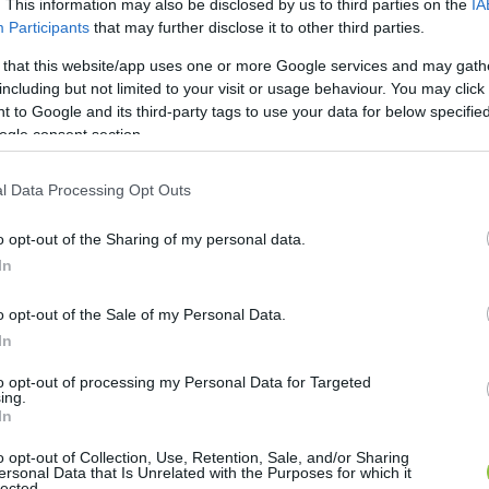
. This information may also be disclosed by us to third parties on the
IA
Participants
that may further disclose it to other third parties.
 that this website/app uses one or more Google services and may gath
including but not limited to your visit or usage behaviour. You may click 
 to Google and its third-party tags to use your data for below specifi
ogle consent section.
l Data Processing Opt Outs
o opt-out of the Sharing of my personal data.
In
o opt-out of the Sale of my Personal Data.
In
to opt-out of processing my Personal Data for Targeted
ing.
In
o opt-out of Collection, Use, Retention, Sale, and/or Sharing
ersonal Data that Is Unrelated with the Purposes for which it
lected.