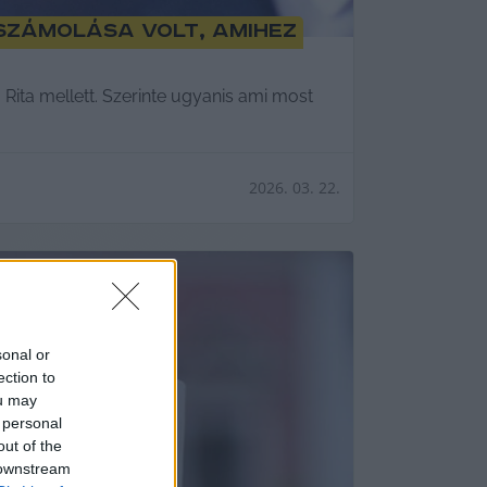
eszámolása volt, amihez
ita mellett. Szerinte ugyanis ami most
2026. 03. 22.
sonal or
ection to
ou may
 personal
out of the
 downstream