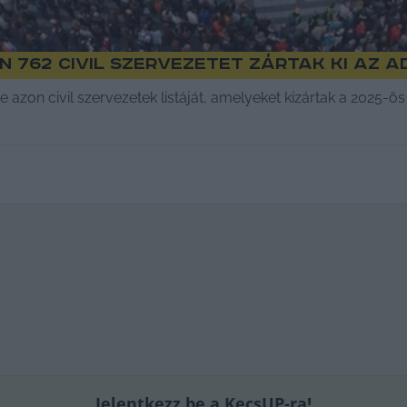
n 762 civil szervezetet zártak ki az 
 azon civil szervezetek listáját, amelyeket kizártak a 2025-
Jelentkezz be a KecsUP-ra!